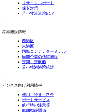
リサイクルポート
保安対策
苫小牧港港湾BCP
港湾施設情報
西港区
東港区
国際コンテナターミナル
民間企業の係留施設
定期・定航船
苫小牧港港湾統計
ビジネス向け利用情報
使用手続き・料金
ポートサービス
航行時の注意等
船舶動静関係