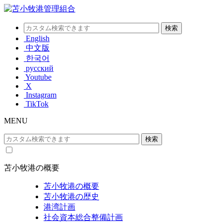
English
中文版
한국어
русский
Youtube
X
Instagram
TikTok
MENU
苫小牧港の概要
苫小牧港の概要
苫小牧港の歴史
港湾計画
社会資本総合整備計画