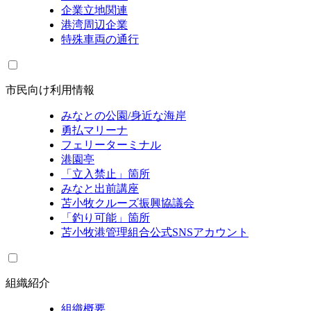
企業立地関連
港湾周辺企業
特殊車両の通行
市民向け利用情報
みなとの公園/身近な海岸
勇払マリーナ
フェリーターミナル
港園亭
「立入禁止」箇所
みなと出前講座
苫小牧クルーズ振興協議会
「釣り可能」箇所
苫小牧港管理組合公式SNSアカウント
組織紹介
組織概要