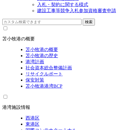
入札・契約に関する様式
建設工事等競争入札参加資格審査申請
苫小牧港の概要
苫小牧港の概要
苫小牧港の歴史
港湾計画
社会資本総合整備計画
リサイクルポート
保安対策
苫小牧港港湾BCP
港湾施設情報
西港区
東港区