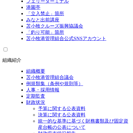
フェリーターミナル
港園亭
「立入禁止」箇所
みなと出前講座
苫小牧クルーズ振興協議会
「釣り可能」箇所
苫小牧港管理組合公式SNSアカウント
組織紹介
組織概要
苫小牧港管理組合議会
例規類集（条例や規則等）
人事・採用情報
定期監査
財政状況
予算に関する公表資料
決算に関する公表資料
統一的な基準に基づく財務書類及び固定資
産台帳の公表について