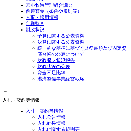
苫小牧港管理組合議会
例規類集（条例や規則等）
人事・採用情報
定期監査
財政状況
予算に関する公表資料
決算に関する公表資料
統一的な基準に基づく財務書類及び固定資
産台帳の公表について
財政収支状況報告
財政状況の公表
資金不足比率
港湾整備事業経営戦略
入札・契約等情報
入札・契約等情報
入札公告情報
入札結果情報
入札に関する規則等