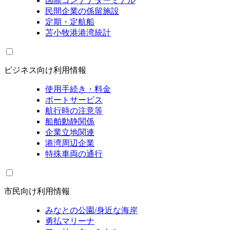
国際コンテナターミナル
民間企業の係留施設
定期・定航船
苫小牧港港湾統計
ビジネス向け利用情報
使用手続き・料金
ポートサービス
航行時の注意等
船舶動静関係
企業立地関連
港湾周辺企業
特殊車両の通行
市民向け利用情報
みなとの公園/身近な海岸
勇払マリーナ