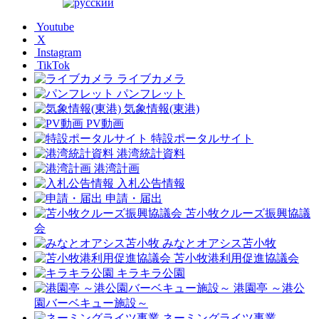
Youtube
X
Instagram
TikTok
ライブカメラ
パンフレット
気象情報(東港)
PV動画
特設ポータルサイト
港湾統計資料
港湾計画
入札公告情報
申請・届出
苫小牧クルーズ振興協議
会
みなとオアシス苫小牧
苫小牧港利用促進協議会
キラキラ公園
港園亭 ～港公
園バーベキュー施設～
ネーミングライツ事業