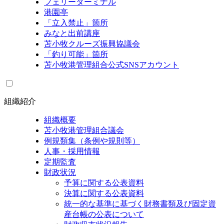
フェリーターミナル
港園亭
「立入禁止」箇所
みなと出前講座
苫小牧クルーズ振興協議会
「釣り可能」箇所
苫小牧港管理組合公式SNSアカウント
組織紹介
組織概要
苫小牧港管理組合議会
例規類集（条例や規則等）
人事・採用情報
定期監査
財政状況
予算に関する公表資料
決算に関する公表資料
統一的な基準に基づく財務書類及び固定資
産台帳の公表について