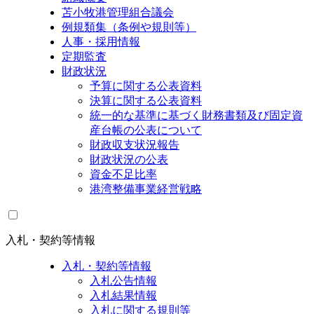
苫小牧港管理組合議会
例規類集（条例や規則等）
人事・採用情報
定期監査
財政状況
予算に関する公表資料
決算に関する公表資料
統一的な基準に基づく財務書類及び固定資
産台帳の公表について
財政収支状況報告
財政状況の公表
資金不足比率
港湾整備事業経営戦略
入札・契約等情報
入札・契約等情報
入札公告情報
入札結果情報
入札に関する規則等