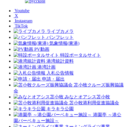
Youtube
X
Instagram
TikTok
ライブカメラ
パンフレット
気象情報(東港)
PV動画
特設ポータルサイト
港湾統計資料
港湾計画
入札公告情報
申請・届出
苫小牧クルーズ振興協議
会
みなとオアシス苫小牧
苫小牧港利用促進協議会
キラキラ公園
港園亭 ～港公
園バーベキュー施設～
ネーミングライツ事業