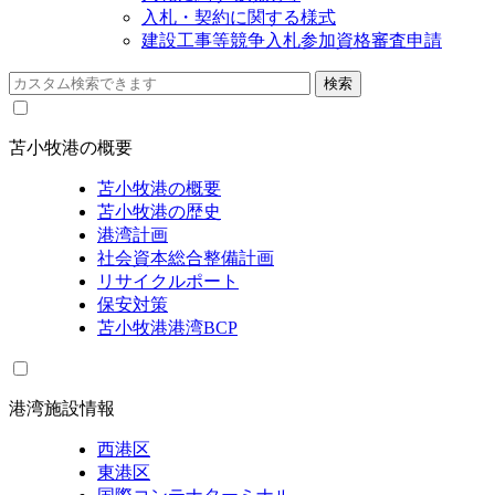
入札・契約に関する様式
建設工事等競争入札参加資格審査申請
苫小牧港の概要
苫小牧港の概要
苫小牧港の歴史
港湾計画
社会資本総合整備計画
リサイクルポート
保安対策
苫小牧港港湾BCP
港湾施設情報
西港区
東港区