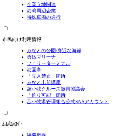
企業立地関連
港湾周辺企業
特殊車両の通行
市民向け利用情報
みなとの公園/身近な海岸
勇払マリーナ
フェリーターミナル
港園亭
「立入禁止」箇所
みなと出前講座
苫小牧クルーズ振興協議会
「釣り可能」箇所
苫小牧港管理組合公式SNSアカウント
組織紹介
組織概要