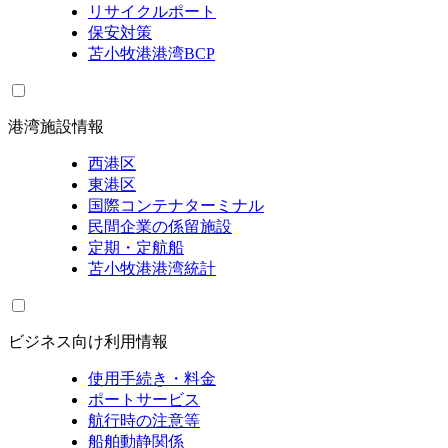
リサイクルポート
保安対策
苫小牧港港湾BCP
港湾施設情報
西港区
東港区
国際コンテナターミナル
民間企業の係留施設
定期・定航船
苫小牧港港湾統計
ビジネス向け利用情報
使用手続き・料金
ポートサービス
航行時の注意等
船舶動静関係