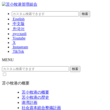
English
中文版
한국어
русский
Youtube
X
Instagram
TikTok
MENU
苫小牧港の概要
苫小牧港の概要
苫小牧港の歴史
港湾計画
社会資本総合整備計画