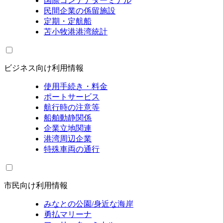
国際コンテナターミナル
民間企業の係留施設
定期・定航船
苫小牧港港湾統計
ビジネス向け利用情報
使用手続き・料金
ポートサービス
航行時の注意等
船舶動静関係
企業立地関連
港湾周辺企業
特殊車両の通行
市民向け利用情報
みなとの公園/身近な海岸
勇払マリーナ