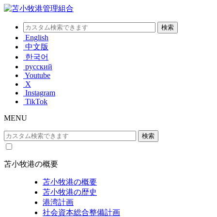
English
中文版
한국어
русский
Youtube
X
Instagram
TikTok
MENU
苫小牧港の概要
苫小牧港の概要
苫小牧港の歴史
港湾計画
社会資本総合整備計画