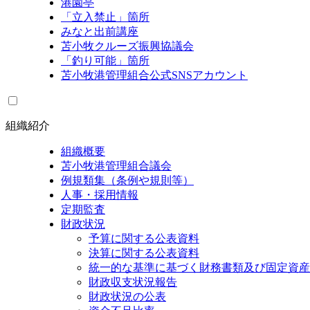
港園亭
「立入禁止」箇所
みなと出前講座
苫小牧クルーズ振興協議会
「釣り可能」箇所
苫小牧港管理組合公式SNSアカウント
組織紹介
組織概要
苫小牧港管理組合議会
例規類集（条例や規則等）
人事・採用情報
定期監査
財政状況
予算に関する公表資料
決算に関する公表資料
統一的な基準に基づく財務書類及び固定資産
財政収支状況報告
財政状況の公表