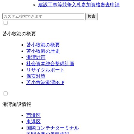
建設工事等競争入札参加資格審査申請
苫小牧港の概要
苫小牧港の概要
苫小牧港の歴史
港湾計画
社会資本総合整備計画
リサイクルポート
保安対策
苫小牧港港湾BCP
港湾施設情報
西港区
東港区
国際コンテナターミナル