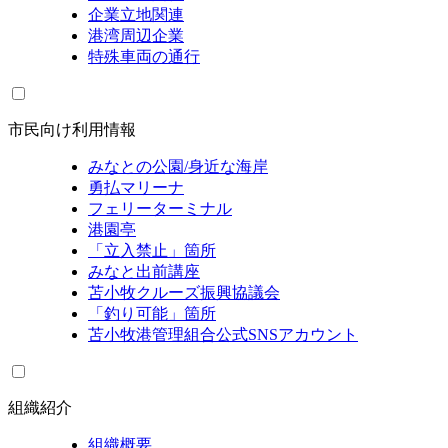
企業立地関連
港湾周辺企業
特殊車両の通行
市民向け利用情報
みなとの公園/身近な海岸
勇払マリーナ
フェリーターミナル
港園亭
「立入禁止」箇所
みなと出前講座
苫小牧クルーズ振興協議会
「釣り可能」箇所
苫小牧港管理組合公式SNSアカウント
組織紹介
組織概要