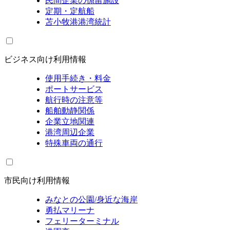
民間企業の係留施設
定期・定航船
苫小牧港港湾統計
ビジネス向け利用情報
使用手続き・料金
ポートサービス
航行時の注意等
船舶動静関係
企業立地関連
港湾周辺企業
特殊車両の通行
市民向け利用情報
みなとの公園/身近な海岸
勇払マリーナ
フェリーターミナル