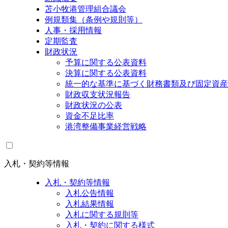
苫小牧港管理組合議会
例規類集（条例や規則等）
人事・採用情報
定期監査
財政状況
予算に関する公表資料
決算に関する公表資料
統一的な基準に基づく財務書類及び固定資産
財政収支状況報告
財政状況の公表
資金不足比率
港湾整備事業経営戦略
入札・契約等情報
入札・契約等情報
入札公告情報
入札結果情報
入札に関する規則等
入札・契約に関する様式