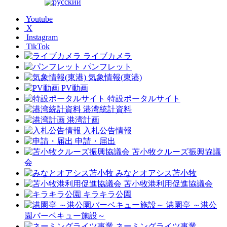
Youtube
X
Instagram
TikTok
ライブカメラ
パンフレット
気象情報(東港)
PV動画
特設ポータルサイト
港湾統計資料
港湾計画
入札公告情報
申請・届出
苫小牧クルーズ振興協議
会
みなとオアシス苫小牧
苫小牧港利用促進協議会
キラキラ公園
港園亭 ～港公
園バーベキュー施設～
ネーミングライツ事業