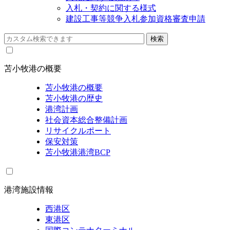
入札・契約に関する様式
建設工事等競争入札参加資格審査申請
苫小牧港の概要
苫小牧港の概要
苫小牧港の歴史
港湾計画
社会資本総合整備計画
リサイクルポート
保安対策
苫小牧港港湾BCP
港湾施設情報
西港区
東港区