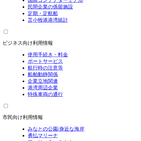
国際コンテナターミナル
民間企業の係留施設
定期・定航船
苫小牧港港湾統計
ビジネス向け利用情報
使用手続き・料金
ポートサービス
航行時の注意等
船舶動静関係
企業立地関連
港湾周辺企業
特殊車両の通行
市民向け利用情報
みなとの公園/身近な海岸
勇払マリーナ