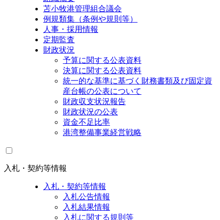
苫小牧港管理組合議会
例規類集（条例や規則等）
人事・採用情報
定期監査
財政状況
予算に関する公表資料
決算に関する公表資料
統一的な基準に基づく財務書類及び固定資
産台帳の公表について
財政収支状況報告
財政状況の公表
資金不足比率
港湾整備事業経営戦略
入札・契約等情報
入札・契約等情報
入札公告情報
入札結果情報
入札に関する規則等