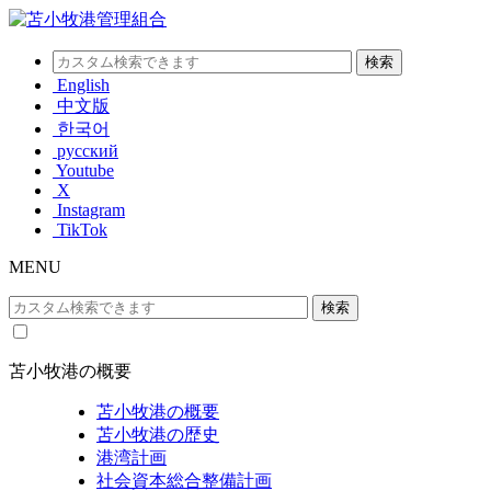
English
中文版
한국어
русский
Youtube
X
Instagram
TikTok
MENU
苫小牧港の概要
苫小牧港の概要
苫小牧港の歴史
港湾計画
社会資本総合整備計画