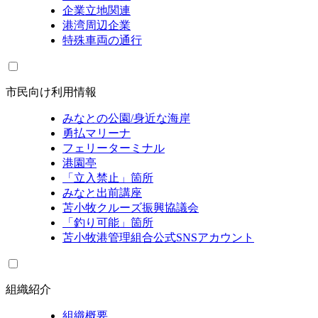
企業立地関連
港湾周辺企業
特殊車両の通行
市民向け利用情報
みなとの公園/身近な海岸
勇払マリーナ
フェリーターミナル
港園亭
「立入禁止」箇所
みなと出前講座
苫小牧クルーズ振興協議会
「釣り可能」箇所
苫小牧港管理組合公式SNSアカウント
組織紹介
組織概要