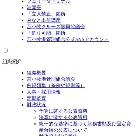
フェリーターミナル
港園亭
「立入禁止」箇所
みなと出前講座
苫小牧クルーズ振興協議会
「釣り可能」箇所
苫小牧港管理組合公式SNSアカウント
組織紹介
組織概要
苫小牧港管理組合議会
例規類集（条例や規則等）
人事・採用情報
定期監査
財政状況
予算に関する公表資料
決算に関する公表資料
統一的な基準に基づく財務書類及び固定資
産台帳の公表について