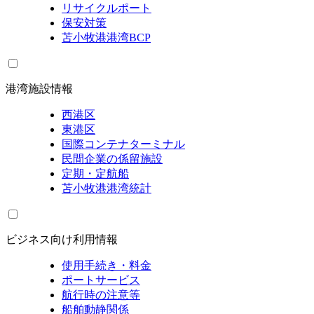
リサイクルポート
保安対策
苫小牧港港湾BCP
港湾施設情報
西港区
東港区
国際コンテナターミナル
民間企業の係留施設
定期・定航船
苫小牧港港湾統計
ビジネス向け利用情報
使用手続き・料金
ポートサービス
航行時の注意等
船舶動静関係