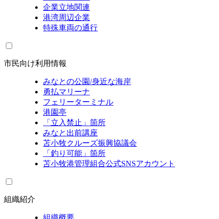
企業立地関連
港湾周辺企業
特殊車両の通行
市民向け利用情報
みなとの公園/身近な海岸
勇払マリーナ
フェリーターミナル
港園亭
「立入禁止」箇所
みなと出前講座
苫小牧クルーズ振興協議会
「釣り可能」箇所
苫小牧港管理組合公式SNSアカウント
組織紹介
組織概要