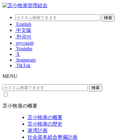
English
中文版
한국어
русский
Youtube
X
Instagram
TikTok
MENU
苫小牧港の概要
苫小牧港の概要
苫小牧港の歴史
港湾計画
社会資本総合整備計画