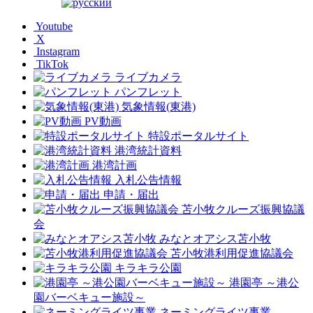
Youtube
X
Instagram
TikTok
ライブカメラ
パンフレット
気象情報(東港)
PV動画
特設ポータルサイト
港湾統計資料
港湾計画
入札公告情報
申請・届出
苫小牧クルーズ振興協議
会
みなとオアシス苫小牧
苫小牧港利用促進協議会
キラキラ公園
港園亭 ～港公
園バーベキュー施設～
ネーミングライツ事業