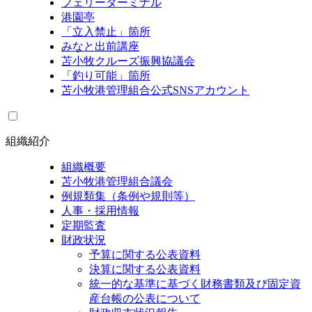
フェリーターミナル
港園亭
「立入禁止」箇所
みなと出前講座
苫小牧クルーズ振興協議会
「釣り可能」箇所
苫小牧港管理組合公式SNSアカウント
組織紹介
組織概要
苫小牧港管理組合議会
例規類集（条例や規則等）
人事・採用情報
定期監査
財政状況
予算に関する公表資料
決算に関する公表資料
統一的な基準に基づく財務書類及び固定資
産台帳の公表について