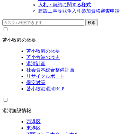
入札・契約に関する様式
建設工事等競争入札参加資格審査申請
苫小牧港の概要
苫小牧港の概要
苫小牧港の歴史
港湾計画
社会資本総合整備計画
リサイクルポート
保安対策
苫小牧港港湾BCP
港湾施設情報
西港区
東港区