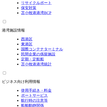
リサイクルポート
保安対策
苫小牧港港湾BCP
港湾施設情報
西港区
東港区
国際コンテナターミナル
民間企業の係留施設
定期・定航船
苫小牧港港湾統計
ビジネス向け利用情報
使用手続き・料金
ポートサービス
航行時の注意等
船舶動静関係