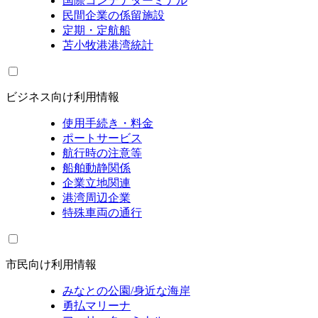
国際コンテナターミナル
民間企業の係留施設
定期・定航船
苫小牧港港湾統計
ビジネス向け利用情報
使用手続き・料金
ポートサービス
航行時の注意等
船舶動静関係
企業立地関連
港湾周辺企業
特殊車両の通行
市民向け利用情報
みなとの公園/身近な海岸
勇払マリーナ