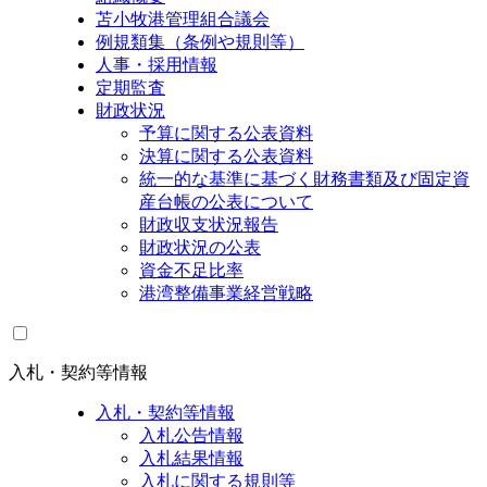
苫小牧港管理組合議会
例規類集（条例や規則等）
人事・採用情報
定期監査
財政状況
予算に関する公表資料
決算に関する公表資料
統一的な基準に基づく財務書類及び固定資
産台帳の公表について
財政収支状況報告
財政状況の公表
資金不足比率
港湾整備事業経営戦略
入札・契約等情報
入札・契約等情報
入札公告情報
入札結果情報
入札に関する規則等