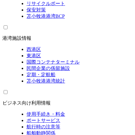
リサイクルポート
保安対策
苫小牧港港湾BCP
港湾施設情報
西港区
東港区
国際コンテナターミナル
民間企業の係留施設
定期・定航船
苫小牧港港湾統計
ビジネス向け利用情報
使用手続き・料金
ポートサービス
航行時の注意等
船舶動静関係