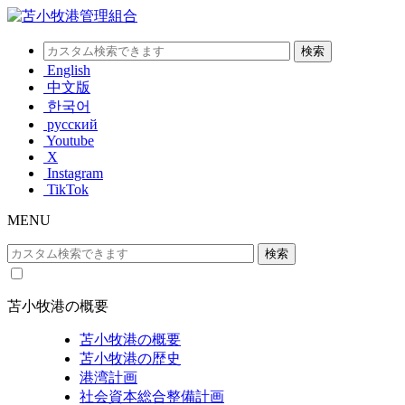
English
中文版
한국어
русский
Youtube
X
Instagram
TikTok
MENU
苫小牧港の概要
苫小牧港の概要
苫小牧港の歴史
港湾計画
社会資本総合整備計画