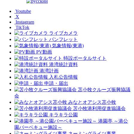
Youtube
X
Instagram
TikTok
ライブカメラ
パンフレット
気象情報(東港)
PV動画
特設ポータルサイト
港湾統計資料
港湾計画
入札公告情報
申請・届出
苫小牧クルーズ振興協議
会
みなとオアシス苫小牧
苫小牧港利用促進協議会
キラキラ公園
港園亭 ～港公
園バーベキュー施設～
ネーミングライツ事業