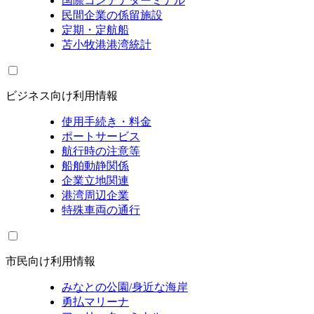
国際コンテナターミナル
民間企業の係留施設
定期・定航船
苫小牧港港湾統計
ビジネス向け利用情報
使用手続き・料金
ポートサービス
航行時の注意等
船舶動静関係
企業立地関連
港湾周辺企業
特殊車両の通行
市民向け利用情報
みなとの公園/身近な海岸
勇払マリーナ