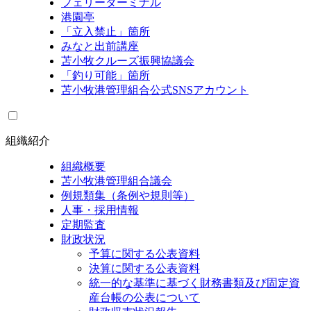
フェリーターミナル
港園亭
「立入禁止」箇所
みなと出前講座
苫小牧クルーズ振興協議会
「釣り可能」箇所
苫小牧港管理組合公式SNSアカウント
組織紹介
組織概要
苫小牧港管理組合議会
例規類集（条例や規則等）
人事・採用情報
定期監査
財政状況
予算に関する公表資料
決算に関する公表資料
統一的な基準に基づく財務書類及び固定資
産台帳の公表について