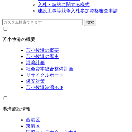
入札・契約に関する様式
建設工事等競争入札参加資格審査申請
苫小牧港の概要
苫小牧港の概要
苫小牧港の歴史
港湾計画
社会資本総合整備計画
リサイクルポート
保安対策
苫小牧港港湾BCP
港湾施設情報
西港区
東港区