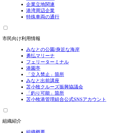
企業立地関連
港湾周辺企業
特殊車両の通行
市民向け利用情報
みなとの公園/身近な海岸
勇払マリーナ
フェリーターミナル
港園亭
「立入禁止」箇所
みなと出前講座
苫小牧クルーズ振興協議会
「釣り可能」箇所
苫小牧港管理組合公式SNSアカウント
組織紹介
組織概要