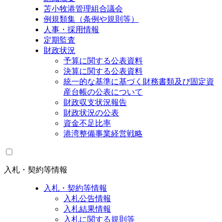
苫小牧港管理組合議会
例規類集（条例や規則等）
人事・採用情報
定期監査
財政状況
予算に関する公表資料
決算に関する公表資料
統一的な基準に基づく財務書類及び固定資
産台帳の公表について
財政収支状況報告
財政状況の公表
資金不足比率
港湾整備事業経営戦略
入札・契約等情報
入札・契約等情報
入札公告情報
入札結果情報
入札に関する規則等