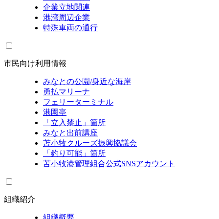
企業立地関連
港湾周辺企業
特殊車両の通行
市民向け利用情報
みなとの公園/身近な海岸
勇払マリーナ
フェリーターミナル
港園亭
「立入禁止」箇所
みなと出前講座
苫小牧クルーズ振興協議会
「釣り可能」箇所
苫小牧港管理組合公式SNSアカウント
組織紹介
組織概要