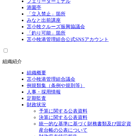
フェリーターミナル
港園亭
「立入禁止」箇所
みなと出前講座
苫小牧クルーズ振興協議会
「釣り可能」箇所
苫小牧港管理組合公式SNSアカウント
組織紹介
組織概要
苫小牧港管理組合議会
例規類集（条例や規則等）
人事・採用情報
定期監査
財政状況
予算に関する公表資料
決算に関する公表資料
統一的な基準に基づく財務書類及び固定資
産台帳の公表について