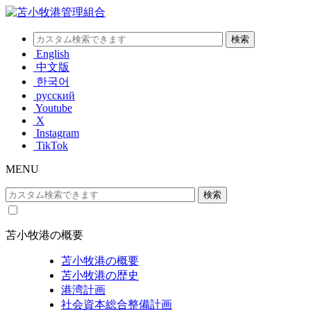
English
中文版
한국어
русский
Youtube
X
Instagram
TikTok
MENU
苫小牧港の概要
苫小牧港の概要
苫小牧港の歴史
港湾計画
社会資本総合整備計画