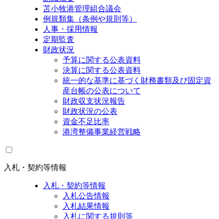
苫小牧港管理組合議会
例規類集（条例や規則等）
人事・採用情報
定期監査
財政状況
予算に関する公表資料
決算に関する公表資料
統一的な基準に基づく財務書類及び固定資
産台帳の公表について
財政収支状況報告
財政状況の公表
資金不足比率
港湾整備事業経営戦略
入札・契約等情報
入札・契約等情報
入札公告情報
入札結果情報
入札に関する規則等