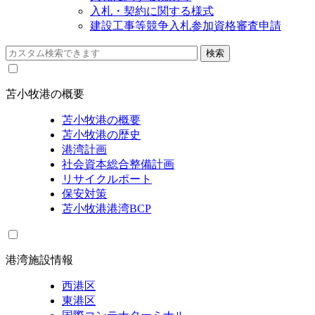
入札・契約に関する様式
建設工事等競争入札参加資格審査申請
苫小牧港の概要
苫小牧港の概要
苫小牧港の歴史
港湾計画
社会資本総合整備計画
リサイクルポート
保安対策
苫小牧港港湾BCP
港湾施設情報
西港区
東港区