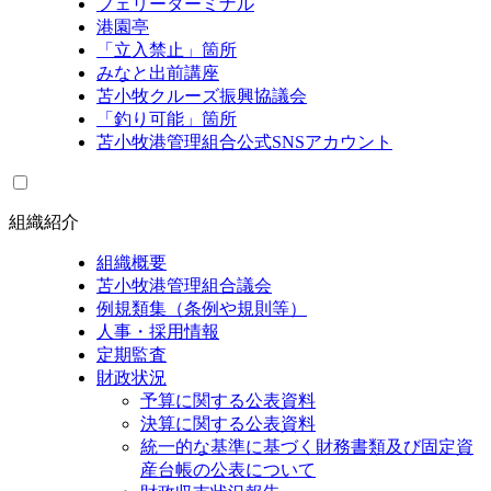
フェリーターミナル
港園亭
「立入禁止」箇所
みなと出前講座
苫小牧クルーズ振興協議会
「釣り可能」箇所
苫小牧港管理組合公式SNSアカウント
組織紹介
組織概要
苫小牧港管理組合議会
例規類集（条例や規則等）
人事・採用情報
定期監査
財政状況
予算に関する公表資料
決算に関する公表資料
統一的な基準に基づく財務書類及び固定資
産台帳の公表について