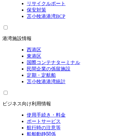
リサイクルポート
保安対策
苫小牧港港湾BCP
港湾施設情報
西港区
東港区
国際コンテナターミナル
民間企業の係留施設
定期・定航船
苫小牧港港湾統計
ビジネス向け利用情報
使用手続き・料金
ポートサービス
航行時の注意等
船舶動静関係