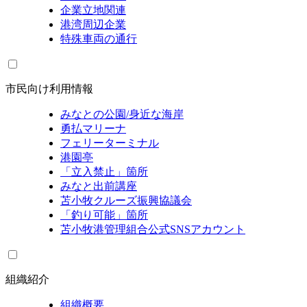
企業立地関連
港湾周辺企業
特殊車両の通行
市民向け利用情報
みなとの公園/身近な海岸
勇払マリーナ
フェリーターミナル
港園亭
「立入禁止」箇所
みなと出前講座
苫小牧クルーズ振興協議会
「釣り可能」箇所
苫小牧港管理組合公式SNSアカウント
組織紹介
組織概要