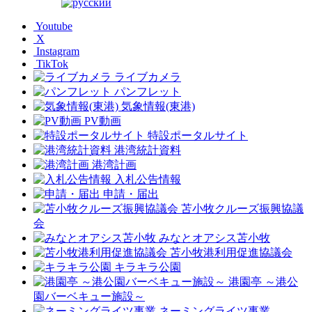
Youtube
X
Instagram
TikTok
ライブカメラ
パンフレット
気象情報(東港)
PV動画
特設ポータルサイト
港湾統計資料
港湾計画
入札公告情報
申請・届出
苫小牧クルーズ振興協議
会
みなとオアシス苫小牧
苫小牧港利用促進協議会
キラキラ公園
港園亭 ～港公
園バーベキュー施設～
ネーミングライツ事業