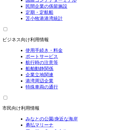
国際コンテナターミナル
民間企業の係留施設
定期・定航船
苫小牧港港湾統計
ビジネス向け利用情報
使用手続き・料金
ポートサービス
航行時の注意等
船舶動静関係
企業立地関連
港湾周辺企業
特殊車両の通行
市民向け利用情報
みなとの公園/身近な海岸
勇払マリーナ