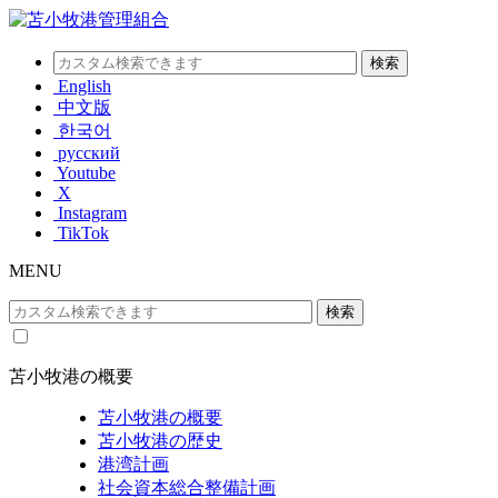
English
中文版
한국어
русский
Youtube
X
Instagram
TikTok
MENU
苫小牧港の概要
苫小牧港の概要
苫小牧港の歴史
港湾計画
社会資本総合整備計画