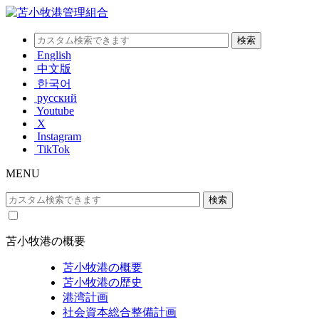
English
中文版
한국어
русский
Youtube
X
Instagram
TikTok
MENU
苫小牧港の概要
苫小牧港の概要
苫小牧港の歴史
港湾計画
社会資本総合整備計画