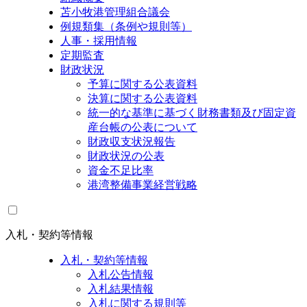
苫小牧港管理組合議会
例規類集（条例や規則等）
人事・採用情報
定期監査
財政状況
予算に関する公表資料
決算に関する公表資料
統一的な基準に基づく財務書類及び固定資
産台帳の公表について
財政収支状況報告
財政状況の公表
資金不足比率
港湾整備事業経営戦略
入札・契約等情報
入札・契約等情報
入札公告情報
入札結果情報
入札に関する規則等