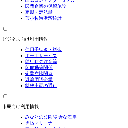
国際コンテナターミナル
民間企業の係留施設
定期・定航船
苫小牧港港湾統計
ビジネス向け利用情報
使用手続き・料金
ポートサービス
航行時の注意等
船舶動静関係
企業立地関連
港湾周辺企業
特殊車両の通行
市民向け利用情報
みなとの公園/身近な海岸
勇払マリーナ