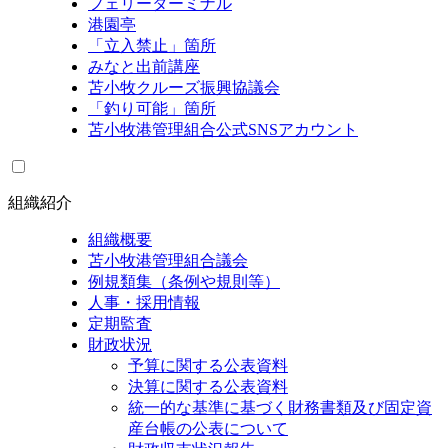
フェリーターミナル
港園亭
「立入禁止」箇所
みなと出前講座
苫小牧クルーズ振興協議会
「釣り可能」箇所
苫小牧港管理組合公式SNSアカウント
組織紹介
組織概要
苫小牧港管理組合議会
例規類集（条例や規則等）
人事・採用情報
定期監査
財政状況
予算に関する公表資料
決算に関する公表資料
統一的な基準に基づく財務書類及び固定資
産台帳の公表について