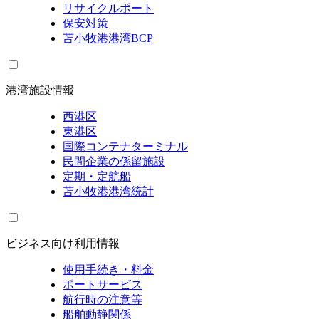
リサイクルポート
保安対策
苫小牧港港湾BCP
港湾施設情報
西港区
東港区
国際コンテナターミナル
民間企業の係留施設
定期・定航船
苫小牧港港湾統計
ビジネス向け利用情報
使用手続き・料金
ポートサービス
航行時の注意等
船舶動静関係