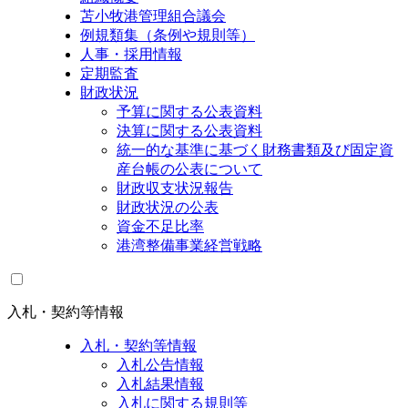
苫小牧港管理組合議会
例規類集（条例や規則等）
人事・採用情報
定期監査
財政状況
予算に関する公表資料
決算に関する公表資料
統一的な基準に基づく財務書類及び固定資
産台帳の公表について
財政収支状況報告
財政状況の公表
資金不足比率
港湾整備事業経営戦略
入札・契約等情報
入札・契約等情報
入札公告情報
入札結果情報
入札に関する規則等