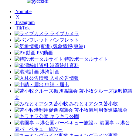
Youtube
X
Instagram
TikTok
ライブカメラ
パンフレット
気象情報(東港)
PV動画
特設ポータルサイト
港湾統計資料
港湾計画
入札公告情報
申請・届出
苫小牧クルーズ振興協議
会
みなとオアシス苫小牧
苫小牧港利用促進協議会
キラキラ公園
港園亭 ～港公
園バーベキュー施設～
ネーミングライツ事業