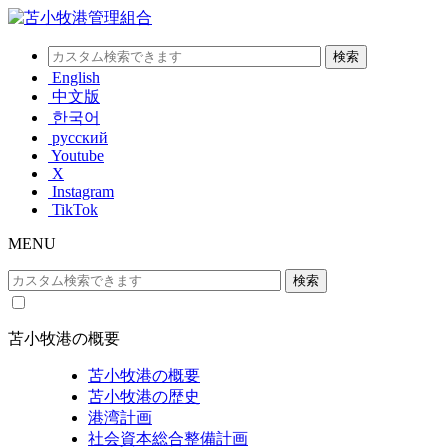
English
中文版
한국어
русский
Youtube
X
Instagram
TikTok
MENU
苫小牧港の概要
苫小牧港の概要
苫小牧港の歴史
港湾計画
社会資本総合整備計画