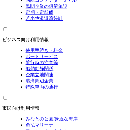
国際コンテナターミナル
民間企業の係留施設
定期・定航船
苫小牧港港湾統計
ビジネス向け利用情報
使用手続き・料金
ポートサービス
航行時の注意等
船舶動静関係
企業立地関連
港湾周辺企業
特殊車両の通行
市民向け利用情報
みなとの公園/身近な海岸
勇払マリーナ