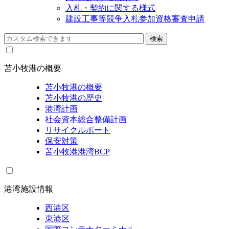
入札・契約に関する様式
建設工事等競争入札参加資格審査申請
苫小牧港の概要
苫小牧港の概要
苫小牧港の歴史
港湾計画
社会資本総合整備計画
リサイクルポート
保安対策
苫小牧港港湾BCP
港湾施設情報
西港区
東港区