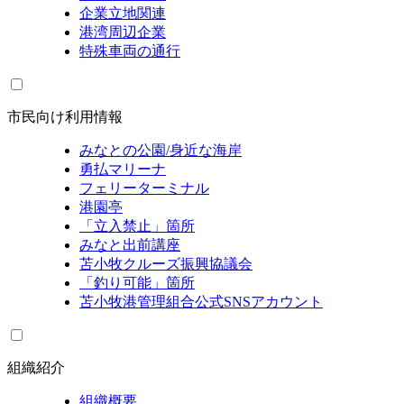
企業立地関連
港湾周辺企業
特殊車両の通行
市民向け利用情報
みなとの公園/身近な海岸
勇払マリーナ
フェリーターミナル
港園亭
「立入禁止」箇所
みなと出前講座
苫小牧クルーズ振興協議会
「釣り可能」箇所
苫小牧港管理組合公式SNSアカウント
組織紹介
組織概要