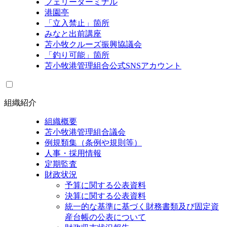
フェリーターミナル
港園亭
「立入禁止」箇所
みなと出前講座
苫小牧クルーズ振興協議会
「釣り可能」箇所
苫小牧港管理組合公式SNSアカウント
組織紹介
組織概要
苫小牧港管理組合議会
例規類集（条例や規則等）
人事・採用情報
定期監査
財政状況
予算に関する公表資料
決算に関する公表資料
統一的な基準に基づく財務書類及び固定資
産台帳の公表について