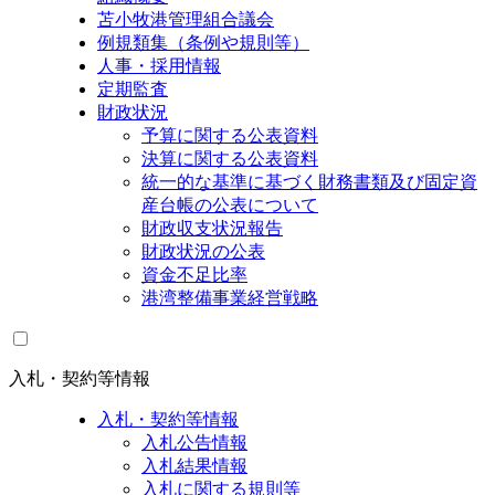
苫小牧港管理組合議会
例規類集（条例や規則等）
人事・採用情報
定期監査
財政状況
予算に関する公表資料
決算に関する公表資料
統一的な基準に基づく財務書類及び固定資
産台帳の公表について
財政収支状況報告
財政状況の公表
資金不足比率
港湾整備事業経営戦略
入札・契約等情報
入札・契約等情報
入札公告情報
入札結果情報
入札に関する規則等