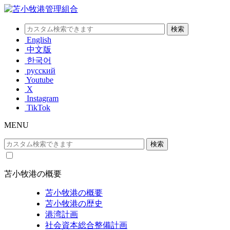
English
中文版
한국어
русский
Youtube
X
Instagram
TikTok
MENU
苫小牧港の概要
苫小牧港の概要
苫小牧港の歴史
港湾計画
社会資本総合整備計画