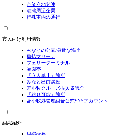
企業立地関連
港湾周辺企業
特殊車両の通行
市民向け利用情報
みなとの公園/身近な海岸
勇払マリーナ
フェリーターミナル
港園亭
「立入禁止」箇所
みなと出前講座
苫小牧クルーズ振興協議会
「釣り可能」箇所
苫小牧港管理組合公式SNSアカウント
組織紹介
組織概要