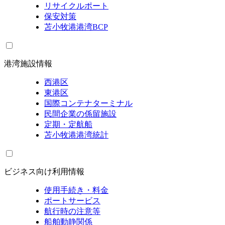
リサイクルポート
保安対策
苫小牧港港湾BCP
港湾施設情報
西港区
東港区
国際コンテナターミナル
民間企業の係留施設
定期・定航船
苫小牧港港湾統計
ビジネス向け利用情報
使用手続き・料金
ポートサービス
航行時の注意等
船舶動静関係