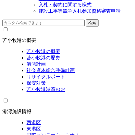
入札・契約に関する様式
建設工事等競争入札参加資格審査申請
苫小牧港の概要
苫小牧港の概要
苫小牧港の歴史
港湾計画
社会資本総合整備計画
リサイクルポート
保安対策
苫小牧港港湾BCP
港湾施設情報
西港区
東港区