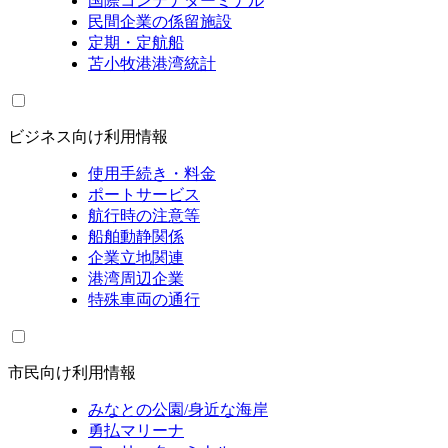
国際コンテナターミナル
民間企業の係留施設
定期・定航船
苫小牧港港湾統計
ビジネス向け利用情報
使用手続き・料金
ポートサービス
航行時の注意等
船舶動静関係
企業立地関連
港湾周辺企業
特殊車両の通行
市民向け利用情報
みなとの公園/身近な海岸
勇払マリーナ