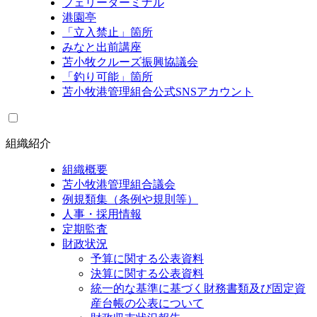
フェリーターミナル
港園亭
「立入禁止」箇所
みなと出前講座
苫小牧クルーズ振興協議会
「釣り可能」箇所
苫小牧港管理組合公式SNSアカウント
組織紹介
組織概要
苫小牧港管理組合議会
例規類集（条例や規則等）
人事・採用情報
定期監査
財政状況
予算に関する公表資料
決算に関する公表資料
統一的な基準に基づく財務書類及び固定資
産台帳の公表について