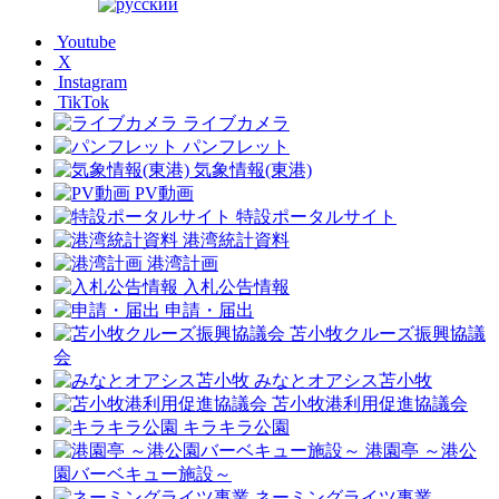
Youtube
X
Instagram
TikTok
ライブカメラ
パンフレット
気象情報(東港)
PV動画
特設ポータルサイト
港湾統計資料
港湾計画
入札公告情報
申請・届出
苫小牧クルーズ振興協議
会
みなとオアシス苫小牧
苫小牧港利用促進協議会
キラキラ公園
港園亭 ～港公
園バーベキュー施設～
ネーミングライツ事業