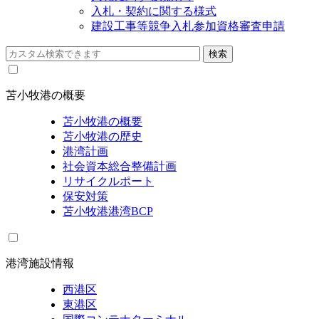
入札・契約に関する様式
建設工事等競争入札参加資格審査申請
苫小牧港の概要
苫小牧港の概要
苫小牧港の歴史
港湾計画
社会資本総合整備計画
リサイクルポート
保安対策
苫小牧港港湾BCP
港湾施設情報
西港区
東港区