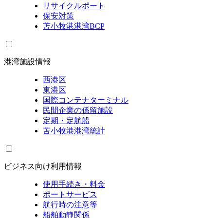
リサイクルポート
保安対策
苫小牧港港湾BCP
港湾施設情報
西港区
東港区
国際コンテナターミナル
民間企業の係留施設
定期・定航船
苫小牧港港湾統計
ビジネス向け利用情報
使用手続き・料金
ポートサービス
航行時の注意等
船舶動静関係