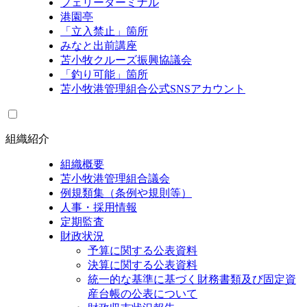
フェリーターミナル
港園亭
「立入禁止」箇所
みなと出前講座
苫小牧クルーズ振興協議会
「釣り可能」箇所
苫小牧港管理組合公式SNSアカウント
組織紹介
組織概要
苫小牧港管理組合議会
例規類集（条例や規則等）
人事・採用情報
定期監査
財政状況
予算に関する公表資料
決算に関する公表資料
統一的な基準に基づく財務書類及び固定資
産台帳の公表について