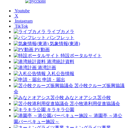
Youtube
X
Instagram
TikTok
ライブカメラ
パンフレット
気象情報(東港)
PV動画
特設ポータルサイト
港湾統計資料
港湾計画
入札公告情報
申請・届出
苫小牧クルーズ振興協議
会
みなとオアシス苫小牧
苫小牧港利用促進協議会
キラキラ公園
港園亭 ～港公
園バーベキュー施設～
ネーミングライツ事業