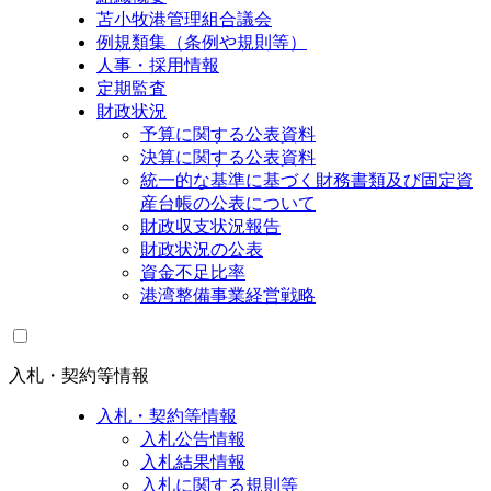
苫小牧港管理組合議会
例規類集（条例や規則等）
人事・採用情報
定期監査
財政状況
予算に関する公表資料
決算に関する公表資料
統一的な基準に基づく財務書類及び固定資
産台帳の公表について
財政収支状況報告
財政状況の公表
資金不足比率
港湾整備事業経営戦略
入札・契約等情報
入札・契約等情報
入札公告情報
入札結果情報
入札に関する規則等