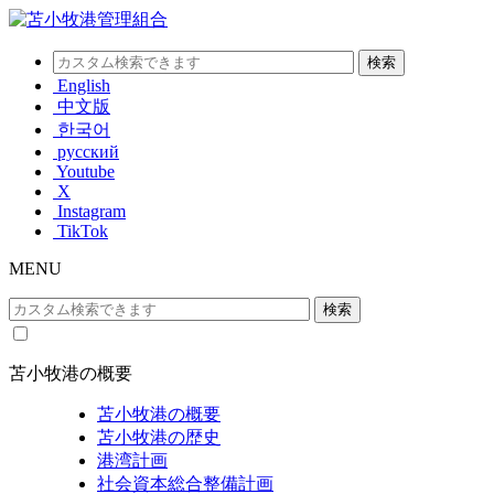
English
中文版
한국어
русский
Youtube
X
Instagram
TikTok
MENU
苫小牧港の概要
苫小牧港の概要
苫小牧港の歴史
港湾計画
社会資本総合整備計画