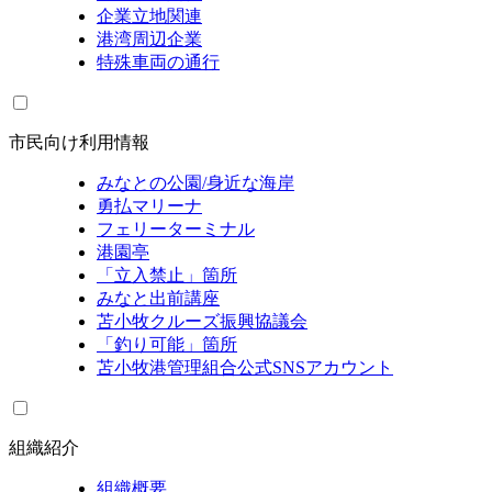
企業立地関連
港湾周辺企業
特殊車両の通行
市民向け利用情報
みなとの公園/身近な海岸
勇払マリーナ
フェリーターミナル
港園亭
「立入禁止」箇所
みなと出前講座
苫小牧クルーズ振興協議会
「釣り可能」箇所
苫小牧港管理組合公式SNSアカウント
組織紹介
組織概要