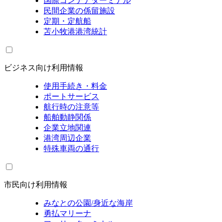
国際コンテナターミナル
民間企業の係留施設
定期・定航船
苫小牧港港湾統計
ビジネス向け利用情報
使用手続き・料金
ポートサービス
航行時の注意等
船舶動静関係
企業立地関連
港湾周辺企業
特殊車両の通行
市民向け利用情報
みなとの公園/身近な海岸
勇払マリーナ