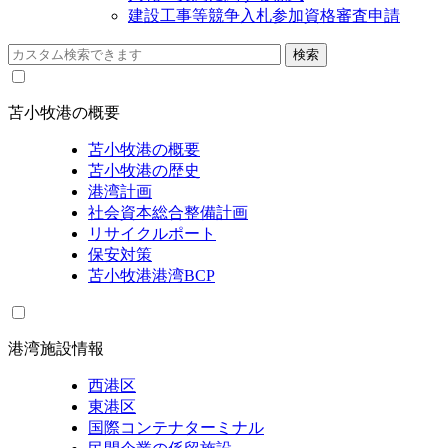
建設工事等競争入札参加資格審査申請
苫小牧港の概要
苫小牧港の概要
苫小牧港の歴史
港湾計画
社会資本総合整備計画
リサイクルポート
保安対策
苫小牧港港湾BCP
港湾施設情報
西港区
東港区
国際コンテナターミナル