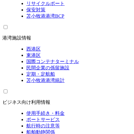
リサイクルポート
保安対策
苫小牧港港湾BCP
港湾施設情報
西港区
東港区
国際コンテナターミナル
民間企業の係留施設
定期・定航船
苫小牧港港湾統計
ビジネス向け利用情報
使用手続き・料金
ポートサービス
航行時の注意等
船舶動静関係