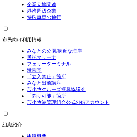
企業立地関連
港湾周辺企業
特殊車両の通行
市民向け利用情報
みなとの公園/身近な海岸
勇払マリーナ
フェリーターミナル
港園亭
「立入禁止」箇所
みなと出前講座
苫小牧クルーズ振興協議会
「釣り可能」箇所
苫小牧港管理組合公式SNSアカウント
組織紹介
組織概要