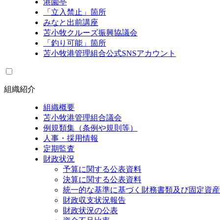
港園亭
「立入禁止」箇所
みなと出前講座
苫小牧クルーズ振興協議会
「釣り可能」箇所
苫小牧港管理組合公式SNSアカウント
組織紹介
組織概要
苫小牧港管理組合議会
例規類集（条例や規則等）
人事・採用情報
定期監査
財政状況
予算に関する公表資料
決算に関する公表資料
統一的な基準に基づく財務書類及び固定資産
財政収支状況報告
財政状況の公表