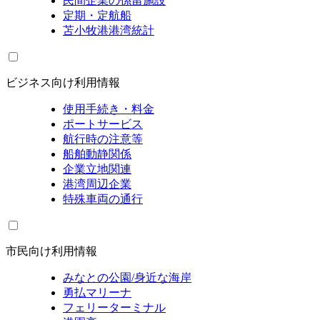
民間企業の係留施設
定期・定航船
苫小牧港港湾統計
ビジネス向け利用情報
使用手続き・料金
ポートサービス
航行時の注意等
船舶動静関係
企業立地関連
港湾周辺企業
特殊車両の通行
市民向け利用情報
みなとの公園/身近な海岸
勇払マリーナ
フェリーターミナル