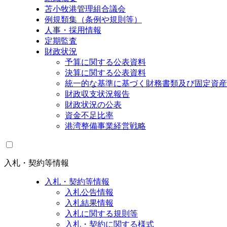
苫小牧港管理組合議会
例規類集（条例や規則等）
人事・採用情報
定期監査
財政状況
予算に関する公表資料
決算に関する公表資料
統一的な基準に基づく財務書類及び固定資産
財政収支状況報告
財政状況の公表
資金不足比率
港湾整備事業経営戦略
入札・契約等情報
入札・契約等情報
入札公告情報
入札結果情報
入札に関する規則等
入札・契約に関する様式