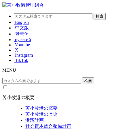
English
中文版
한국어
русский
Youtube
X
Instagram
TikTok
MENU
苫小牧港の概要
苫小牧港の概要
苫小牧港の歴史
港湾計画
社会資本総合整備計画