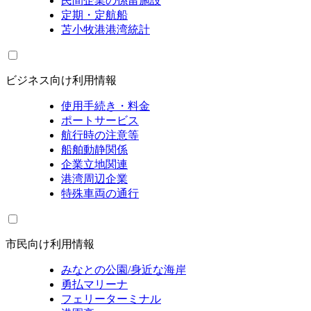
民間企業の係留施設
定期・定航船
苫小牧港港湾統計
ビジネス向け利用情報
使用手続き・料金
ポートサービス
航行時の注意等
船舶動静関係
企業立地関連
港湾周辺企業
特殊車両の通行
市民向け利用情報
みなとの公園/身近な海岸
勇払マリーナ
フェリーターミナル