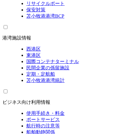
リサイクルポート
保安対策
苫小牧港港湾BCP
港湾施設情報
西港区
東港区
国際コンテナターミナル
民間企業の係留施設
定期・定航船
苫小牧港港湾統計
ビジネス向け利用情報
使用手続き・料金
ポートサービス
航行時の注意等
船舶動静関係