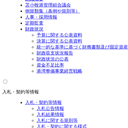
苫小牧港管理組合議会
例規類集（条例や規則等）
人事・採用情報
定期監査
財政状況
予算に関する公表資料
決算に関する公表資料
統一的な基準に基づく財務書類及び固定資産
財政収支状況報告
財政状況の公表
資金不足比率
港湾整備事業経営戦略
入札・契約等情報
入札・契約等情報
入札公告情報
入札結果情報
入札に関する規則等
入札・契約に関する様式