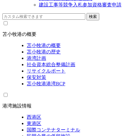
建設工事等競争入札参加資格審査申請
苫小牧港の概要
苫小牧港の概要
苫小牧港の歴史
港湾計画
社会資本総合整備計画
リサイクルポート
保安対策
苫小牧港港湾BCP
港湾施設情報
西港区
東港区
国際コンテナターミナル