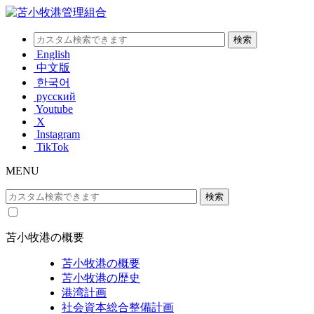
English
中文版
한국어
русский
Youtube
X
Instagram
TikTok
MENU
苫小牧港の概要
苫小牧港の概要
苫小牧港の歴史
港湾計画
社会資本総合整備計画