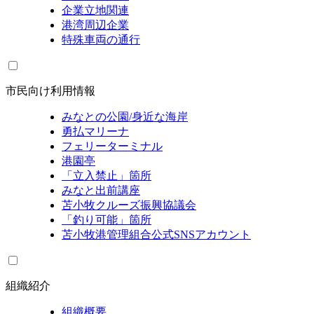
企業立地関連
港湾周辺企業
特殊車両の通行
市民向け利用情報
みなとの公園/身近な海岸
勇払マリーナ
フェリーターミナル
港園亭
「立入禁止」箇所
みなと出前講座
苫小牧クルーズ振興協議会
「釣り可能」箇所
苫小牧港管理組合公式SNSアカウント
組織紹介
組織概要