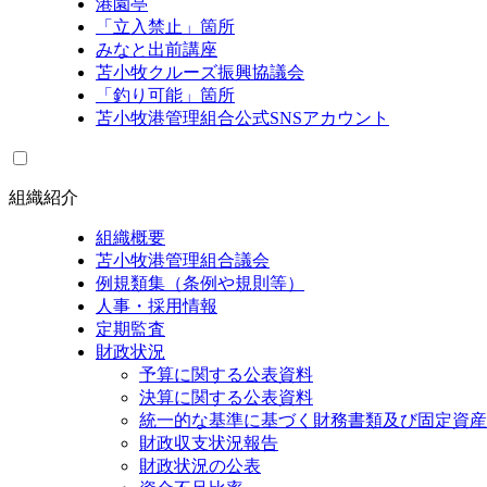
港園亭
「立入禁止」箇所
みなと出前講座
苫小牧クルーズ振興協議会
「釣り可能」箇所
苫小牧港管理組合公式SNSアカウント
組織紹介
組織概要
苫小牧港管理組合議会
例規類集（条例や規則等）
人事・採用情報
定期監査
財政状況
予算に関する公表資料
決算に関する公表資料
統一的な基準に基づく財務書類及び固定資産
財政収支状況報告
財政状況の公表