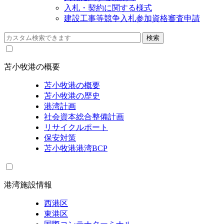
入札・契約に関する様式
建設工事等競争入札参加資格審査申請
苫小牧港の概要
苫小牧港の概要
苫小牧港の歴史
港湾計画
社会資本総合整備計画
リサイクルポート
保安対策
苫小牧港港湾BCP
港湾施設情報
西港区
東港区