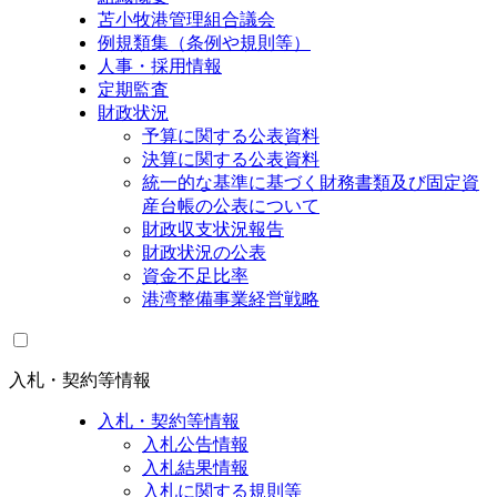
苫小牧港管理組合議会
例規類集（条例や規則等）
人事・採用情報
定期監査
財政状況
予算に関する公表資料
決算に関する公表資料
統一的な基準に基づく財務書類及び固定資
産台帳の公表について
財政収支状況報告
財政状況の公表
資金不足比率
港湾整備事業経営戦略
入札・契約等情報
入札・契約等情報
入札公告情報
入札結果情報
入札に関する規則等