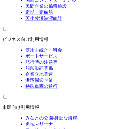
国際コンテナターミナル
民間企業の係留施設
定期・定航船
苫小牧港港湾統計
ビジネス向け利用情報
使用手続き・料金
ポートサービス
航行時の注意等
船舶動静関係
企業立地関連
港湾周辺企業
特殊車両の通行
市民向け利用情報
みなとの公園/身近な海岸
勇払マリーナ