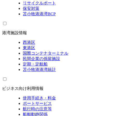
リサイクルポート
保安対策
苫小牧港港湾BCP
港湾施設情報
西港区
東港区
国際コンテナターミナル
民間企業の係留施設
定期・定航船
苫小牧港港湾統計
ビジネス向け利用情報
使用手続き・料金
ポートサービス
航行時の注意等
船舶動静関係