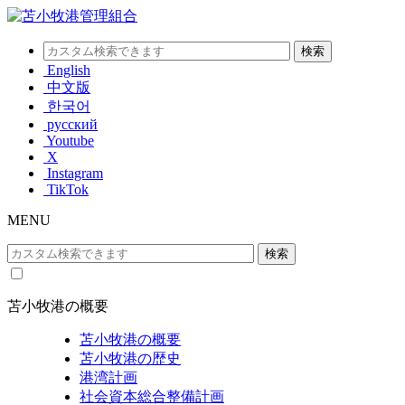
English
中文版
한국어
русский
Youtube
X
Instagram
TikTok
MENU
苫小牧港の概要
苫小牧港の概要
苫小牧港の歴史
港湾計画
社会資本総合整備計画