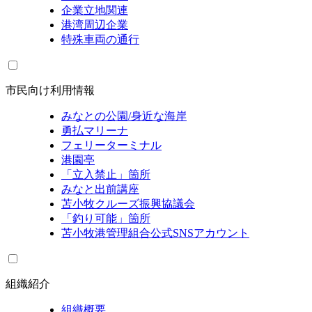
企業立地関連
港湾周辺企業
特殊車両の通行
市民向け利用情報
みなとの公園/身近な海岸
勇払マリーナ
フェリーターミナル
港園亭
「立入禁止」箇所
みなと出前講座
苫小牧クルーズ振興協議会
「釣り可能」箇所
苫小牧港管理組合公式SNSアカウント
組織紹介
組織概要