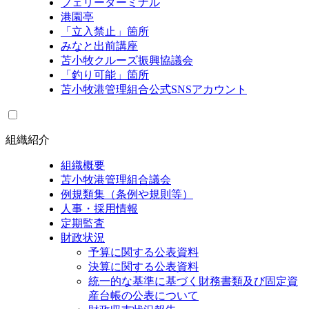
フェリーターミナル
港園亭
「立入禁止」箇所
みなと出前講座
苫小牧クルーズ振興協議会
「釣り可能」箇所
苫小牧港管理組合公式SNSアカウント
組織紹介
組織概要
苫小牧港管理組合議会
例規類集（条例や規則等）
人事・採用情報
定期監査
財政状況
予算に関する公表資料
決算に関する公表資料
統一的な基準に基づく財務書類及び固定資
産台帳の公表について