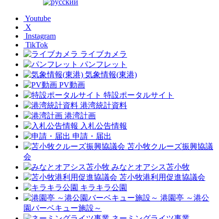
Youtube
X
Instagram
TikTok
ライブカメラ
パンフレット
気象情報(東港)
PV動画
特設ポータルサイト
港湾統計資料
港湾計画
入札公告情報
申請・届出
苫小牧クルーズ振興協議
会
みなとオアシス苫小牧
苫小牧港利用促進協議会
キラキラ公園
港園亭 ～港公
園バーベキュー施設～
ネーミングライツ事業