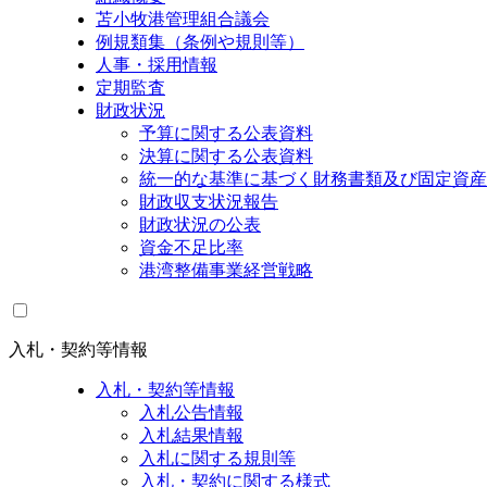
苫小牧港管理組合議会
例規類集（条例や規則等）
人事・採用情報
定期監査
財政状況
予算に関する公表資料
決算に関する公表資料
統一的な基準に基づく財務書類及び固定資産
財政収支状況報告
財政状況の公表
資金不足比率
港湾整備事業経営戦略
入札・契約等情報
入札・契約等情報
入札公告情報
入札結果情報
入札に関する規則等
入札・契約に関する様式