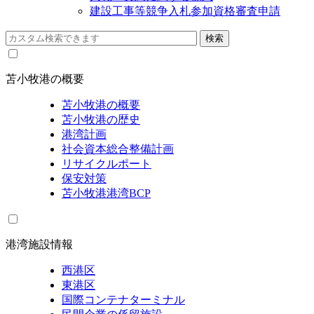
建設工事等競争入札参加資格審査申請
苫小牧港の概要
苫小牧港の概要
苫小牧港の歴史
港湾計画
社会資本総合整備計画
リサイクルポート
保安対策
苫小牧港港湾BCP
港湾施設情報
西港区
東港区
国際コンテナターミナル