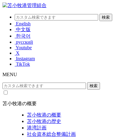
English
中文版
한국어
русский
Youtube
X
Instagram
TikTok
MENU
苫小牧港の概要
苫小牧港の概要
苫小牧港の歴史
港湾計画
社会資本総合整備計画