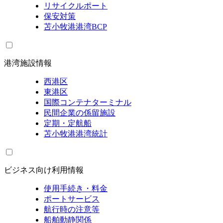
リサイクルポート
保安対策
苫小牧港港湾BCP
港湾施設情報
西港区
東港区
国際コンテナターミナル
民間企業の係留施設
定期・定航船
苫小牧港港湾統計
ビジネス向け利用情報
使用手続き・料金
ポートサービス
航行時の注意等
船舶動静関係