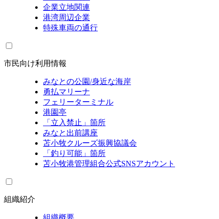
企業立地関連
港湾周辺企業
特殊車両の通行
市民向け利用情報
みなとの公園/身近な海岸
勇払マリーナ
フェリーターミナル
港園亭
「立入禁止」箇所
みなと出前講座
苫小牧クルーズ振興協議会
「釣り可能」箇所
苫小牧港管理組合公式SNSアカウント
組織紹介
組織概要