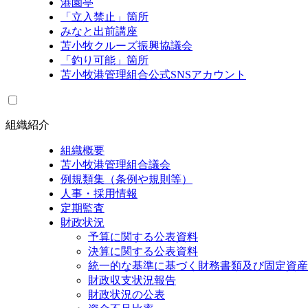
港園亭
「立入禁止」箇所
みなと出前講座
苫小牧クルーズ振興協議会
「釣り可能」箇所
苫小牧港管理組合公式SNSアカウント
組織紹介
組織概要
苫小牧港管理組合議会
例規類集（条例や規則等）
人事・採用情報
定期監査
財政状況
予算に関する公表資料
決算に関する公表資料
統一的な基準に基づく財務書類及び固定資産
財政収支状況報告
財政状況の公表