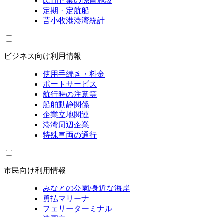
民間企業の係留施設
定期・定航船
苫小牧港港湾統計
ビジネス向け利用情報
使用手続き・料金
ポートサービス
航行時の注意等
船舶動静関係
企業立地関連
港湾周辺企業
特殊車両の通行
市民向け利用情報
みなとの公園/身近な海岸
勇払マリーナ
フェリーターミナル