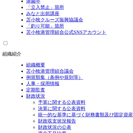
港園亭
「立入禁止」箇所
みなと出前講座
苫小牧クルーズ振興協議会
「釣り可能」箇所
苫小牧港管理組合公式SNSアカウント
組織紹介
組織概要
苫小牧港管理組合議会
例規類集（条例や規則等）
人事・採用情報
定期監査
財政状況
予算に関する公表資料
決算に関する公表資料
統一的な基準に基づく財務書類及び固定資産
財政収支状況報告
財政状況の公表