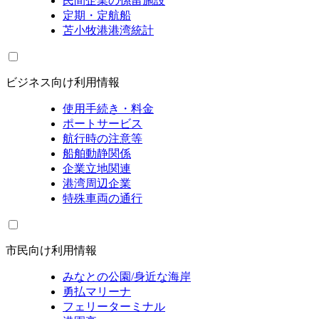
民間企業の係留施設
定期・定航船
苫小牧港港湾統計
ビジネス向け利用情報
使用手続き・料金
ポートサービス
航行時の注意等
船舶動静関係
企業立地関連
港湾周辺企業
特殊車両の通行
市民向け利用情報
みなとの公園/身近な海岸
勇払マリーナ
フェリーターミナル