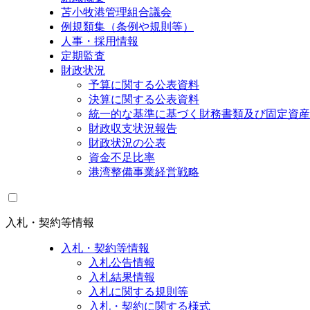
苫小牧港管理組合議会
例規類集（条例や規則等）
人事・採用情報
定期監査
財政状況
予算に関する公表資料
決算に関する公表資料
統一的な基準に基づく財務書類及び固定資産
財政収支状況報告
財政状況の公表
資金不足比率
港湾整備事業経営戦略
入札・契約等情報
入札・契約等情報
入札公告情報
入札結果情報
入札に関する規則等
入札・契約に関する様式