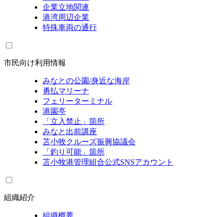
企業立地関連
港湾周辺企業
特殊車両の通行
市民向け利用情報
みなとの公園/身近な海岸
勇払マリーナ
フェリーターミナル
港園亭
「立入禁止」箇所
みなと出前講座
苫小牧クルーズ振興協議会
「釣り可能」箇所
苫小牧港管理組合公式SNSアカウント
組織紹介
組織概要