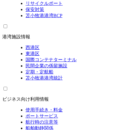
リサイクルポート
保安対策
苫小牧港港湾BCP
港湾施設情報
西港区
東港区
国際コンテナターミナル
民間企業の係留施設
定期・定航船
苫小牧港港湾統計
ビジネス向け利用情報
使用手続き・料金
ポートサービス
航行時の注意等
船舶動静関係