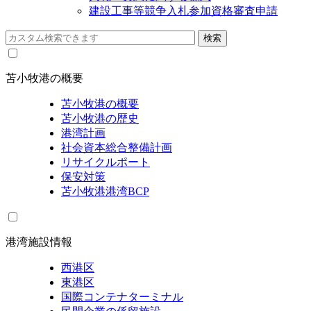
建設工事等競争入札参加資格審査申請
苫小牧港の概要
苫小牧港の概要
苫小牧港の歴史
港湾計画
社会資本総合整備計画
リサイクルポート
保安対策
苫小牧港港湾BCP
港湾施設情報
西港区
東港区
国際コンテナターミナル