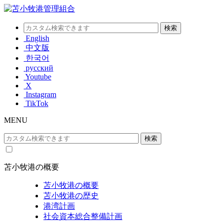
English
中文版
한국어
русский
Youtube
X
Instagram
TikTok
MENU
苫小牧港の概要
苫小牧港の概要
苫小牧港の歴史
港湾計画
社会資本総合整備計画