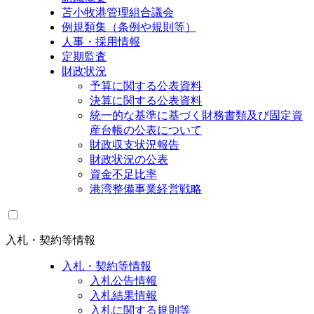
苫小牧港管理組合議会
例規類集（条例や規則等）
人事・採用情報
定期監査
財政状況
予算に関する公表資料
決算に関する公表資料
統一的な基準に基づく財務書類及び固定資
産台帳の公表について
財政収支状況報告
財政状況の公表
資金不足比率
港湾整備事業経営戦略
入札・契約等情報
入札・契約等情報
入札公告情報
入札結果情報
入札に関する規則等