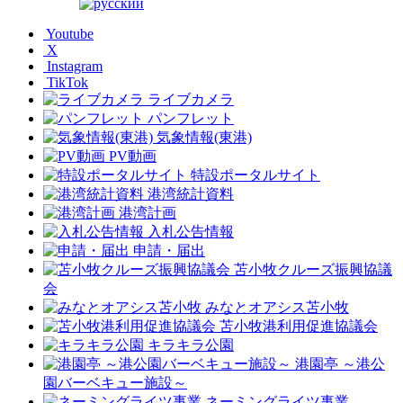
Youtube
X
Instagram
TikTok
ライブカメラ
パンフレット
気象情報(東港)
PV動画
特設ポータルサイト
港湾統計資料
港湾計画
入札公告情報
申請・届出
苫小牧クルーズ振興協議
会
みなとオアシス苫小牧
苫小牧港利用促進協議会
キラキラ公園
港園亭 ～港公
園バーベキュー施設～
ネーミングライツ事業