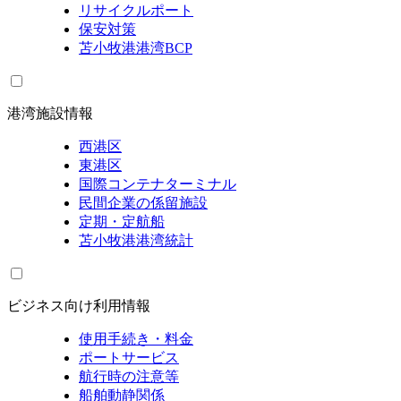
リサイクルポート
保安対策
苫小牧港港湾BCP
港湾施設情報
西港区
東港区
国際コンテナターミナル
民間企業の係留施設
定期・定航船
苫小牧港港湾統計
ビジネス向け利用情報
使用手続き・料金
ポートサービス
航行時の注意等
船舶動静関係