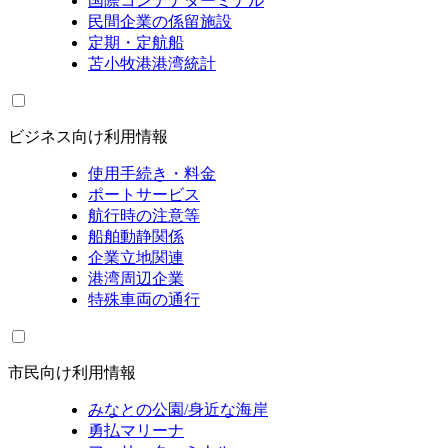
国際コンテナターミナル
民間企業の係留施設
定期・定航船
苫小牧港港湾統計
ビジネス向け利用情報
使用手続き・料金
ポートサービス
航行時の注意等
船舶動静関係
企業立地関連
港湾周辺企業
特殊車両の通行
市民向け利用情報
みなとの公園/身近な海岸
勇払マリーナ