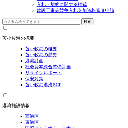
入札・契約に関する様式
建設工事等競争入札参加資格審査申請
苫小牧港の概要
苫小牧港の概要
苫小牧港の歴史
港湾計画
社会資本総合整備計画
リサイクルポート
保安対策
苫小牧港港湾BCP
港湾施設情報
西港区
東港区