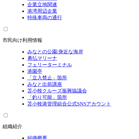
企業立地関連
港湾周辺企業
特殊車両の通行
市民向け利用情報
みなとの公園/身近な海岸
勇払マリーナ
フェリーターミナル
港園亭
「立入禁止」箇所
みなと出前講座
苫小牧クルーズ振興協議会
「釣り可能」箇所
苫小牧港管理組合公式SNSアカウント
組織紹介
組織概要