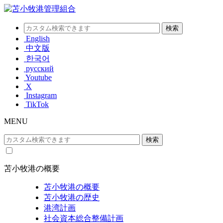
English
中文版
한국어
русский
Youtube
X
Instagram
TikTok
MENU
苫小牧港の概要
苫小牧港の概要
苫小牧港の歴史
港湾計画
社会資本総合整備計画