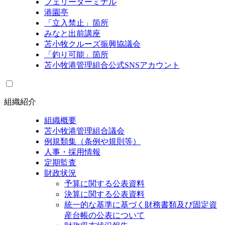
フェリーターミナル
港園亭
「立入禁止」箇所
みなと出前講座
苫小牧クルーズ振興協議会
「釣り可能」箇所
苫小牧港管理組合公式SNSアカウント
組織紹介
組織概要
苫小牧港管理組合議会
例規類集（条例や規則等）
人事・採用情報
定期監査
財政状況
予算に関する公表資料
決算に関する公表資料
統一的な基準に基づく財務書類及び固定資
産台帳の公表について