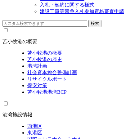
入札・契約に関する様式
建設工事等競争入札参加資格審査申請
苫小牧港の概要
苫小牧港の概要
苫小牧港の歴史
港湾計画
社会資本総合整備計画
リサイクルポート
保安対策
苫小牧港港湾BCP
港湾施設情報
西港区
東港区