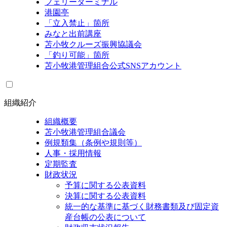
フェリーターミナル
港園亭
「立入禁止」箇所
みなと出前講座
苫小牧クルーズ振興協議会
「釣り可能」箇所
苫小牧港管理組合公式SNSアカウント
組織紹介
組織概要
苫小牧港管理組合議会
例規類集（条例や規則等）
人事・採用情報
定期監査
財政状況
予算に関する公表資料
決算に関する公表資料
統一的な基準に基づく財務書類及び固定資
産台帳の公表について