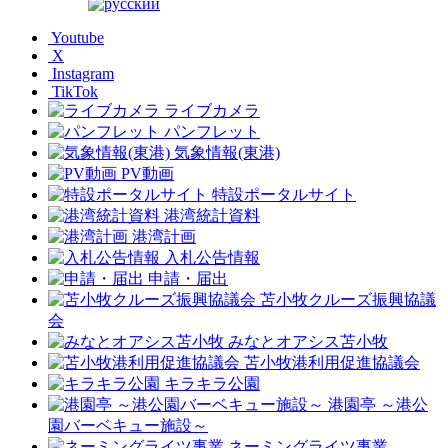
Youtube
X
Instagram
TikTok
ライブカメラ
パンフレット
気象情報(東港)
PV動画
特設ポータルサイト
港湾統計資料
港湾計画
入札公告情報
申請・届出
苫小牧クルーズ振興協議
会
みなとオアシス苫小牧
苫小牧港利用促進協議会
キラキラ公園
港園亭 ～港公
園バーベキュー施設～
ネーミングライツ事業