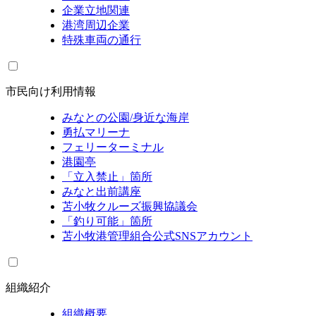
企業立地関連
港湾周辺企業
特殊車両の通行
市民向け利用情報
みなとの公園/身近な海岸
勇払マリーナ
フェリーターミナル
港園亭
「立入禁止」箇所
みなと出前講座
苫小牧クルーズ振興協議会
「釣り可能」箇所
苫小牧港管理組合公式SNSアカウント
組織紹介
組織概要