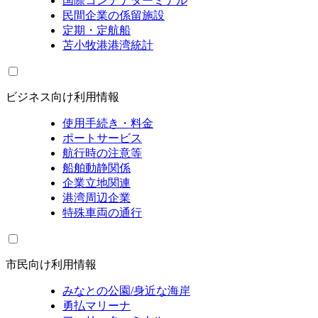
国際コンテナターミナル
民間企業の係留施設
定期・定航船
苫小牧港港湾統計
ビジネス向け利用情報
使用手続き・料金
ポートサービス
航行時の注意等
船舶動静関係
企業立地関連
港湾周辺企業
特殊車両の通行
市民向け利用情報
みなとの公園/身近な海岸
勇払マリーナ