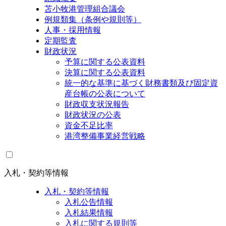
苫小牧港管理組合議会
例規類集（条例や規則等）
人事・採用情報
定期監査
財政状況
予算に関する公表資料
決算に関する公表資料
統一的な基準に基づく財務書類及び固定資
産台帳の公表について
財政収支状況報告
財政状況の公表
資金不足比率
港湾整備事業経営戦略
入札・契約等情報
入札・契約等情報
入札公告情報
入札結果情報
入札に関する規則等