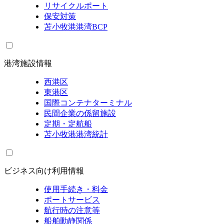
リサイクルポート
保安対策
苫小牧港港湾BCP
港湾施設情報
西港区
東港区
国際コンテナターミナル
民間企業の係留施設
定期・定航船
苫小牧港港湾統計
ビジネス向け利用情報
使用手続き・料金
ポートサービス
航行時の注意等
船舶動静関係