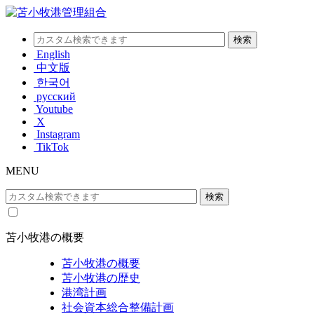
English
中文版
한국어
русский
Youtube
X
Instagram
TikTok
MENU
苫小牧港の概要
苫小牧港の概要
苫小牧港の歴史
港湾計画
社会資本総合整備計画