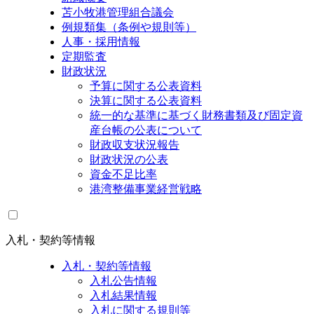
苫小牧港管理組合議会
例規類集（条例や規則等）
人事・採用情報
定期監査
財政状況
予算に関する公表資料
決算に関する公表資料
統一的な基準に基づく財務書類及び固定資
産台帳の公表について
財政収支状況報告
財政状況の公表
資金不足比率
港湾整備事業経営戦略
入札・契約等情報
入札・契約等情報
入札公告情報
入札結果情報
入札に関する規則等