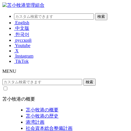
English
中文版
한국어
русский
Youtube
X
Instagram
TikTok
MENU
苫小牧港の概要
苫小牧港の概要
苫小牧港の歴史
港湾計画
社会資本総合整備計画