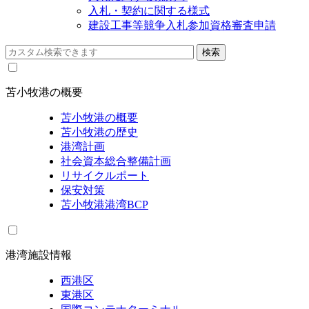
入札・契約に関する様式
建設工事等競争入札参加資格審査申請
苫小牧港の概要
苫小牧港の概要
苫小牧港の歴史
港湾計画
社会資本総合整備計画
リサイクルポート
保安対策
苫小牧港港湾BCP
港湾施設情報
西港区
東港区