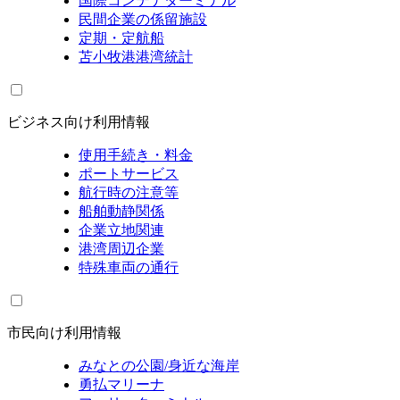
国際コンテナターミナル
民間企業の係留施設
定期・定航船
苫小牧港港湾統計
ビジネス向け利用情報
使用手続き・料金
ポートサービス
航行時の注意等
船舶動静関係
企業立地関連
港湾周辺企業
特殊車両の通行
市民向け利用情報
みなとの公園/身近な海岸
勇払マリーナ