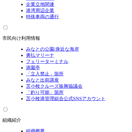
企業立地関連
港湾周辺企業
特殊車両の通行
市民向け利用情報
みなとの公園/身近な海岸
勇払マリーナ
フェリーターミナル
港園亭
「立入禁止」箇所
みなと出前講座
苫小牧クルーズ振興協議会
「釣り可能」箇所
苫小牧港管理組合公式SNSアカウント
組織紹介
組織概要