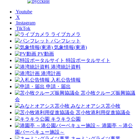
Youtube
X
Instagram
TikTok
ライブカメラ
パンフレット
気象情報(東港)
PV動画
特設ポータルサイト
港湾統計資料
港湾計画
入札公告情報
申請・届出
苫小牧クルーズ振興協議
会
みなとオアシス苫小牧
苫小牧港利用促進協議会
キラキラ公園
港園亭 ～港公
園バーベキュー施設～
ネーミングライツ事業