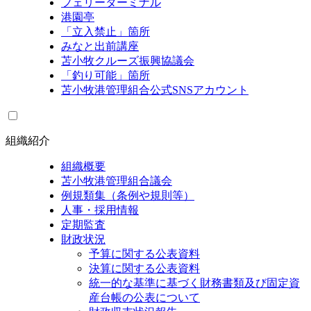
フェリーターミナル
港園亭
「立入禁止」箇所
みなと出前講座
苫小牧クルーズ振興協議会
「釣り可能」箇所
苫小牧港管理組合公式SNSアカウント
組織紹介
組織概要
苫小牧港管理組合議会
例規類集（条例や規則等）
人事・採用情報
定期監査
財政状況
予算に関する公表資料
決算に関する公表資料
統一的な基準に基づく財務書類及び固定資
産台帳の公表について