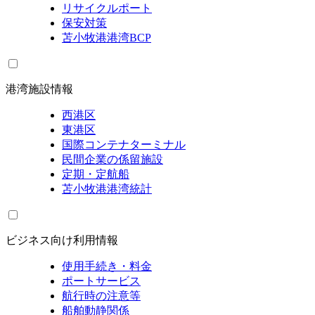
リサイクルポート
保安対策
苫小牧港港湾BCP
港湾施設情報
西港区
東港区
国際コンテナターミナル
民間企業の係留施設
定期・定航船
苫小牧港港湾統計
ビジネス向け利用情報
使用手続き・料金
ポートサービス
航行時の注意等
船舶動静関係