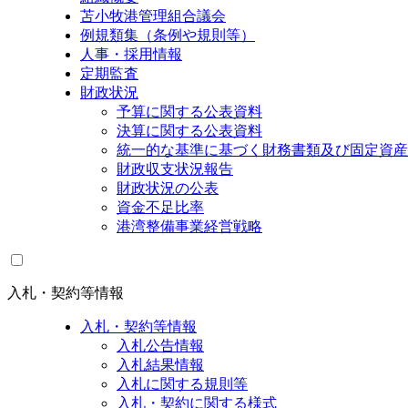
苫小牧港管理組合議会
例規類集（条例や規則等）
人事・採用情報
定期監査
財政状況
予算に関する公表資料
決算に関する公表資料
統一的な基準に基づく財務書類及び固定資産
財政収支状況報告
財政状況の公表
資金不足比率
港湾整備事業経営戦略
入札・契約等情報
入札・契約等情報
入札公告情報
入札結果情報
入札に関する規則等
入札・契約に関する様式