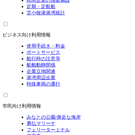
民間企業の係留施設
定期・定航船
苫小牧港港湾統計
ビジネス向け利用情報
使用手続き・料金
ポートサービス
航行時の注意等
船舶動静関係
企業立地関連
港湾周辺企業
特殊車両の通行
市民向け利用情報
みなとの公園/身近な海岸
勇払マリーナ
フェリーターミナル