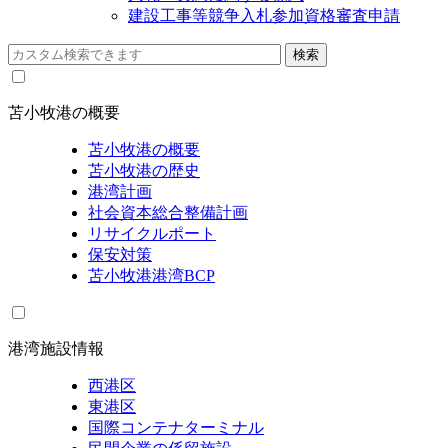
建設工事等競争入札参加資格審査申請
苫小牧港の概要
苫小牧港の概要
苫小牧港の歴史
港湾計画
社会資本総合整備計画
リサイクルポート
保安対策
苫小牧港港湾BCP
港湾施設情報
西港区
東港区
国際コンテナターミナル