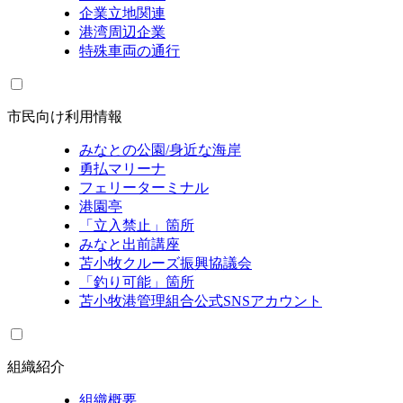
企業立地関連
港湾周辺企業
特殊車両の通行
市民向け利用情報
みなとの公園/身近な海岸
勇払マリーナ
フェリーターミナル
港園亭
「立入禁止」箇所
みなと出前講座
苫小牧クルーズ振興協議会
「釣り可能」箇所
苫小牧港管理組合公式SNSアカウント
組織紹介
組織概要