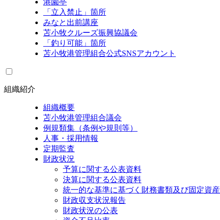
港園亭
「立入禁止」箇所
みなと出前講座
苫小牧クルーズ振興協議会
「釣り可能」箇所
苫小牧港管理組合公式SNSアカウント
組織紹介
組織概要
苫小牧港管理組合議会
例規類集（条例や規則等）
人事・採用情報
定期監査
財政状況
予算に関する公表資料
決算に関する公表資料
統一的な基準に基づく財務書類及び固定資産
財政収支状況報告
財政状況の公表