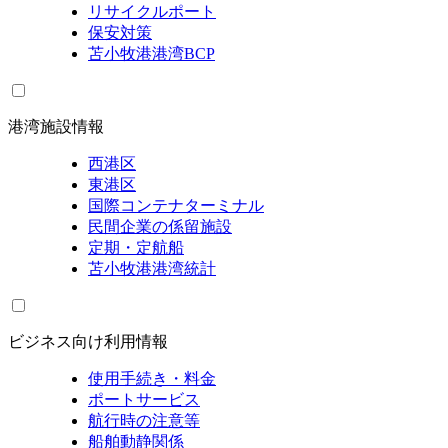
リサイクルポート
保安対策
苫小牧港港湾BCP
港湾施設情報
西港区
東港区
国際コンテナターミナル
民間企業の係留施設
定期・定航船
苫小牧港港湾統計
ビジネス向け利用情報
使用手続き・料金
ポートサービス
航行時の注意等
船舶動静関係