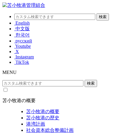
English
中文版
한국어
русский
Youtube
X
Instagram
TikTok
MENU
苫小牧港の概要
苫小牧港の概要
苫小牧港の歴史
港湾計画
社会資本総合整備計画