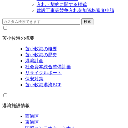
入札・契約に関する様式
建設工事等競争入札参加資格審査申請
苫小牧港の概要
苫小牧港の概要
苫小牧港の歴史
港湾計画
社会資本総合整備計画
リサイクルポート
保安対策
苫小牧港港湾BCP
港湾施設情報
西港区
東港区