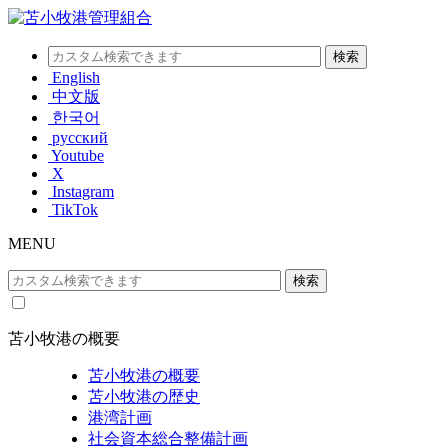
English
中文版
한국어
русский
Youtube
X
Instagram
TikTok
MENU
苫小牧港の概要
苫小牧港の概要
苫小牧港の歴史
港湾計画
社会資本総合整備計画