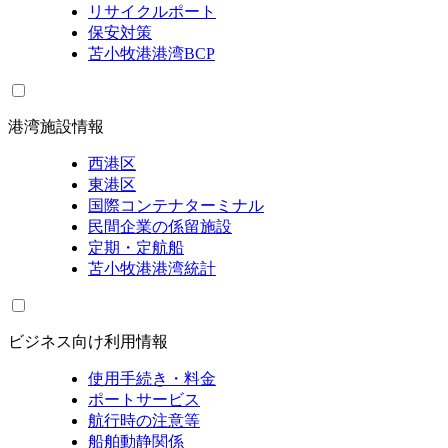
リサイクルポート
保安対策
苫小牧港港湾BCP
港湾施設情報
西港区
東港区
国際コンテナターミナル
民間企業の係留施設
定期・定航船
苫小牧港港湾統計
ビジネス向け利用情報
使用手続き・料金
ポートサービス
航行時の注意等
船舶動静関係