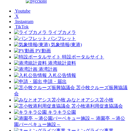
Youtube
X
Instagram
TikTok
ライブカメラ
パンフレット
気象情報(東港)
PV動画
特設ポータルサイト
港湾統計資料
港湾計画
入札公告情報
申請・届出
苫小牧クルーズ振興協議
会
みなとオアシス苫小牧
苫小牧港利用促進協議会
キラキラ公園
港園亭 ～港公
園バーベキュー施設～
ネーミングライツ事業