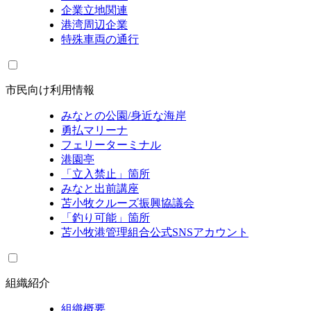
企業立地関連
港湾周辺企業
特殊車両の通行
市民向け利用情報
みなとの公園/身近な海岸
勇払マリーナ
フェリーターミナル
港園亭
「立入禁止」箇所
みなと出前講座
苫小牧クルーズ振興協議会
「釣り可能」箇所
苫小牧港管理組合公式SNSアカウント
組織紹介
組織概要