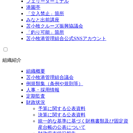
フェリーターミナル
港園亭
「立入禁止」箇所
みなと出前講座
苫小牧クルーズ振興協議会
「釣り可能」箇所
苫小牧港管理組合公式SNSアカウント
組織紹介
組織概要
苫小牧港管理組合議会
例規類集（条例や規則等）
人事・採用情報
定期監査
財政状況
予算に関する公表資料
決算に関する公表資料
統一的な基準に基づく財務書類及び固定資
産台帳の公表について