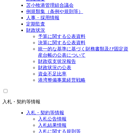
苫小牧港管理組合議会
例規類集（条例や規則等）
人事・採用情報
定期監査
財政状況
予算に関する公表資料
決算に関する公表資料
統一的な基準に基づく財務書類及び固定資
産台帳の公表について
財政収支状況報告
財政状況の公表
資金不足比率
港湾整備事業経営戦略
入札・契約等情報
入札・契約等情報
入札公告情報
入札結果情報
入札に関する規則等