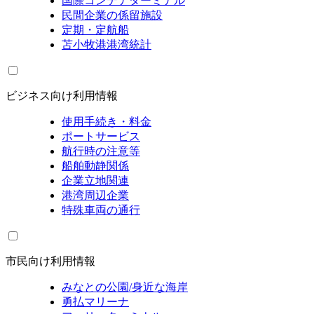
国際コンテナターミナル
民間企業の係留施設
定期・定航船
苫小牧港港湾統計
ビジネス向け利用情報
使用手続き・料金
ポートサービス
航行時の注意等
船舶動静関係
企業立地関連
港湾周辺企業
特殊車両の通行
市民向け利用情報
みなとの公園/身近な海岸
勇払マリーナ