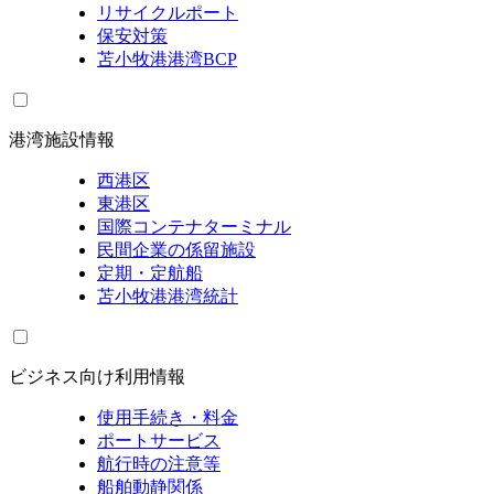
リサイクルポート
保安対策
苫小牧港港湾BCP
港湾施設情報
西港区
東港区
国際コンテナターミナル
民間企業の係留施設
定期・定航船
苫小牧港港湾統計
ビジネス向け利用情報
使用手続き・料金
ポートサービス
航行時の注意等
船舶動静関係