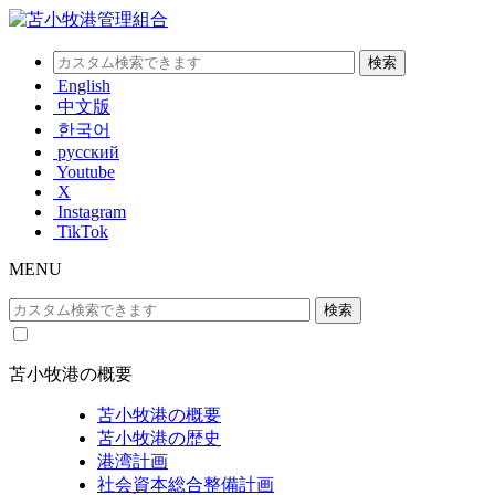
English
中文版
한국어
русский
Youtube
X
Instagram
TikTok
MENU
苫小牧港の概要
苫小牧港の概要
苫小牧港の歴史
港湾計画
社会資本総合整備計画