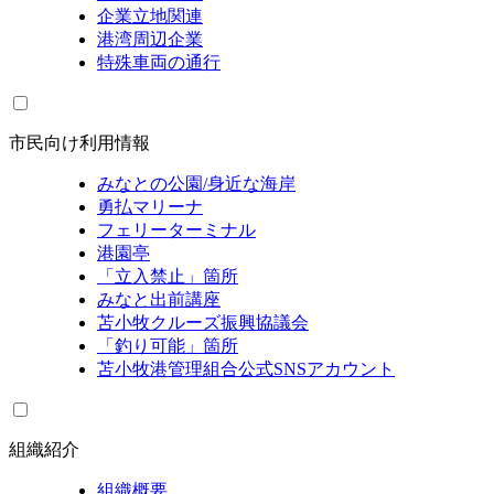
企業立地関連
港湾周辺企業
特殊車両の通行
市民向け利用情報
みなとの公園/身近な海岸
勇払マリーナ
フェリーターミナル
港園亭
「立入禁止」箇所
みなと出前講座
苫小牧クルーズ振興協議会
「釣り可能」箇所
苫小牧港管理組合公式SNSアカウント
組織紹介
組織概要