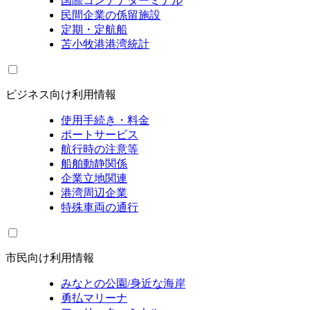
国際コンテナターミナル
民間企業の係留施設
定期・定航船
苫小牧港港湾統計
ビジネス向け利用情報
使用手続き・料金
ポートサービス
航行時の注意等
船舶動静関係
企業立地関連
港湾周辺企業
特殊車両の通行
市民向け利用情報
みなとの公園/身近な海岸
勇払マリーナ