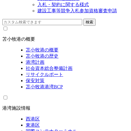
入札・契約に関する様式
建設工事等競争入札参加資格審査申請
苫小牧港の概要
苫小牧港の概要
苫小牧港の歴史
港湾計画
社会資本総合整備計画
リサイクルポート
保安対策
苫小牧港港湾BCP
港湾施設情報
西港区
東港区