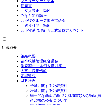
フェリーターミナル
港園亭
「立入禁止」箇所
みなと出前講座
苫小牧クルーズ振興協議会
「釣り可能」箇所
苫小牧港管理組合公式SNSアカウント
組織紹介
組織概要
苫小牧港管理組合議会
例規類集（条例や規則等）
人事・採用情報
定期監査
財政状況
予算に関する公表資料
決算に関する公表資料
統一的な基準に基づく財務書類及び固定資
産台帳の公表について