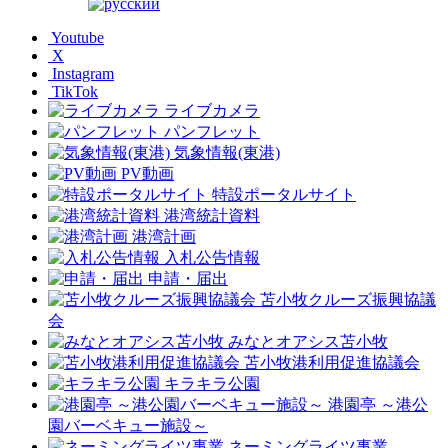
Youtube
X
Instagram
TikTok
ライブカメラ
パンフレット
気象情報(東港)
PV動画
特設ポータルサイト
港湾統計資料
港湾計画
入札公告情報
申請・届出
苫小牧クルーズ振興協議
会
みなとオアシス苫小牧
苫小牧港利用促進協議会
キラキラ公園
港園亭 ～港公
園バーベキュー施設～
ネーミングライツ事業