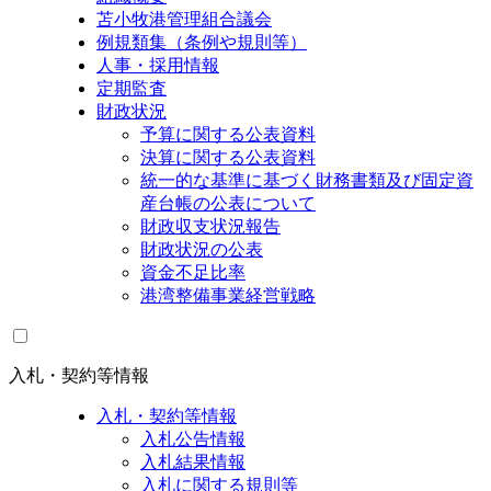
苫小牧港管理組合議会
例規類集（条例や規則等）
人事・採用情報
定期監査
財政状況
予算に関する公表資料
決算に関する公表資料
統一的な基準に基づく財務書類及び固定資
産台帳の公表について
財政収支状況報告
財政状況の公表
資金不足比率
港湾整備事業経営戦略
入札・契約等情報
入札・契約等情報
入札公告情報
入札結果情報
入札に関する規則等