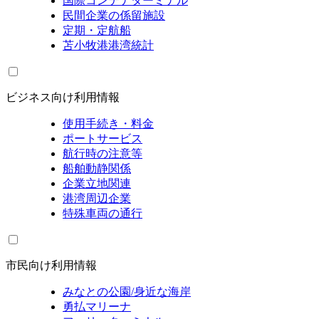
国際コンテナターミナル
民間企業の係留施設
定期・定航船
苫小牧港港湾統計
ビジネス向け利用情報
使用手続き・料金
ポートサービス
航行時の注意等
船舶動静関係
企業立地関連
港湾周辺企業
特殊車両の通行
市民向け利用情報
みなとの公園/身近な海岸
勇払マリーナ