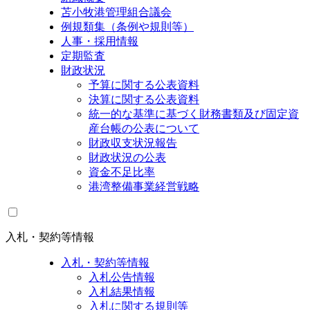
苫小牧港管理組合議会
例規類集（条例や規則等）
人事・採用情報
定期監査
財政状況
予算に関する公表資料
決算に関する公表資料
統一的な基準に基づく財務書類及び固定資
産台帳の公表について
財政収支状況報告
財政状況の公表
資金不足比率
港湾整備事業経営戦略
入札・契約等情報
入札・契約等情報
入札公告情報
入札結果情報
入札に関する規則等