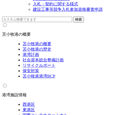
入札・契約に関する様式
建設工事等競争入札参加資格審査申請
苫小牧港の概要
苫小牧港の概要
苫小牧港の歴史
港湾計画
社会資本総合整備計画
リサイクルポート
保安対策
苫小牧港港湾BCP
港湾施設情報
西港区
東港区