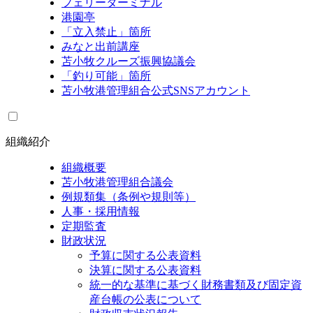
フェリーターミナル
港園亭
「立入禁止」箇所
みなと出前講座
苫小牧クルーズ振興協議会
「釣り可能」箇所
苫小牧港管理組合公式SNSアカウント
組織紹介
組織概要
苫小牧港管理組合議会
例規類集（条例や規則等）
人事・採用情報
定期監査
財政状況
予算に関する公表資料
決算に関する公表資料
統一的な基準に基づく財務書類及び固定資
産台帳の公表について