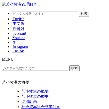
English
中文版
한국어
русский
Youtube
X
Instagram
TikTok
MENU
苫小牧港の概要
苫小牧港の概要
苫小牧港の歴史
港湾計画
社会資本総合整備計画