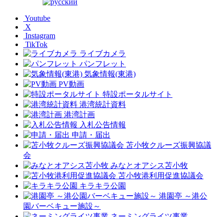
Youtube
X
Instagram
TikTok
ライブカメラ
パンフレット
気象情報(東港)
PV動画
特設ポータルサイト
港湾統計資料
港湾計画
入札公告情報
申請・届出
苫小牧クルーズ振興協議
会
みなとオアシス苫小牧
苫小牧港利用促進協議会
キラキラ公園
港園亭 ～港公
園バーベキュー施設～
ネーミングライツ事業