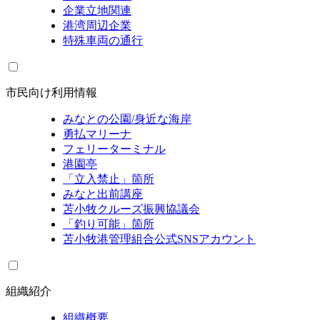
企業立地関連
港湾周辺企業
特殊車両の通行
市民向け利用情報
みなとの公園/身近な海岸
勇払マリーナ
フェリーターミナル
港園亭
「立入禁止」箇所
みなと出前講座
苫小牧クルーズ振興協議会
「釣り可能」箇所
苫小牧港管理組合公式SNSアカウント
組織紹介
組織概要