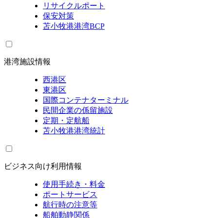
リサイクルポート
保安対策
苫小牧港港湾BCP
港湾施設情報
西港区
東港区
国際コンテナターミナル
民間企業の係留施設
定期・定航船
苫小牧港港湾統計
ビジネス向け利用情報
使用手続き・料金
ポートサービス
航行時の注意等
船舶動静関係