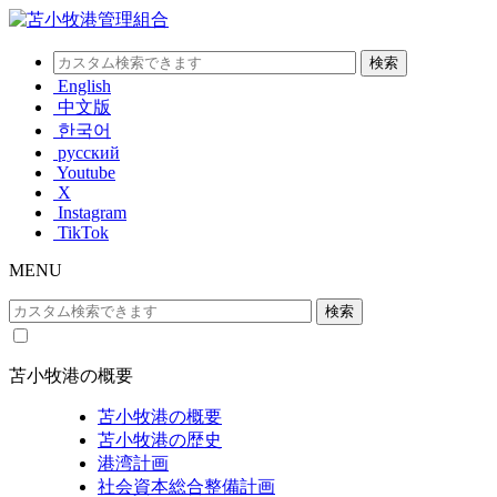
English
中文版
한국어
русский
Youtube
X
Instagram
TikTok
MENU
苫小牧港の概要
苫小牧港の概要
苫小牧港の歴史
港湾計画
社会資本総合整備計画