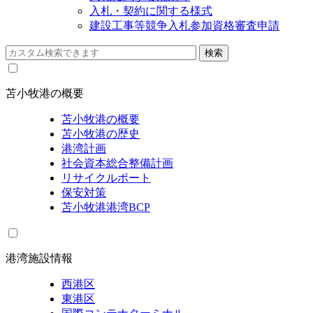
入札・契約に関する様式
建設工事等競争入札参加資格審査申請
苫小牧港の概要
苫小牧港の概要
苫小牧港の歴史
港湾計画
社会資本総合整備計画
リサイクルポート
保安対策
苫小牧港港湾BCP
港湾施設情報
西港区
東港区