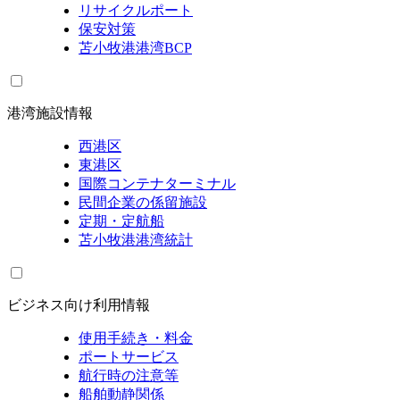
リサイクルポート
保安対策
苫小牧港港湾BCP
港湾施設情報
西港区
東港区
国際コンテナターミナル
民間企業の係留施設
定期・定航船
苫小牧港港湾統計
ビジネス向け利用情報
使用手続き・料金
ポートサービス
航行時の注意等
船舶動静関係