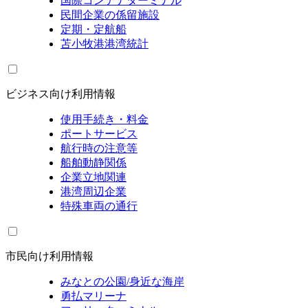
国際コンテナターミナル
民間企業の係留施設
定期・定航船
苫小牧港港湾統計
ビジネス向け利用情報
使用手続き・料金
ポートサービス
航行時の注意等
船舶動静関係
企業立地関連
港湾周辺企業
特殊車両の通行
市民向け利用情報
みなとの公園/身近な海岸
勇払マリーナ