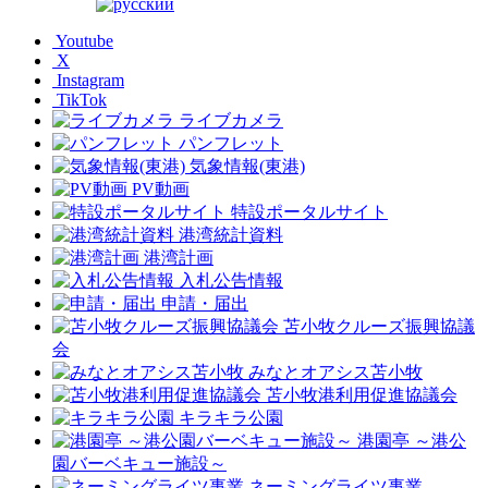
Youtube
X
Instagram
TikTok
ライブカメラ
パンフレット
気象情報(東港)
PV動画
特設ポータルサイト
港湾統計資料
港湾計画
入札公告情報
申請・届出
苫小牧クルーズ振興協議
会
みなとオアシス苫小牧
苫小牧港利用促進協議会
キラキラ公園
港園亭 ～港公
園バーベキュー施設～
ネーミングライツ事業