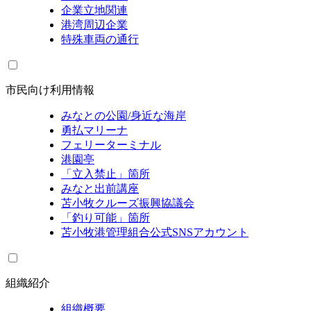
企業立地関連
港湾周辺企業
特殊車両の通行
市民向け利用情報
みなとの公園/身近な海岸
勇払マリーナ
フェリーターミナル
港園亭
「立入禁止」箇所
みなと出前講座
苫小牧クルーズ振興協議会
「釣り可能」箇所
苫小牧港管理組合公式SNSアカウント
組織紹介
組織概要