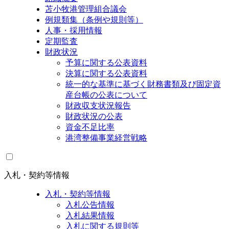
苫小牧港管理組合議会
例規類集（条例や規則等）
人事・採用情報
定期監査
財政状況
予算に関する公表資料
決算に関する公表資料
統一的な基準に基づく財務書類及び固定資
産台帳の公表について
財政収支状況報告
財政状況の公表
資金不足比率
港湾整備事業経営戦略
入札・契約等情報
入札・契約等情報
入札公告情報
入札結果情報
入札に関する規則等