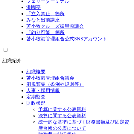
フェリーターミナル
港園亭
「立入禁止」箇所
みなと出前講座
苫小牧クルーズ振興協議会
「釣り可能」箇所
苫小牧港管理組合公式SNSアカウント
組織紹介
組織概要
苫小牧港管理組合議会
例規類集（条例や規則等）
人事・採用情報
定期監査
財政状況
予算に関する公表資料
決算に関する公表資料
統一的な基準に基づく財務書類及び固定資
産台帳の公表について