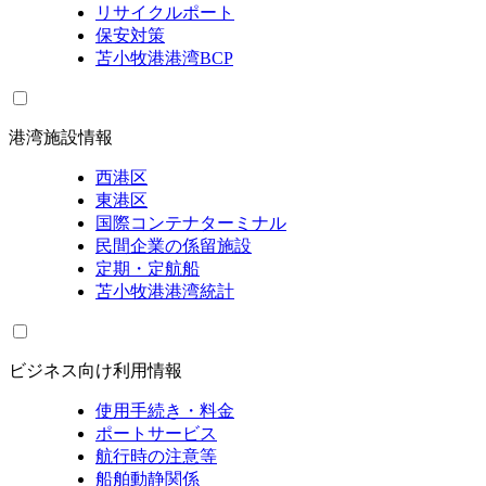
リサイクルポート
保安対策
苫小牧港港湾BCP
港湾施設情報
西港区
東港区
国際コンテナターミナル
民間企業の係留施設
定期・定航船
苫小牧港港湾統計
ビジネス向け利用情報
使用手続き・料金
ポートサービス
航行時の注意等
船舶動静関係