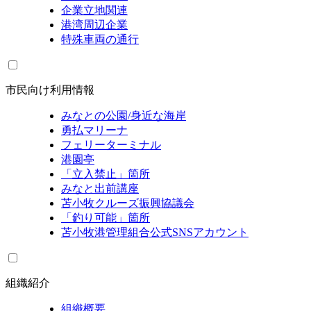
企業立地関連
港湾周辺企業
特殊車両の通行
市民向け利用情報
みなとの公園/身近な海岸
勇払マリーナ
フェリーターミナル
港園亭
「立入禁止」箇所
みなと出前講座
苫小牧クルーズ振興協議会
「釣り可能」箇所
苫小牧港管理組合公式SNSアカウント
組織紹介
組織概要