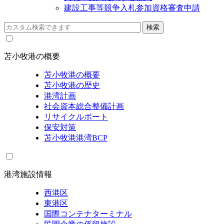
建設工事等競争入札参加資格審査申請
苫小牧港の概要
苫小牧港の概要
苫小牧港の歴史
港湾計画
社会資本総合整備計画
リサイクルポート
保安対策
苫小牧港港湾BCP
港湾施設情報
西港区
東港区
国際コンテナターミナル