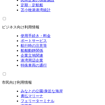
民間企業の係留施設
定期・定航船
苫小牧港港湾統計
ビジネス向け利用情報
使用手続き・料金
ポートサービス
航行時の注意等
船舶動静関係
企業立地関連
港湾周辺企業
特殊車両の通行
市民向け利用情報
みなとの公園/身近な海岸
勇払マリーナ
フェリーターミナル