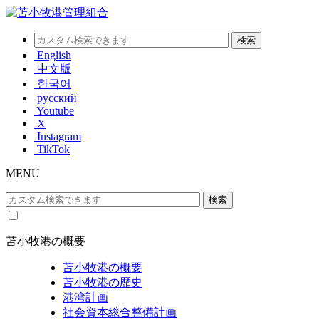
English
中文版
한국어
русский
Youtube
X
Instagram
TikTok
MENU
苫小牧港の概要
苫小牧港の概要
苫小牧港の歴史
港湾計画
社会資本総合整備計画