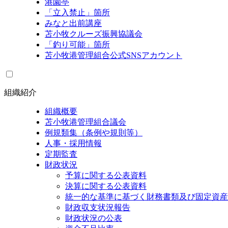
港園亭
「立入禁止」箇所
みなと出前講座
苫小牧クルーズ振興協議会
「釣り可能」箇所
苫小牧港管理組合公式SNSアカウント
組織紹介
組織概要
苫小牧港管理組合議会
例規類集（条例や規則等）
人事・採用情報
定期監査
財政状況
予算に関する公表資料
決算に関する公表資料
統一的な基準に基づく財務書類及び固定資産
財政収支状況報告
財政状況の公表