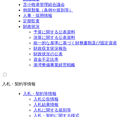
苫小牧港管理組合議会
例規類集（条例や規則等）
人事・採用情報
定期監査
財政状況
予算に関する公表資料
決算に関する公表資料
統一的な基準に基づく財務書類及び固定資産
財政収支状況報告
財政状況の公表
資金不足比率
港湾整備事業経営戦略
入札・契約等情報
入札・契約等情報
入札公告情報
入札結果情報
入札に関する規則等
入札・契約に関する様式