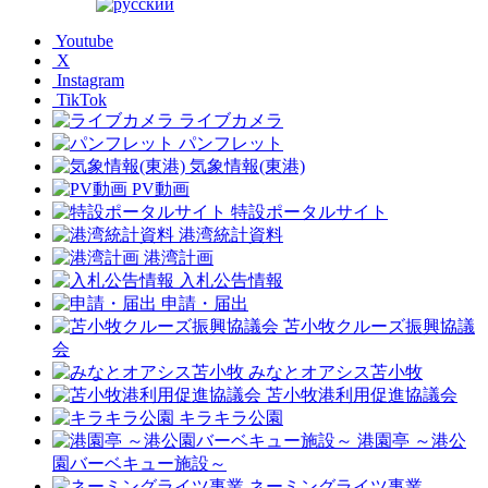
Youtube
X
Instagram
TikTok
ライブカメラ
パンフレット
気象情報(東港)
PV動画
特設ポータルサイト
港湾統計資料
港湾計画
入札公告情報
申請・届出
苫小牧クルーズ振興協議
会
みなとオアシス苫小牧
苫小牧港利用促進協議会
キラキラ公園
港園亭 ～港公
園バーベキュー施設～
ネーミングライツ事業