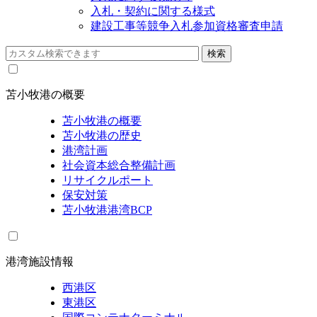
入札・契約に関する様式
建設工事等競争入札参加資格審査申請
苫小牧港の概要
苫小牧港の概要
苫小牧港の歴史
港湾計画
社会資本総合整備計画
リサイクルポート
保安対策
苫小牧港港湾BCP
港湾施設情報
西港区
東港区