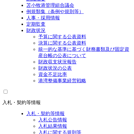
苫小牧港管理組合議会
例規類集（条例や規則等）
人事・採用情報
定期監査
財政状況
予算に関する公表資料
決算に関する公表資料
統一的な基準に基づく財務書類及び固定資
産台帳の公表について
財政収支状況報告
財政状況の公表
資金不足比率
港湾整備事業経営戦略
入札・契約等情報
入札・契約等情報
入札公告情報
入札結果情報
入札に関する規則等