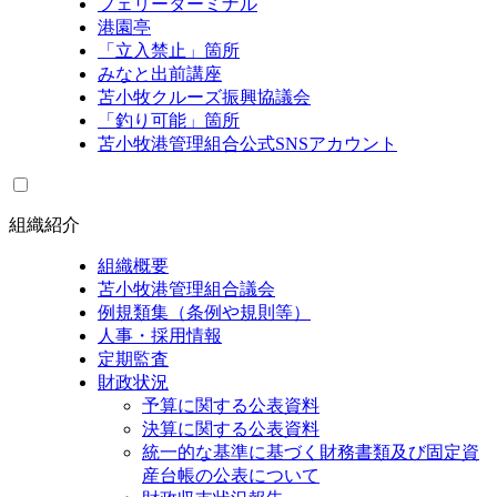
フェリーターミナル
港園亭
「立入禁止」箇所
みなと出前講座
苫小牧クルーズ振興協議会
「釣り可能」箇所
苫小牧港管理組合公式SNSアカウント
組織紹介
組織概要
苫小牧港管理組合議会
例規類集（条例や規則等）
人事・採用情報
定期監査
財政状況
予算に関する公表資料
決算に関する公表資料
統一的な基準に基づく財務書類及び固定資
産台帳の公表について