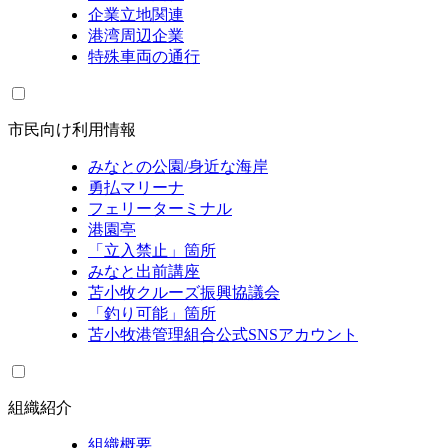
企業立地関連
港湾周辺企業
特殊車両の通行
市民向け利用情報
みなとの公園/身近な海岸
勇払マリーナ
フェリーターミナル
港園亭
「立入禁止」箇所
みなと出前講座
苫小牧クルーズ振興協議会
「釣り可能」箇所
苫小牧港管理組合公式SNSアカウント
組織紹介
組織概要