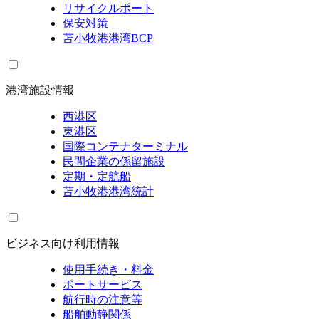
リサイクルポート
保安対策
苫小牧港港湾BCP
港湾施設情報
西港区
東港区
国際コンテナターミナル
民間企業の係留施設
定期・定航船
苫小牧港港湾統計
ビジネス向け利用情報
使用手続き・料金
ポートサービス
航行時の注意等
船舶動静関係