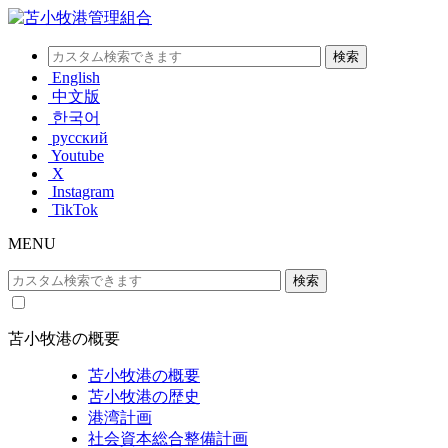
English
中文版
한국어
русский
Youtube
X
Instagram
TikTok
MENU
苫小牧港の概要
苫小牧港の概要
苫小牧港の歴史
港湾計画
社会資本総合整備計画