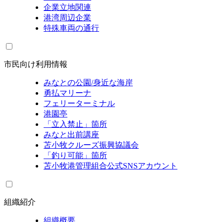
企業立地関連
港湾周辺企業
特殊車両の通行
市民向け利用情報
みなとの公園/身近な海岸
勇払マリーナ
フェリーターミナル
港園亭
「立入禁止」箇所
みなと出前講座
苫小牧クルーズ振興協議会
「釣り可能」箇所
苫小牧港管理組合公式SNSアカウント
組織紹介
組織概要