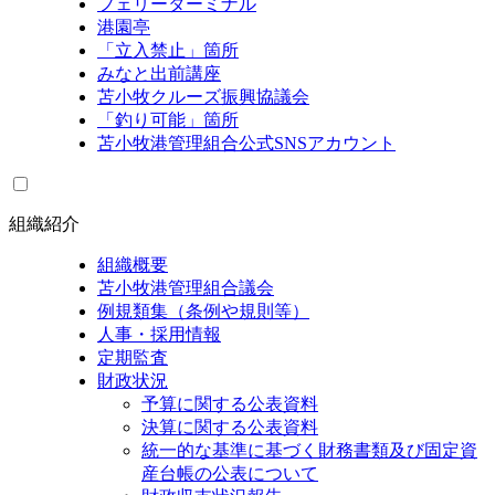
フェリーターミナル
港園亭
「立入禁止」箇所
みなと出前講座
苫小牧クルーズ振興協議会
「釣り可能」箇所
苫小牧港管理組合公式SNSアカウント
組織紹介
組織概要
苫小牧港管理組合議会
例規類集（条例や規則等）
人事・採用情報
定期監査
財政状況
予算に関する公表資料
決算に関する公表資料
統一的な基準に基づく財務書類及び固定資
産台帳の公表について