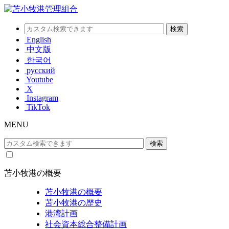
English
中文版
한국어
русский
Youtube
X
Instagram
TikTok
MENU
苫小牧港の概要
苫小牧港の概要
苫小牧港の歴史
港湾計画
社会資本総合整備計画