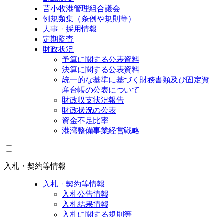
苫小牧港管理組合議会
例規類集（条例や規則等）
人事・採用情報
定期監査
財政状況
予算に関する公表資料
決算に関する公表資料
統一的な基準に基づく財務書類及び固定資
産台帳の公表について
財政収支状況報告
財政状況の公表
資金不足比率
港湾整備事業経営戦略
入札・契約等情報
入札・契約等情報
入札公告情報
入札結果情報
入札に関する規則等