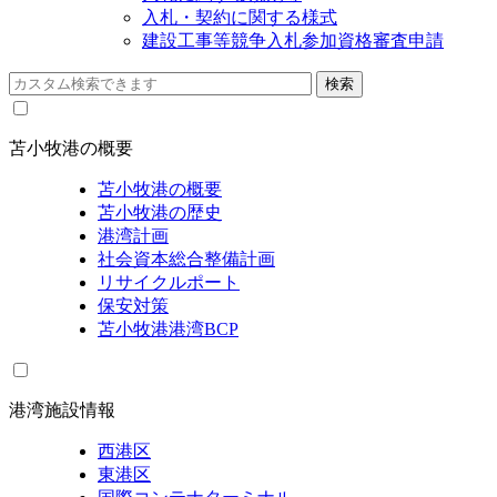
入札・契約に関する様式
建設工事等競争入札参加資格審査申請
苫小牧港の概要
苫小牧港の概要
苫小牧港の歴史
港湾計画
社会資本総合整備計画
リサイクルポート
保安対策
苫小牧港港湾BCP
港湾施設情報
西港区
東港区