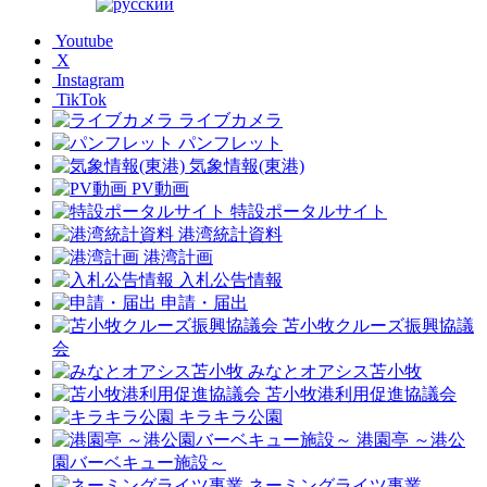
Youtube
X
Instagram
TikTok
ライブカメラ
パンフレット
気象情報(東港)
PV動画
特設ポータルサイト
港湾統計資料
港湾計画
入札公告情報
申請・届出
苫小牧クルーズ振興協議
会
みなとオアシス苫小牧
苫小牧港利用促進協議会
キラキラ公園
港園亭 ～港公
園バーベキュー施設～
ネーミングライツ事業