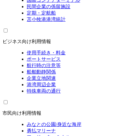
国際コンテナターミナル
民間企業の係留施設
定期・定航船
苫小牧港港湾統計
ビジネス向け利用情報
使用手続き・料金
ポートサービス
航行時の注意等
船舶動静関係
企業立地関連
港湾周辺企業
特殊車両の通行
市民向け利用情報
みなとの公園/身近な海岸
勇払マリーナ