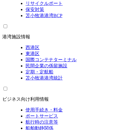
リサイクルポート
保安対策
苫小牧港港湾BCP
港湾施設情報
西港区
東港区
国際コンテナターミナル
民間企業の係留施設
定期・定航船
苫小牧港港湾統計
ビジネス向け利用情報
使用手続き・料金
ポートサービス
航行時の注意等
船舶動静関係