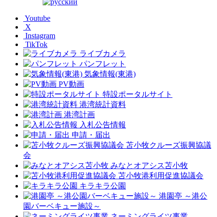
Youtube
X
Instagram
TikTok
ライブカメラ
パンフレット
気象情報(東港)
PV動画
特設ポータルサイト
港湾統計資料
港湾計画
入札公告情報
申請・届出
苫小牧クルーズ振興協議
会
みなとオアシス苫小牧
苫小牧港利用促進協議会
キラキラ公園
港園亭 ～港公
園バーベキュー施設～
ネーミングライツ事業