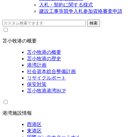
入札・契約に関する様式
建設工事等競争入札参加資格審査申請
苫小牧港の概要
苫小牧港の概要
苫小牧港の歴史
港湾計画
社会資本総合整備計画
リサイクルポート
保安対策
苫小牧港港湾BCP
港湾施設情報
西港区
東港区