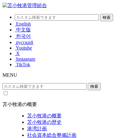
English
中文版
한국어
русский
Youtube
X
Instagram
TikTok
MENU
苫小牧港の概要
苫小牧港の概要
苫小牧港の歴史
港湾計画
社会資本総合整備計画