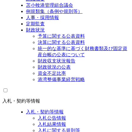
苫小牧港管理組合議会
例規類集（条例や規則等）
人事・採用情報
定期監査
財政状況
予算に関する公表資料
決算に関する公表資料
統一的な基準に基づく財務書類及び固定資
産台帳の公表について
財政収支状況報告
財政状況の公表
資金不足比率
港湾整備事業経営戦略
入札・契約等情報
入札・契約等情報
入札公告情報
入札結果情報
入札に関する規則等