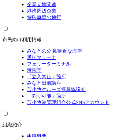
企業立地関連
港湾周辺企業
特殊車両の通行
市民向け利用情報
みなとの公園/身近な海岸
勇払マリーナ
フェリーターミナル
港園亭
「立入禁止」箇所
みなと出前講座
苫小牧クルーズ振興協議会
「釣り可能」箇所
苫小牧港管理組合公式SNSアカウント
組織紹介
組織概要