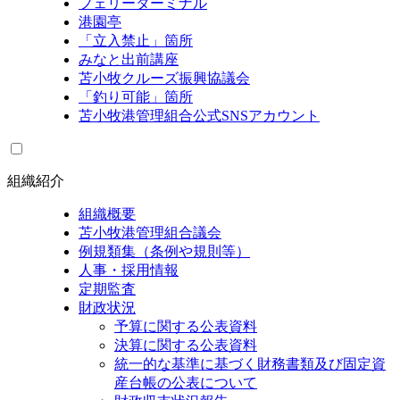
フェリーターミナル
港園亭
「立入禁止」箇所
みなと出前講座
苫小牧クルーズ振興協議会
「釣り可能」箇所
苫小牧港管理組合公式SNSアカウント
組織紹介
組織概要
苫小牧港管理組合議会
例規類集（条例や規則等）
人事・採用情報
定期監査
財政状況
予算に関する公表資料
決算に関する公表資料
統一的な基準に基づく財務書類及び固定資
産台帳の公表について