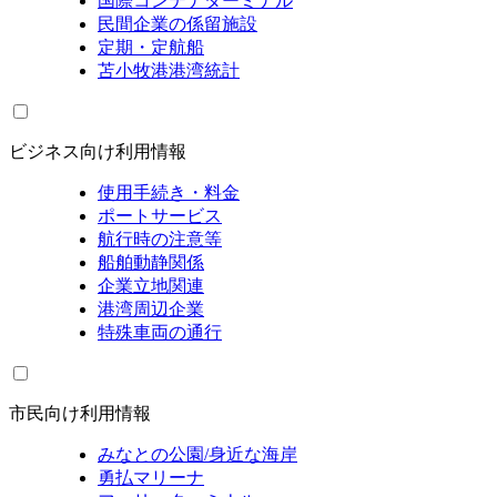
国際コンテナターミナル
民間企業の係留施設
定期・定航船
苫小牧港港湾統計
ビジネス向け利用情報
使用手続き・料金
ポートサービス
航行時の注意等
船舶動静関係
企業立地関連
港湾周辺企業
特殊車両の通行
市民向け利用情報
みなとの公園/身近な海岸
勇払マリーナ