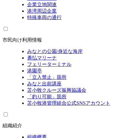
企業立地関連
港湾周辺企業
特殊車両の通行
市民向け利用情報
みなとの公園/身近な海岸
勇払マリーナ
フェリーターミナル
港園亭
「立入禁止」箇所
みなと出前講座
苫小牧クルーズ振興協議会
「釣り可能」箇所
苫小牧港管理組合公式SNSアカウント
組織紹介
組織概要