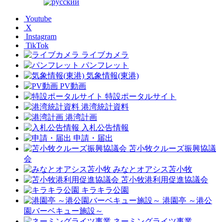
Youtube
X
Instagram
TikTok
ライブカメラ
パンフレット
気象情報(東港)
PV動画
特設ポータルサイト
港湾統計資料
港湾計画
入札公告情報
申請・届出
苫小牧クルーズ振興協議
会
みなとオアシス苫小牧
苫小牧港利用促進協議会
キラキラ公園
港園亭 ～港公
園バーベキュー施設～
ネーミングライツ事業