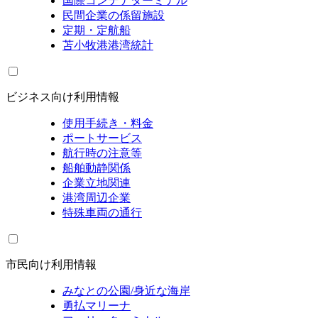
国際コンテナターミナル
民間企業の係留施設
定期・定航船
苫小牧港港湾統計
ビジネス向け利用情報
使用手続き・料金
ポートサービス
航行時の注意等
船舶動静関係
企業立地関連
港湾周辺企業
特殊車両の通行
市民向け利用情報
みなとの公園/身近な海岸
勇払マリーナ