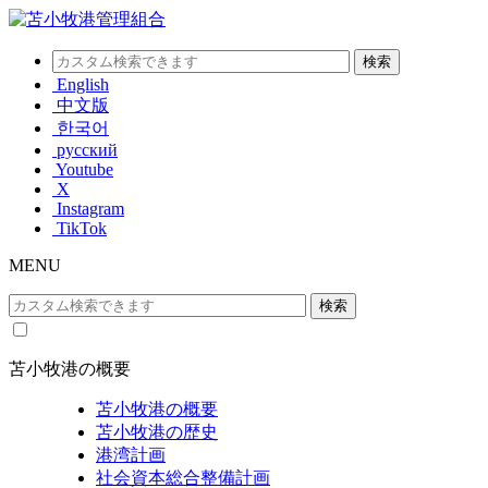
English
中文版
한국어
русский
Youtube
X
Instagram
TikTok
MENU
苫小牧港の概要
苫小牧港の概要
苫小牧港の歴史
港湾計画
社会資本総合整備計画