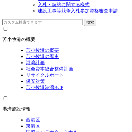
入札・契約に関する様式
建設工事等競争入札参加資格審査申請
苫小牧港の概要
苫小牧港の概要
苫小牧港の歴史
港湾計画
社会資本総合整備計画
リサイクルポート
保安対策
苫小牧港港湾BCP
港湾施設情報
西港区
東港区