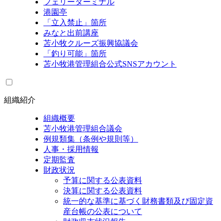
フェリーターミナル
港園亭
「立入禁止」箇所
みなと出前講座
苫小牧クルーズ振興協議会
「釣り可能」箇所
苫小牧港管理組合公式SNSアカウント
組織紹介
組織概要
苫小牧港管理組合議会
例規類集（条例や規則等）
人事・採用情報
定期監査
財政状況
予算に関する公表資料
決算に関する公表資料
統一的な基準に基づく財務書類及び固定資
産台帳の公表について