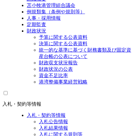
苫小牧港管理組合議会
例規類集（条例や規則等）
人事・採用情報
定期監査
財政状況
予算に関する公表資料
決算に関する公表資料
統一的な基準に基づく財務書類及び固定資
産台帳の公表について
財政収支状況報告
財政状況の公表
資金不足比率
港湾整備事業経営戦略
入札・契約等情報
入札・契約等情報
入札公告情報
入札結果情報
入札に関する規則等