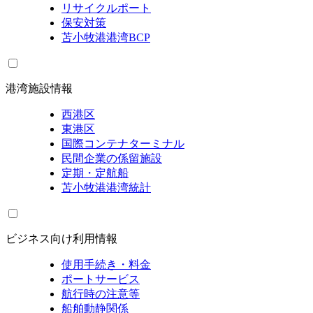
リサイクルポート
保安対策
苫小牧港港湾BCP
港湾施設情報
西港区
東港区
国際コンテナターミナル
民間企業の係留施設
定期・定航船
苫小牧港港湾統計
ビジネス向け利用情報
使用手続き・料金
ポートサービス
航行時の注意等
船舶動静関係