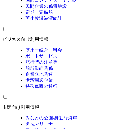
国際コンテナターミナル
民間企業の係留施設
定期・定航船
苫小牧港港湾統計
ビジネス向け利用情報
使用手続き・料金
ポートサービス
航行時の注意等
船舶動静関係
企業立地関連
港湾周辺企業
特殊車両の通行
市民向け利用情報
みなとの公園/身近な海岸
勇払マリーナ