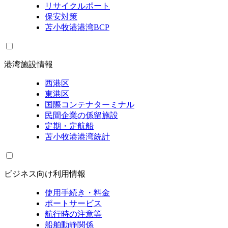
リサイクルポート
保安対策
苫小牧港港湾BCP
港湾施設情報
西港区
東港区
国際コンテナターミナル
民間企業の係留施設
定期・定航船
苫小牧港港湾統計
ビジネス向け利用情報
使用手続き・料金
ポートサービス
航行時の注意等
船舶動静関係