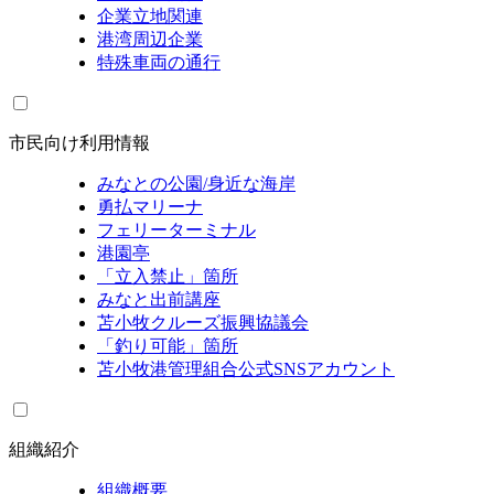
企業立地関連
港湾周辺企業
特殊車両の通行
市民向け利用情報
みなとの公園/身近な海岸
勇払マリーナ
フェリーターミナル
港園亭
「立入禁止」箇所
みなと出前講座
苫小牧クルーズ振興協議会
「釣り可能」箇所
苫小牧港管理組合公式SNSアカウント
組織紹介
組織概要