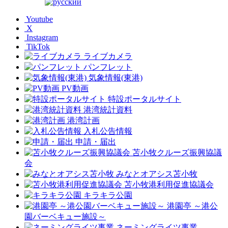
Youtube
X
Instagram
TikTok
ライブカメラ
パンフレット
気象情報(東港)
PV動画
特設ポータルサイト
港湾統計資料
港湾計画
入札公告情報
申請・届出
苫小牧クルーズ振興協議
会
みなとオアシス苫小牧
苫小牧港利用促進協議会
キラキラ公園
港園亭 ～港公
園バーベキュー施設～
ネーミングライツ事業