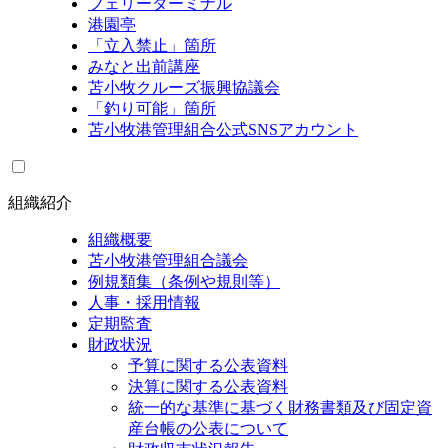
フェリーターミナル
港園亭
「立入禁止」箇所
みなと出前講座
苫小牧クルーズ振興協議会
「釣り可能」箇所
苫小牧港管理組合公式SNSアカウント
組織紹介
組織概要
苫小牧港管理組合議会
例規類集（条例や規則等）
人事・採用情報
定期監査
財政状況
予算に関する公表資料
決算に関する公表資料
統一的な基準に基づく財務書類及び固定資
産台帳の公表について