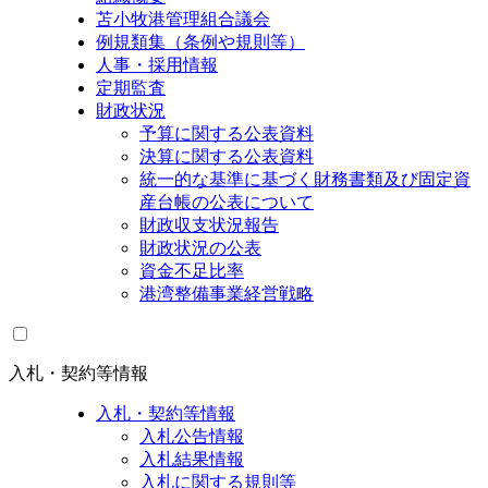
苫小牧港管理組合議会
例規類集（条例や規則等）
人事・採用情報
定期監査
財政状況
予算に関する公表資料
決算に関する公表資料
統一的な基準に基づく財務書類及び固定資
産台帳の公表について
財政収支状況報告
財政状況の公表
資金不足比率
港湾整備事業経営戦略
入札・契約等情報
入札・契約等情報
入札公告情報
入札結果情報
入札に関する規則等