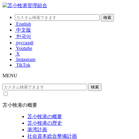
English
中文版
한국어
русский
Youtube
X
Instagram
TikTok
MENU
苫小牧港の概要
苫小牧港の概要
苫小牧港の歴史
港湾計画
社会資本総合整備計画