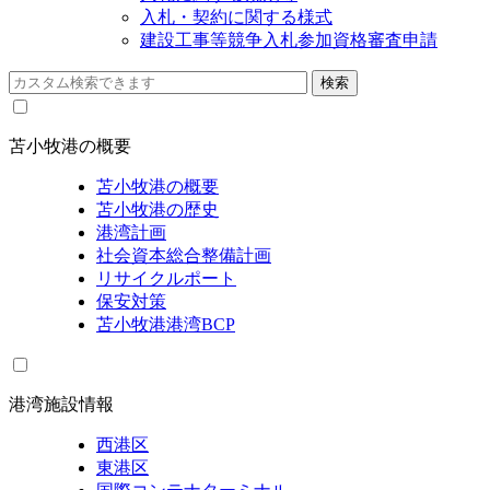
入札・契約に関する様式
建設工事等競争入札参加資格審査申請
苫小牧港の概要
苫小牧港の概要
苫小牧港の歴史
港湾計画
社会資本総合整備計画
リサイクルポート
保安対策
苫小牧港港湾BCP
港湾施設情報
西港区
東港区