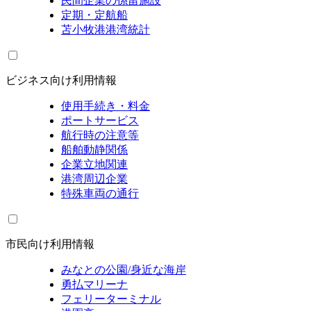
民間企業の係留施設
定期・定航船
苫小牧港港湾統計
ビジネス向け利用情報
使用手続き・料金
ポートサービス
航行時の注意等
船舶動静関係
企業立地関連
港湾周辺企業
特殊車両の通行
市民向け利用情報
みなとの公園/身近な海岸
勇払マリーナ
フェリーターミナル