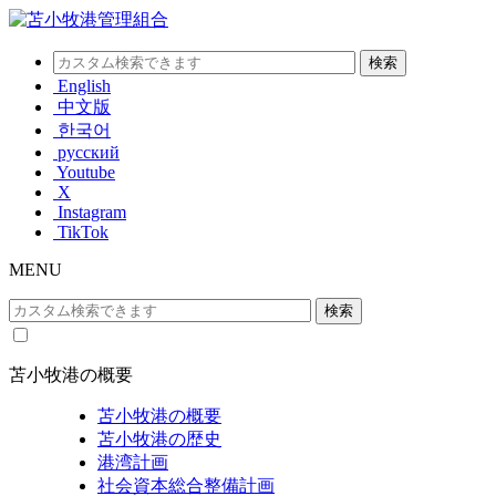
English
中文版
한국어
русский
Youtube
X
Instagram
TikTok
MENU
苫小牧港の概要
苫小牧港の概要
苫小牧港の歴史
港湾計画
社会資本総合整備計画