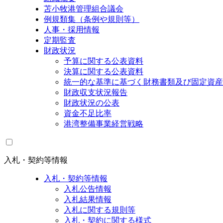
苫小牧港管理組合議会
例規類集（条例や規則等）
人事・採用情報
定期監査
財政状況
予算に関する公表資料
決算に関する公表資料
統一的な基準に基づく財務書類及び固定資産
財政収支状況報告
財政状況の公表
資金不足比率
港湾整備事業経営戦略
入札・契約等情報
入札・契約等情報
入札公告情報
入札結果情報
入札に関する規則等
入札・契約に関する様式