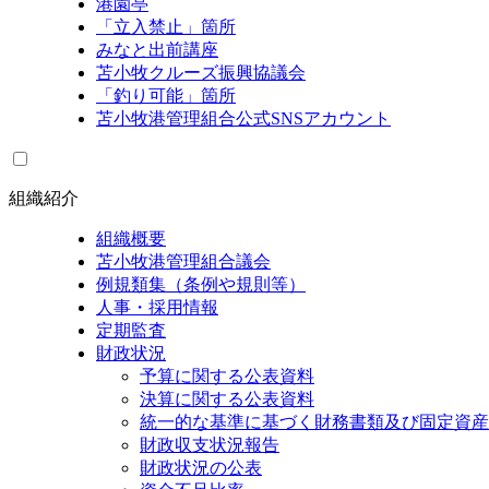
港園亭
「立入禁止」箇所
みなと出前講座
苫小牧クルーズ振興協議会
「釣り可能」箇所
苫小牧港管理組合公式SNSアカウント
組織紹介
組織概要
苫小牧港管理組合議会
例規類集（条例や規則等）
人事・採用情報
定期監査
財政状況
予算に関する公表資料
決算に関する公表資料
統一的な基準に基づく財務書類及び固定資産
財政収支状況報告
財政状況の公表