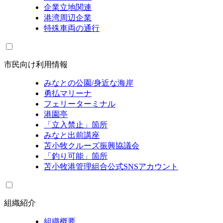
企業立地関連
港湾周辺企業
特殊車両の通行
市民向け利用情報
みなとの公園/身近な海岸
勇払マリーナ
フェリーターミナル
港園亭
「立入禁止」箇所
みなと出前講座
苫小牧クルーズ振興協議会
「釣り可能」箇所
苫小牧港管理組合公式SNSアカウント
組織紹介
組織概要