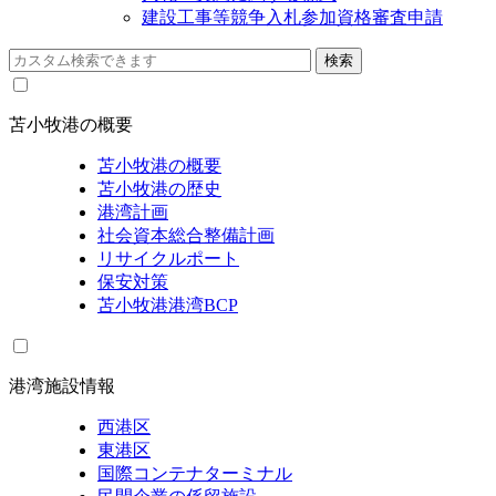
建設工事等競争入札参加資格審査申請
苫小牧港の概要
苫小牧港の概要
苫小牧港の歴史
港湾計画
社会資本総合整備計画
リサイクルポート
保安対策
苫小牧港港湾BCP
港湾施設情報
西港区
東港区
国際コンテナターミナル