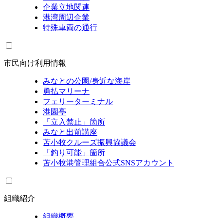
企業立地関連
港湾周辺企業
特殊車両の通行
市民向け利用情報
みなとの公園/身近な海岸
勇払マリーナ
フェリーターミナル
港園亭
「立入禁止」箇所
みなと出前講座
苫小牧クルーズ振興協議会
「釣り可能」箇所
苫小牧港管理組合公式SNSアカウント
組織紹介
組織概要