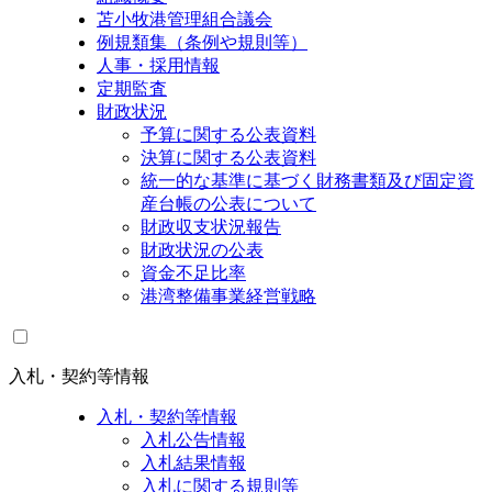
苫小牧港管理組合議会
例規類集（条例や規則等）
人事・採用情報
定期監査
財政状況
予算に関する公表資料
決算に関する公表資料
統一的な基準に基づく財務書類及び固定資
産台帳の公表について
財政収支状況報告
財政状況の公表
資金不足比率
港湾整備事業経営戦略
入札・契約等情報
入札・契約等情報
入札公告情報
入札結果情報
入札に関する規則等