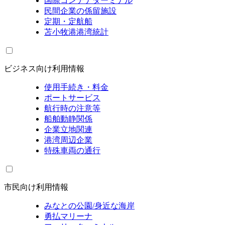
国際コンテナターミナル
民間企業の係留施設
定期・定航船
苫小牧港港湾統計
ビジネス向け利用情報
使用手続き・料金
ポートサービス
航行時の注意等
船舶動静関係
企業立地関連
港湾周辺企業
特殊車両の通行
市民向け利用情報
みなとの公園/身近な海岸
勇払マリーナ