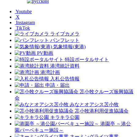
Youtube
X
Instagram
TikTok
ライブカメラ
パンフレット
気象情報(東港)
PV動画
特設ポータルサイト
港湾統計資料
港湾計画
入札公告情報
申請・届出
苫小牧クルーズ振興協議
会
みなとオアシス苫小牧
苫小牧港利用促進協議会
キラキラ公園
港園亭 ～港公
園バーベキュー施設～
ネーミングライツ事業