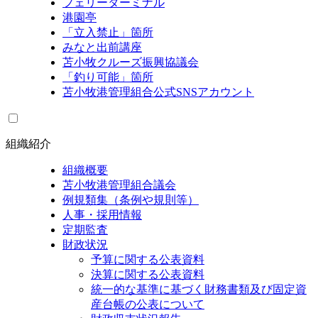
フェリーターミナル
港園亭
「立入禁止」箇所
みなと出前講座
苫小牧クルーズ振興協議会
「釣り可能」箇所
苫小牧港管理組合公式SNSアカウント
組織紹介
組織概要
苫小牧港管理組合議会
例規類集（条例や規則等）
人事・採用情報
定期監査
財政状況
予算に関する公表資料
決算に関する公表資料
統一的な基準に基づく財務書類及び固定資
産台帳の公表について