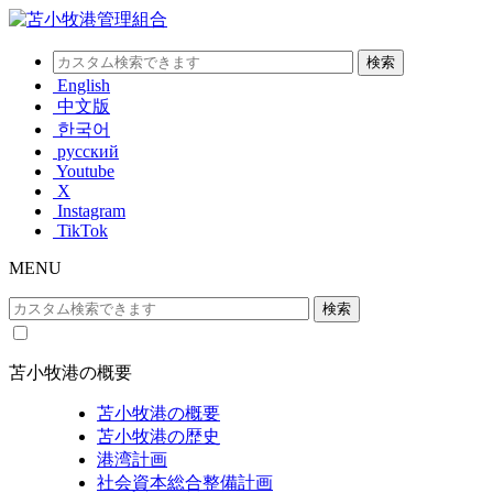
English
中文版
한국어
русский
Youtube
X
Instagram
TikTok
MENU
苫小牧港の概要
苫小牧港の概要
苫小牧港の歴史
港湾計画
社会資本総合整備計画