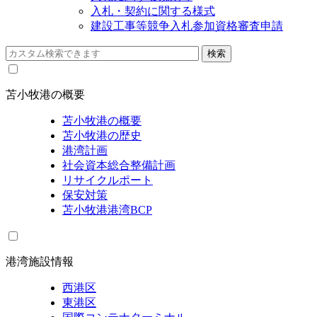
入札・契約に関する様式
建設工事等競争入札参加資格審査申請
苫小牧港の概要
苫小牧港の概要
苫小牧港の歴史
港湾計画
社会資本総合整備計画
リサイクルポート
保安対策
苫小牧港港湾BCP
港湾施設情報
西港区
東港区