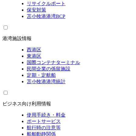
リサイクルポート
保安対策
苫小牧港港湾BCP
港湾施設情報
西港区
東港区
国際コンテナターミナル
民間企業の係留施設
定期・定航船
苫小牧港港湾統計
ビジネス向け利用情報
使用手続き・料金
ポートサービス
航行時の注意等
船舶動静関係