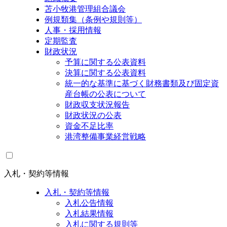
苫小牧港管理組合議会
例規類集（条例や規則等）
人事・採用情報
定期監査
財政状況
予算に関する公表資料
決算に関する公表資料
統一的な基準に基づく財務書類及び固定資
産台帳の公表について
財政収支状況報告
財政状況の公表
資金不足比率
港湾整備事業経営戦略
入札・契約等情報
入札・契約等情報
入札公告情報
入札結果情報
入札に関する規則等