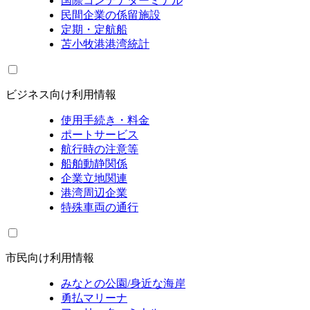
国際コンテナターミナル
民間企業の係留施設
定期・定航船
苫小牧港港湾統計
ビジネス向け利用情報
使用手続き・料金
ポートサービス
航行時の注意等
船舶動静関係
企業立地関連
港湾周辺企業
特殊車両の通行
市民向け利用情報
みなとの公園/身近な海岸
勇払マリーナ