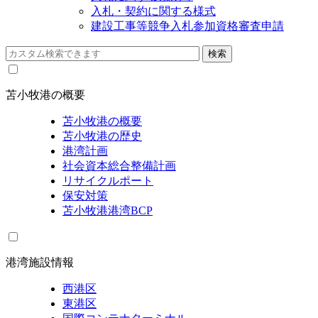
入札・契約に関する様式
建設工事等競争入札参加資格審査申請
苫小牧港の概要
苫小牧港の概要
苫小牧港の歴史
港湾計画
社会資本総合整備計画
リサイクルポート
保安対策
苫小牧港港湾BCP
港湾施設情報
西港区
東港区