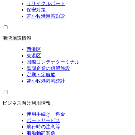
リサイクルポート
保安対策
苫小牧港港湾BCP
港湾施設情報
西港区
東港区
国際コンテナターミナル
民間企業の係留施設
定期・定航船
苫小牧港港湾統計
ビジネス向け利用情報
使用手続き・料金
ポートサービス
航行時の注意等
船舶動静関係