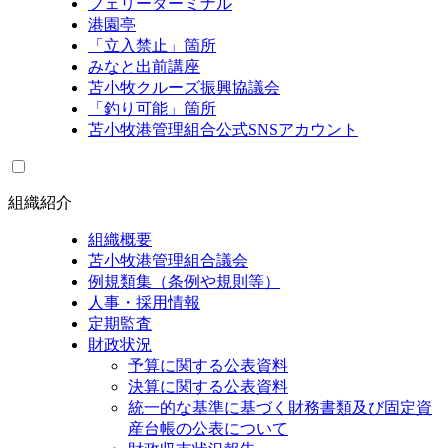
フェリーターミナル
港園亭
「立入禁止」箇所
みなと出前講座
苫小牧クルーズ振興協議会
「釣り可能」箇所
苫小牧港管理組合公式SNSアカウント
組織紹介
組織概要
苫小牧港管理組合議会
例規類集（条例や規則等）
人事・採用情報
定期監査
財政状況
予算に関する公表資料
決算に関する公表資料
統一的な基準に基づく財務書類及び固定資
産台帳の公表について