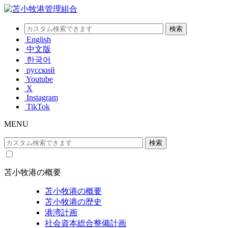
English
中文版
한국어
русский
Youtube
X
Instagram
TikTok
MENU
苫小牧港の概要
苫小牧港の概要
苫小牧港の歴史
港湾計画
社会資本総合整備計画