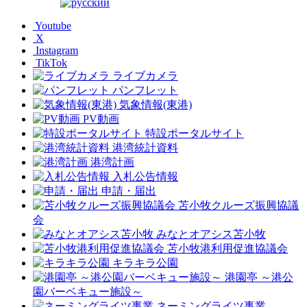
Youtube
X
Instagram
TikTok
ライブカメラ
パンフレット
気象情報(東港)
PV動画
特設ポータルサイト
港湾統計資料
港湾計画
入札公告情報
申請・届出
苫小牧クルーズ振興協議
会
みなとオアシス苫小牧
苫小牧港利用促進協議会
キラキラ公園
港園亭 ～港公
園バーベキュー施設～
ネーミングライツ事業