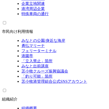
企業立地関連
港湾周辺企業
特殊車両の通行
市民向け利用情報
みなとの公園/身近な海岸
勇払マリーナ
フェリーターミナル
港園亭
「立入禁止」箇所
みなと出前講座
苫小牧クルーズ振興協議会
「釣り可能」箇所
苫小牧港管理組合公式SNSアカウント
組織紹介
組織概要