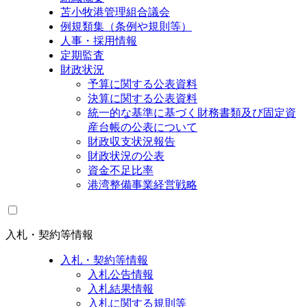
苫小牧港管理組合議会
例規類集（条例や規則等）
人事・採用情報
定期監査
財政状況
予算に関する公表資料
決算に関する公表資料
統一的な基準に基づく財務書類及び固定資
産台帳の公表について
財政収支状況報告
財政状況の公表
資金不足比率
港湾整備事業経営戦略
入札・契約等情報
入札・契約等情報
入札公告情報
入札結果情報
入札に関する規則等