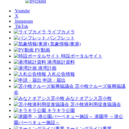
Youtube
X
Instagram
TikTok
ライブカメラ
パンフレット
気象情報(東港)
PV動画
特設ポータルサイト
港湾統計資料
港湾計画
入札公告情報
申請・届出
苫小牧クルーズ振興協議
会
みなとオアシス苫小牧
苫小牧港利用促進協議会
キラキラ公園
港園亭 ～港公
園バーベキュー施設～
ネーミングライツ事業