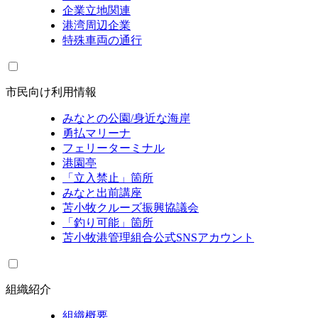
企業立地関連
港湾周辺企業
特殊車両の通行
市民向け利用情報
みなとの公園/身近な海岸
勇払マリーナ
フェリーターミナル
港園亭
「立入禁止」箇所
みなと出前講座
苫小牧クルーズ振興協議会
「釣り可能」箇所
苫小牧港管理組合公式SNSアカウント
組織紹介
組織概要