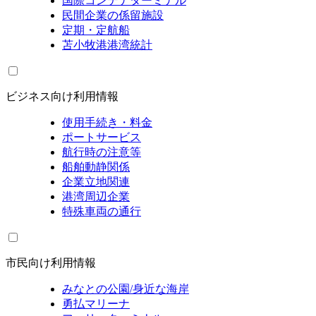
国際コンテナターミナル
民間企業の係留施設
定期・定航船
苫小牧港港湾統計
ビジネス向け利用情報
使用手続き・料金
ポートサービス
航行時の注意等
船舶動静関係
企業立地関連
港湾周辺企業
特殊車両の通行
市民向け利用情報
みなとの公園/身近な海岸
勇払マリーナ