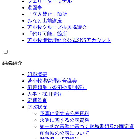
フェリーターミナル
港園亭
「立入禁止」箇所
みなと出前講座
苫小牧クルーズ振興協議会
「釣り可能」箇所
苫小牧港管理組合公式SNSアカウント
組織紹介
組織概要
苫小牧港管理組合議会
例規類集（条例や規則等）
人事・採用情報
定期監査
財政状況
予算に関する公表資料
決算に関する公表資料
統一的な基準に基づく財務書類及び固定資
産台帳の公表について