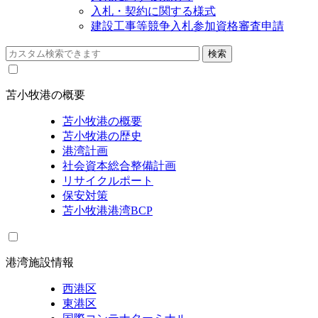
入札・契約に関する様式
建設工事等競争入札参加資格審査申請
苫小牧港の概要
苫小牧港の概要
苫小牧港の歴史
港湾計画
社会資本総合整備計画
リサイクルポート
保安対策
苫小牧港港湾BCP
港湾施設情報
西港区
東港区