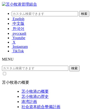
English
中文版
한국어
русский
Youtube
X
Instagram
TikTok
MENU
苫小牧港の概要
苫小牧港の概要
苫小牧港の歴史
港湾計画
社会資本総合整備計画