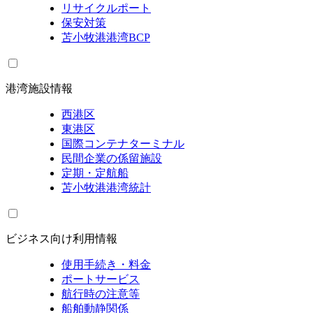
リサイクルポート
保安対策
苫小牧港港湾BCP
港湾施設情報
西港区
東港区
国際コンテナターミナル
民間企業の係留施設
定期・定航船
苫小牧港港湾統計
ビジネス向け利用情報
使用手続き・料金
ポートサービス
航行時の注意等
船舶動静関係