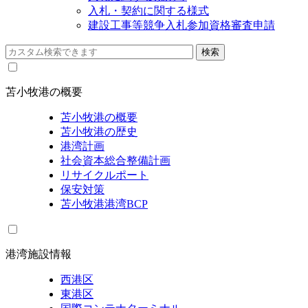
入札・契約に関する様式
建設工事等競争入札参加資格審査申請
苫小牧港の概要
苫小牧港の概要
苫小牧港の歴史
港湾計画
社会資本総合整備計画
リサイクルポート
保安対策
苫小牧港港湾BCP
港湾施設情報
西港区
東港区