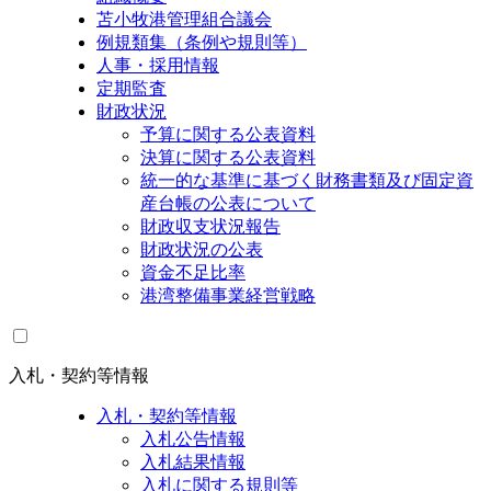
苫小牧港管理組合議会
例規類集（条例や規則等）
人事・採用情報
定期監査
財政状況
予算に関する公表資料
決算に関する公表資料
統一的な基準に基づく財務書類及び固定資
産台帳の公表について
財政収支状況報告
財政状況の公表
資金不足比率
港湾整備事業経営戦略
入札・契約等情報
入札・契約等情報
入札公告情報
入札結果情報
入札に関する規則等