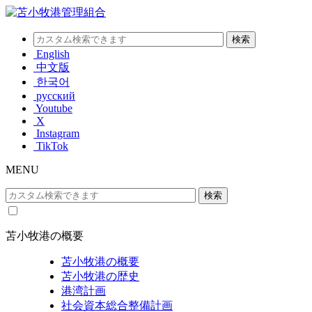
English
中文版
한국어
русский
Youtube
X
Instagram
TikTok
MENU
苫小牧港の概要
苫小牧港の概要
苫小牧港の歴史
港湾計画
社会資本総合整備計画