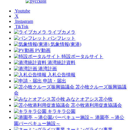
Youtube
X
Instagram
TikTok
ライブカメラ
パンフレット
気象情報(東港)
PV動画
特設ポータルサイト
港湾統計資料
港湾計画
入札公告情報
申請・届出
苫小牧クルーズ振興協議
会
みなとオアシス苫小牧
苫小牧港利用促進協議会
キラキラ公園
港園亭 ～港公
園バーベキュー施設～
ネーミングライツ事業