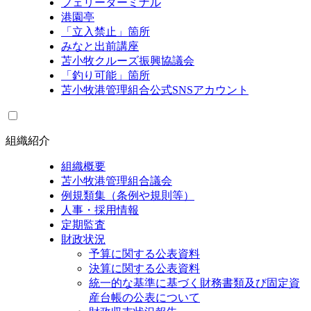
フェリーターミナル
港園亭
「立入禁止」箇所
みなと出前講座
苫小牧クルーズ振興協議会
「釣り可能」箇所
苫小牧港管理組合公式SNSアカウント
組織紹介
組織概要
苫小牧港管理組合議会
例規類集（条例や規則等）
人事・採用情報
定期監査
財政状況
予算に関する公表資料
決算に関する公表資料
統一的な基準に基づく財務書類及び固定資
産台帳の公表について