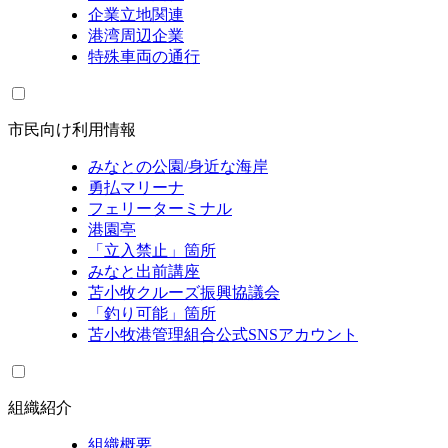
企業立地関連
港湾周辺企業
特殊車両の通行
市民向け利用情報
みなとの公園/身近な海岸
勇払マリーナ
フェリーターミナル
港園亭
「立入禁止」箇所
みなと出前講座
苫小牧クルーズ振興協議会
「釣り可能」箇所
苫小牧港管理組合公式SNSアカウント
組織紹介
組織概要