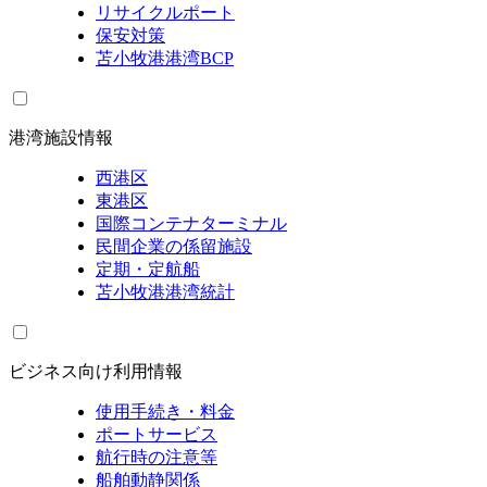
リサイクルポート
保安対策
苫小牧港港湾BCP
港湾施設情報
西港区
東港区
国際コンテナターミナル
民間企業の係留施設
定期・定航船
苫小牧港港湾統計
ビジネス向け利用情報
使用手続き・料金
ポートサービス
航行時の注意等
船舶動静関係