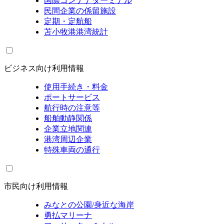
国際コンテナターミナル
民間企業の係留施設
定期・定航船
苫小牧港港湾統計
ビジネス向け利用情報
使用手続き・料金
ポートサービス
航行時の注意等
船舶動静関係
企業立地関連
港湾周辺企業
特殊車両の通行
市民向け利用情報
みなとの公園/身近な海岸
勇払マリーナ