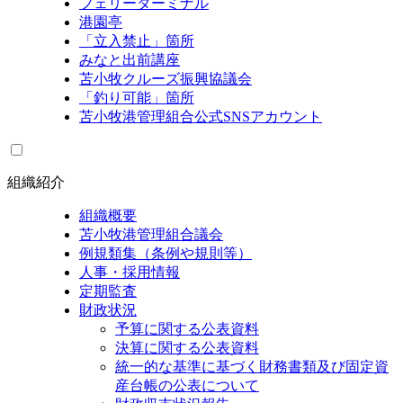
フェリーターミナル
港園亭
「立入禁止」箇所
みなと出前講座
苫小牧クルーズ振興協議会
「釣り可能」箇所
苫小牧港管理組合公式SNSアカウント
組織紹介
組織概要
苫小牧港管理組合議会
例規類集（条例や規則等）
人事・採用情報
定期監査
財政状況
予算に関する公表資料
決算に関する公表資料
統一的な基準に基づく財務書類及び固定資
産台帳の公表について