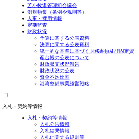
苫小牧港管理組合議会
例規類集（条例や規則等）
人事・採用情報
定期監査
財政状況
予算に関する公表資料
決算に関する公表資料
統一的な基準に基づく財務書類及び固定資
産台帳の公表について
財政収支状況報告
財政状況の公表
資金不足比率
港湾整備事業経営戦略
入札・契約等情報
入札・契約等情報
入札公告情報
入札結果情報
入札に関する規則等