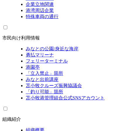
企業立地関連
港湾周辺企業
特殊車両の通行
市民向け利用情報
みなとの公園/身近な海岸
勇払マリーナ
フェリーターミナル
港園亭
「立入禁止」箇所
みなと出前講座
苫小牧クルーズ振興協議会
「釣り可能」箇所
苫小牧港管理組合公式SNSアカウント
組織紹介
組織概要