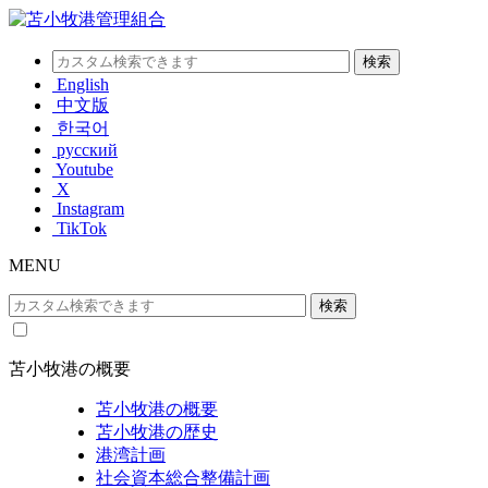
English
中文版
한국어
русский
Youtube
X
Instagram
TikTok
MENU
苫小牧港の概要
苫小牧港の概要
苫小牧港の歴史
港湾計画
社会資本総合整備計画