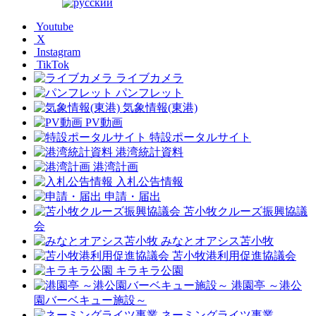
Youtube
X
Instagram
TikTok
ライブカメラ
パンフレット
気象情報(東港)
PV動画
特設ポータルサイト
港湾統計資料
港湾計画
入札公告情報
申請・届出
苫小牧クルーズ振興協議
会
みなとオアシス苫小牧
苫小牧港利用促進協議会
キラキラ公園
港園亭 ～港公
園バーベキュー施設～
ネーミングライツ事業