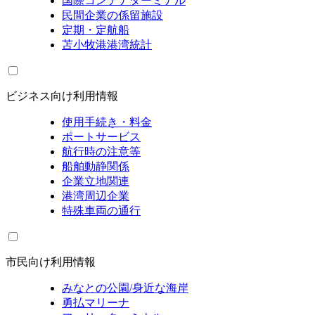
国際コンテナターミナル
民間企業の係留施設
定期・定航船
苫小牧港港湾統計
ビジネス向け利用情報
使用手続き・料金
ポートサービス
航行時の注意等
船舶動静関係
企業立地関連
港湾周辺企業
特殊車両の通行
市民向け利用情報
みなとの公園/身近な海岸
勇払マリーナ