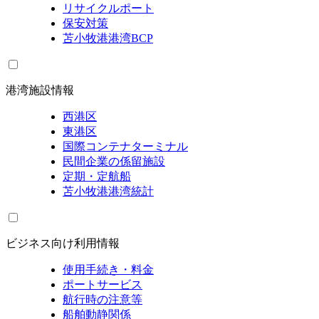
リサイクルポート
保安対策
苫小牧港港湾BCP
港湾施設情報
西港区
東港区
国際コンテナターミナル
民間企業の係留施設
定期・定航船
苫小牧港港湾統計
ビジネス向け利用情報
使用手続き・料金
ポートサービス
航行時の注意等
船舶動静関係