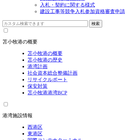
入札・契約に関する様式
建設工事等競争入札参加資格審査申請
苫小牧港の概要
苫小牧港の概要
苫小牧港の歴史
港湾計画
社会資本総合整備計画
リサイクルポート
保安対策
苫小牧港港湾BCP
港湾施設情報
西港区
東港区