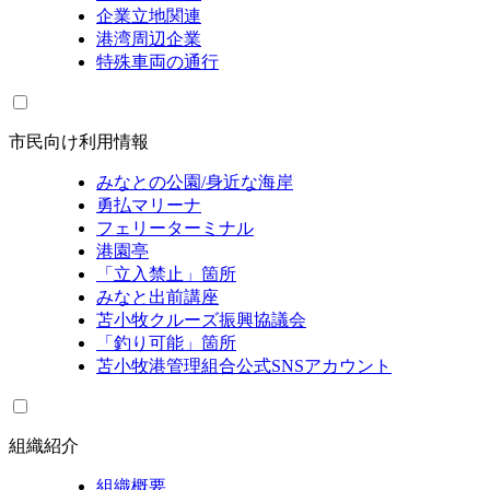
企業立地関連
港湾周辺企業
特殊車両の通行
市民向け利用情報
みなとの公園/身近な海岸
勇払マリーナ
フェリーターミナル
港園亭
「立入禁止」箇所
みなと出前講座
苫小牧クルーズ振興協議会
「釣り可能」箇所
苫小牧港管理組合公式SNSアカウント
組織紹介
組織概要