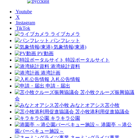
Youtube
X
Instagram
TikTok
ライブカメラ
パンフレット
気象情報(東港)
PV動画
特設ポータルサイト
港湾統計資料
港湾計画
入札公告情報
申請・届出
苫小牧クルーズ振興協議
会
みなとオアシス苫小牧
苫小牧港利用促進協議会
キラキラ公園
港園亭 ～港公
園バーベキュー施設～
ネーミングライツ事業