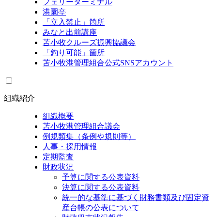
フェリーターミナル
港園亭
「立入禁止」箇所
みなと出前講座
苫小牧クルーズ振興協議会
「釣り可能」箇所
苫小牧港管理組合公式SNSアカウント
組織紹介
組織概要
苫小牧港管理組合議会
例規類集（条例や規則等）
人事・採用情報
定期監査
財政状況
予算に関する公表資料
決算に関する公表資料
統一的な基準に基づく財務書類及び固定資
産台帳の公表について