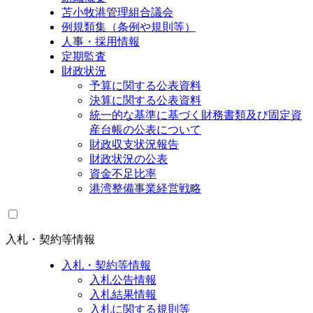
苫小牧港管理組合議会
例規類集（条例や規則等）
人事・採用情報
定期監査
財政状況
予算に関する公表資料
決算に関する公表資料
統一的な基準に基づく財務書類及び固定資
産台帳の公表について
財政収支状況報告
財政状況の公表
資金不足比率
港湾整備事業経営戦略
入札・契約等情報
入札・契約等情報
入札公告情報
入札結果情報
入札に関する規則等