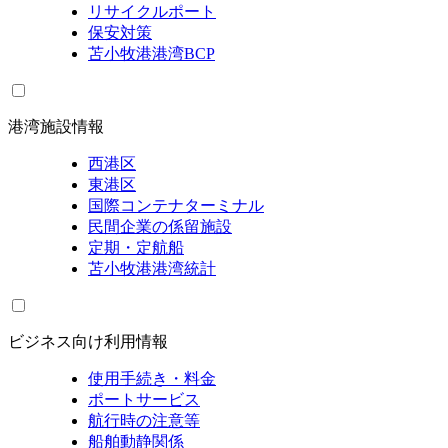
リサイクルポート
保安対策
苫小牧港港湾BCP
港湾施設情報
西港区
東港区
国際コンテナターミナル
民間企業の係留施設
定期・定航船
苫小牧港港湾統計
ビジネス向け利用情報
使用手続き・料金
ポートサービス
航行時の注意等
船舶動静関係