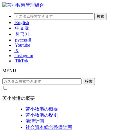
English
中文版
한국어
русский
Youtube
X
Instagram
TikTok
MENU
苫小牧港の概要
苫小牧港の概要
苫小牧港の歴史
港湾計画
社会資本総合整備計画