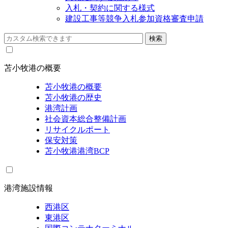
入札・契約に関する様式
建設工事等競争入札参加資格審査申請
苫小牧港の概要
苫小牧港の概要
苫小牧港の歴史
港湾計画
社会資本総合整備計画
リサイクルポート
保安対策
苫小牧港港湾BCP
港湾施設情報
西港区
東港区