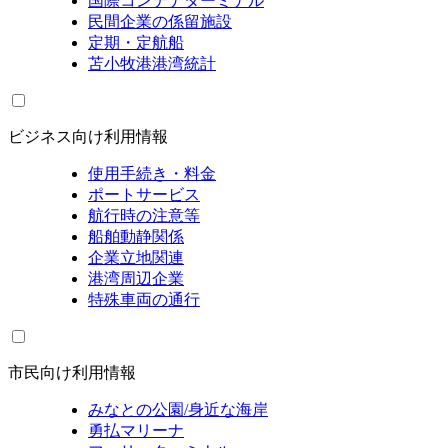
国際コンテナターミナル
民間企業の係留施設
定期・定航船
苫小牧港港湾統計
ビジネス向け利用情報
使用手続き・料金
ポートサービス
航行時の注意等
船舶動静関係
企業立地関連
港湾周辺企業
特殊車両の通行
市民向け利用情報
みなとの公園/身近な海岸
勇払マリーナ