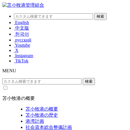
English
中文版
한국어
русский
Youtube
X
Instagram
TikTok
MENU
苫小牧港の概要
苫小牧港の概要
苫小牧港の歴史
港湾計画
社会資本総合整備計画