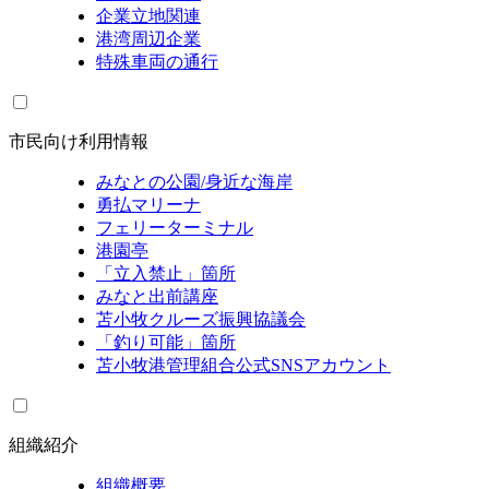
企業立地関連
港湾周辺企業
特殊車両の通行
市民向け利用情報
みなとの公園/身近な海岸
勇払マリーナ
フェリーターミナル
港園亭
「立入禁止」箇所
みなと出前講座
苫小牧クルーズ振興協議会
「釣り可能」箇所
苫小牧港管理組合公式SNSアカウント
組織紹介
組織概要