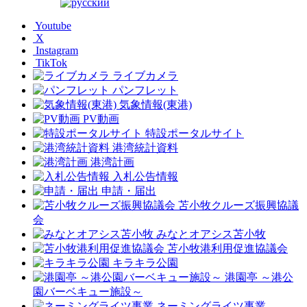
Youtube
X
Instagram
TikTok
ライブカメラ
パンフレット
気象情報(東港)
PV動画
特設ポータルサイト
港湾統計資料
港湾計画
入札公告情報
申請・届出
苫小牧クルーズ振興協議
会
みなとオアシス苫小牧
苫小牧港利用促進協議会
キラキラ公園
港園亭 ～港公
園バーベキュー施設～
ネーミングライツ事業