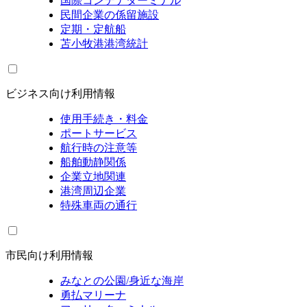
国際コンテナターミナル
民間企業の係留施設
定期・定航船
苫小牧港港湾統計
ビジネス向け利用情報
使用手続き・料金
ポートサービス
航行時の注意等
船舶動静関係
企業立地関連
港湾周辺企業
特殊車両の通行
市民向け利用情報
みなとの公園/身近な海岸
勇払マリーナ