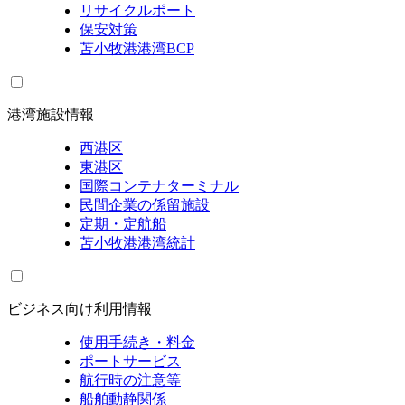
リサイクルポート
保安対策
苫小牧港港湾BCP
港湾施設情報
西港区
東港区
国際コンテナターミナル
民間企業の係留施設
定期・定航船
苫小牧港港湾統計
ビジネス向け利用情報
使用手続き・料金
ポートサービス
航行時の注意等
船舶動静関係