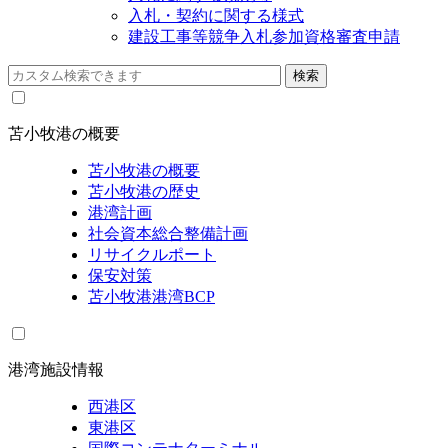
入札・契約に関する様式
建設工事等競争入札参加資格審査申請
苫小牧港の概要
苫小牧港の概要
苫小牧港の歴史
港湾計画
社会資本総合整備計画
リサイクルポート
保安対策
苫小牧港港湾BCP
港湾施設情報
西港区
東港区