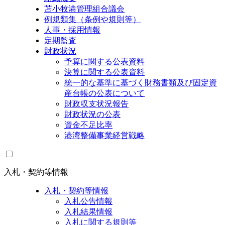
苫小牧港管理組合議会
例規類集（条例や規則等）
人事・採用情報
定期監査
財政状況
予算に関する公表資料
決算に関する公表資料
統一的な基準に基づく財務書類及び固定資
産台帳の公表について
財政収支状況報告
財政状況の公表
資金不足比率
港湾整備事業経営戦略
入札・契約等情報
入札・契約等情報
入札公告情報
入札結果情報
入札に関する規則等