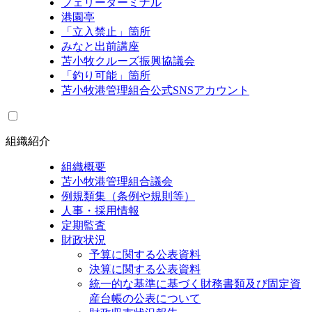
フェリーターミナル
港園亭
「立入禁止」箇所
みなと出前講座
苫小牧クルーズ振興協議会
「釣り可能」箇所
苫小牧港管理組合公式SNSアカウント
組織紹介
組織概要
苫小牧港管理組合議会
例規類集（条例や規則等）
人事・採用情報
定期監査
財政状況
予算に関する公表資料
決算に関する公表資料
統一的な基準に基づく財務書類及び固定資
産台帳の公表について