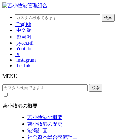
English
中文版
한국어
русский
Youtube
X
Instagram
TikTok
MENU
苫小牧港の概要
苫小牧港の概要
苫小牧港の歴史
港湾計画
社会資本総合整備計画