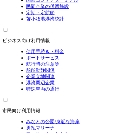
国際コンテナターミナル
民間企業の係留施設
定期・定航船
苫小牧港港湾統計
ビジネス向け利用情報
使用手続き・料金
ポートサービス
航行時の注意等
船舶動静関係
企業立地関連
港湾周辺企業
特殊車両の通行
市民向け利用情報
みなとの公園/身近な海岸
勇払マリーナ