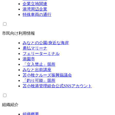
企業立地関連
港湾周辺企業
特殊車両の通行
市民向け利用情報
みなとの公園/身近な海岸
勇払マリーナ
フェリーターミナル
港園亭
「立入禁止」箇所
みなと出前講座
苫小牧クルーズ振興協議会
「釣り可能」箇所
苫小牧港管理組合公式SNSアカウント
組織紹介
組織概要