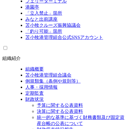
フェリーターミナル
港園亭
「立入禁止」箇所
みなと出前講座
苫小牧クルーズ振興協議会
「釣り可能」箇所
苫小牧港管理組合公式SNSアカウント
組織紹介
組織概要
苫小牧港管理組合議会
例規類集（条例や規則等）
人事・採用情報
定期監査
財政状況
予算に関する公表資料
決算に関する公表資料
統一的な基準に基づく財務書類及び固定資
産台帳の公表について