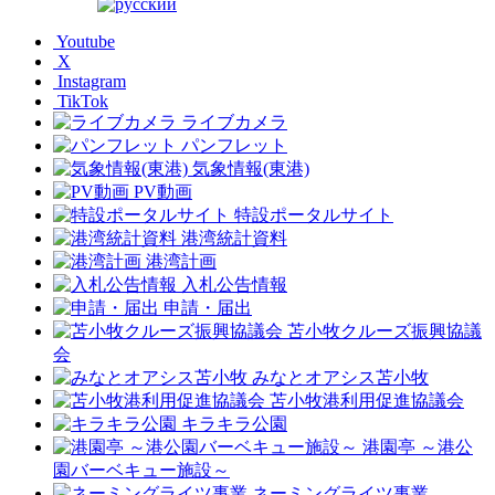
Youtube
X
Instagram
TikTok
ライブカメラ
パンフレット
気象情報(東港)
PV動画
特設ポータルサイト
港湾統計資料
港湾計画
入札公告情報
申請・届出
苫小牧クルーズ振興協議
会
みなとオアシス苫小牧
苫小牧港利用促進協議会
キラキラ公園
港園亭 ～港公
園バーベキュー施設～
ネーミングライツ事業