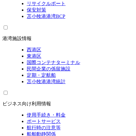
リサイクルポート
保安対策
苫小牧港港湾BCP
港湾施設情報
西港区
東港区
国際コンテナターミナル
民間企業の係留施設
定期・定航船
苫小牧港港湾統計
ビジネス向け利用情報
使用手続き・料金
ポートサービス
航行時の注意等
船舶動静関係