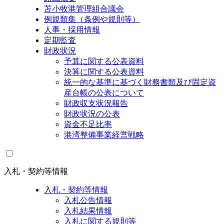
苫小牧港管理組合議会
例規類集（条例や規則等）
人事・採用情報
定期監査
財政状況
予算に関する公表資料
決算に関する公表資料
統一的な基準に基づく財務書類及び固定資
産台帳の公表について
財政収支状況報告
財政状況の公表
資金不足比率
港湾整備事業経営戦略
入札・契約等情報
入札・契約等情報
入札公告情報
入札結果情報
入札に関する規則等