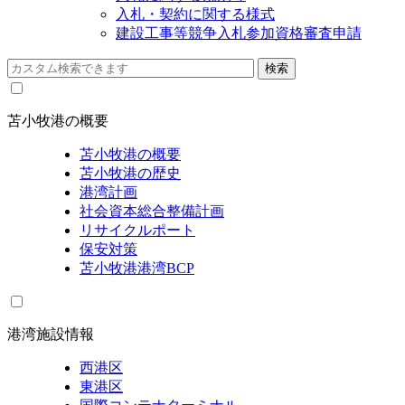
入札・契約に関する様式
建設工事等競争入札参加資格審査申請
苫小牧港の概要
苫小牧港の概要
苫小牧港の歴史
港湾計画
社会資本総合整備計画
リサイクルポート
保安対策
苫小牧港港湾BCP
港湾施設情報
西港区
東港区