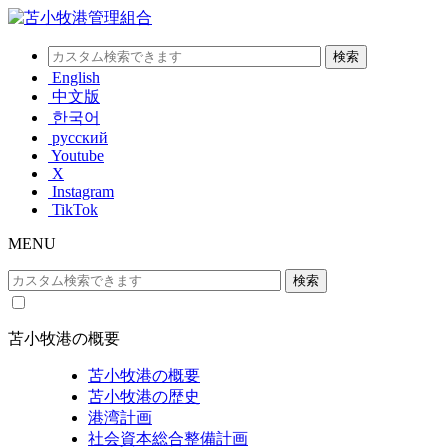
English
中文版
한국어
русский
Youtube
X
Instagram
TikTok
MENU
苫小牧港の概要
苫小牧港の概要
苫小牧港の歴史
港湾計画
社会資本総合整備計画