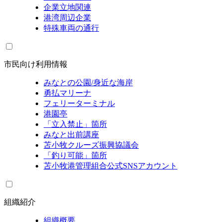
企業立地関連
港湾周辺企業
特殊車両の通行
市民向け利用情報
みなとの公園/身近な海岸
勇払マリーナ
フェリーターミナル
港園亭
「立入禁止」箇所
みなと出前講座
苫小牧クルーズ振興協議会
「釣り可能」箇所
苫小牧港管理組合公式SNSアカウント
組織紹介
組織概要