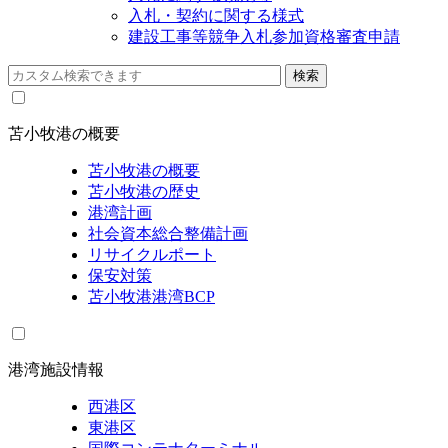
入札・契約に関する様式
建設工事等競争入札参加資格審査申請
苫小牧港の概要
苫小牧港の概要
苫小牧港の歴史
港湾計画
社会資本総合整備計画
リサイクルポート
保安対策
苫小牧港港湾BCP
港湾施設情報
西港区
東港区