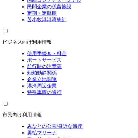
国際コンテナターミナル
民間企業の係留施設
定期・定航船
苫小牧港港湾統計
ビジネス向け利用情報
使用手続き・料金
ポートサービス
航行時の注意等
船舶動静関係
企業立地関連
港湾周辺企業
特殊車両の通行
市民向け利用情報
みなとの公園/身近な海岸
勇払マリーナ