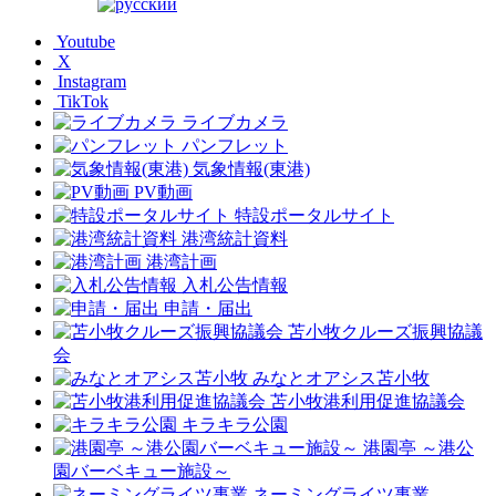
Youtube
X
Instagram
TikTok
ライブカメラ
パンフレット
気象情報(東港)
PV動画
特設ポータルサイト
港湾統計資料
港湾計画
入札公告情報
申請・届出
苫小牧クルーズ振興協議
会
みなとオアシス苫小牧
苫小牧港利用促進協議会
キラキラ公園
港園亭 ～港公
園バーベキュー施設～
ネーミングライツ事業