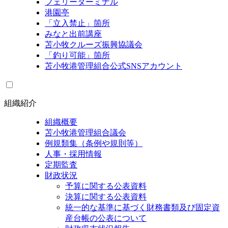
フェリーターミナル
港園亭
「立入禁止」箇所
みなと出前講座
苫小牧クルーズ振興協議会
「釣り可能」箇所
苫小牧港管理組合公式SNSアカウント
組織紹介
組織概要
苫小牧港管理組合議会
例規類集（条例や規則等）
人事・採用情報
定期監査
財政状況
予算に関する公表資料
決算に関する公表資料
統一的な基準に基づく財務書類及び固定資
産台帳の公表について