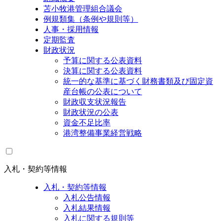
苫小牧港管理組合議会
例規類集（条例や規則等）
人事・採用情報
定期監査
財政状況
予算に関する公表資料
決算に関する公表資料
統一的な基準に基づく財務書類及び固定資
産台帳の公表について
財政収支状況報告
財政状況の公表
資金不足比率
港湾整備事業経営戦略
入札・契約等情報
入札・契約等情報
入札公告情報
入札結果情報
入札に関する規則等