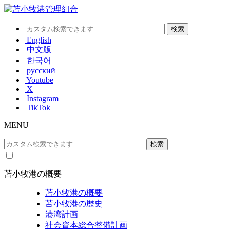
English
中文版
한국어
русский
Youtube
X
Instagram
TikTok
MENU
苫小牧港の概要
苫小牧港の概要
苫小牧港の歴史
港湾計画
社会資本総合整備計画