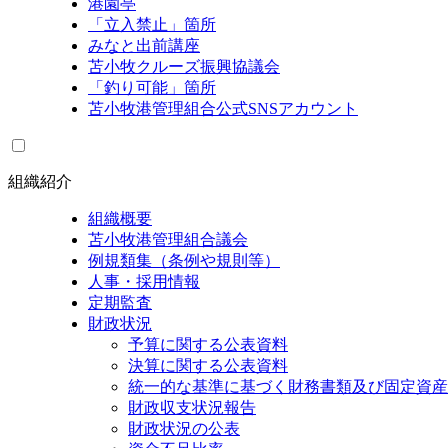
港園亭
「立入禁止」箇所
みなと出前講座
苫小牧クルーズ振興協議会
「釣り可能」箇所
苫小牧港管理組合公式SNSアカウント
組織紹介
組織概要
苫小牧港管理組合議会
例規類集（条例や規則等）
人事・採用情報
定期監査
財政状況
予算に関する公表資料
決算に関する公表資料
統一的な基準に基づく財務書類及び固定資産
財政収支状況報告
財政状況の公表