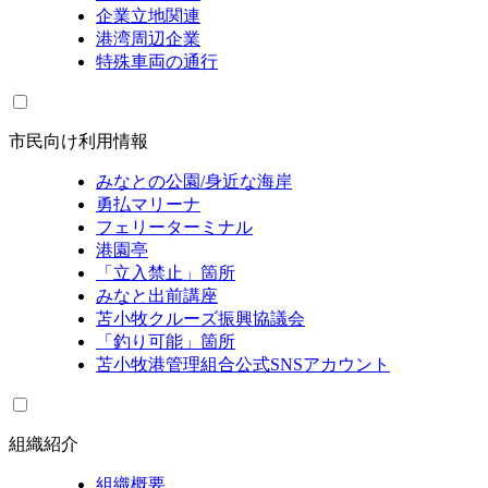
企業立地関連
港湾周辺企業
特殊車両の通行
市民向け利用情報
みなとの公園/身近な海岸
勇払マリーナ
フェリーターミナル
港園亭
「立入禁止」箇所
みなと出前講座
苫小牧クルーズ振興協議会
「釣り可能」箇所
苫小牧港管理組合公式SNSアカウント
組織紹介
組織概要