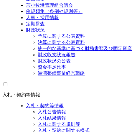
苫小牧港管理組合議会
例規類集（条例や規則等）
人事・採用情報
定期監査
財政状況
予算に関する公表資料
決算に関する公表資料
統一的な基準に基づく財務書類及び固定資産
財政収支状況報告
財政状況の公表
資金不足比率
港湾整備事業経営戦略
入札・契約等情報
入札・契約等情報
入札公告情報
入札結果情報
入札に関する規則等
入札・契約に関する様式