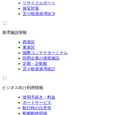
リサイクルポート
保安対策
苫小牧港港湾BCP
港湾施設情報
西港区
東港区
国際コンテナターミナル
民間企業の係留施設
定期・定航船
苫小牧港港湾統計
ビジネス向け利用情報
使用手続き・料金
ポートサービス
航行時の注意等
船舶動静関係