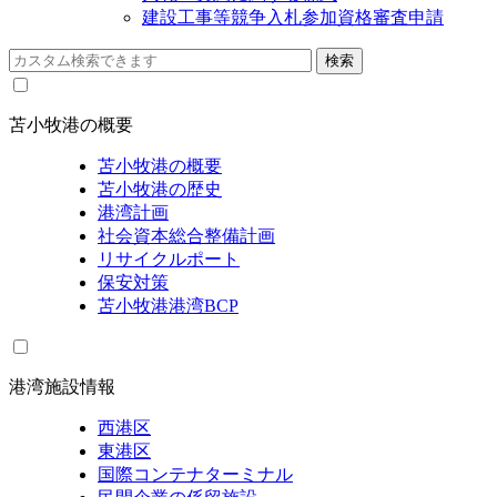
建設工事等競争入札参加資格審査申請
苫小牧港の概要
苫小牧港の概要
苫小牧港の歴史
港湾計画
社会資本総合整備計画
リサイクルポート
保安対策
苫小牧港港湾BCP
港湾施設情報
西港区
東港区
国際コンテナターミナル