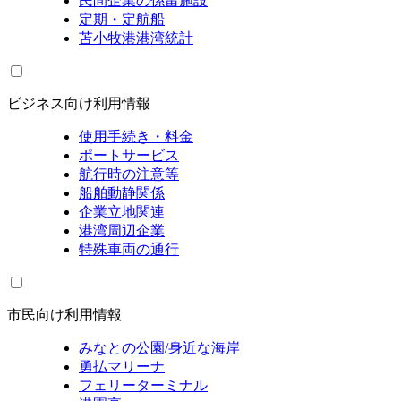
民間企業の係留施設
定期・定航船
苫小牧港港湾統計
ビジネス向け利用情報
使用手続き・料金
ポートサービス
航行時の注意等
船舶動静関係
企業立地関連
港湾周辺企業
特殊車両の通行
市民向け利用情報
みなとの公園/身近な海岸
勇払マリーナ
フェリーターミナル