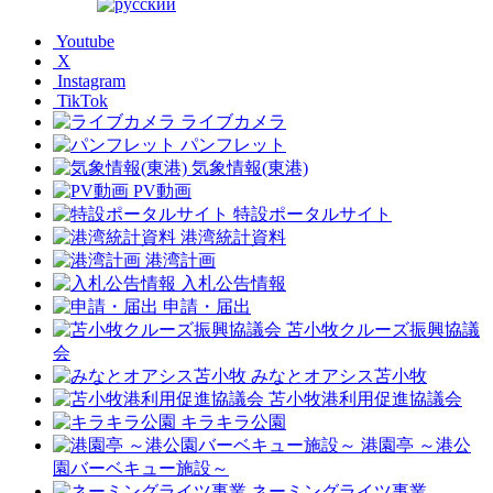
Youtube
X
Instagram
TikTok
ライブカメラ
パンフレット
気象情報(東港)
PV動画
特設ポータルサイト
港湾統計資料
港湾計画
入札公告情報
申請・届出
苫小牧クルーズ振興協議
会
みなとオアシス苫小牧
苫小牧港利用促進協議会
キラキラ公園
港園亭 ～港公
園バーベキュー施設～
ネーミングライツ事業