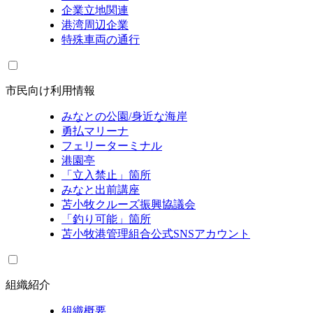
企業立地関連
港湾周辺企業
特殊車両の通行
市民向け利用情報
みなとの公園/身近な海岸
勇払マリーナ
フェリーターミナル
港園亭
「立入禁止」箇所
みなと出前講座
苫小牧クルーズ振興協議会
「釣り可能」箇所
苫小牧港管理組合公式SNSアカウント
組織紹介
組織概要