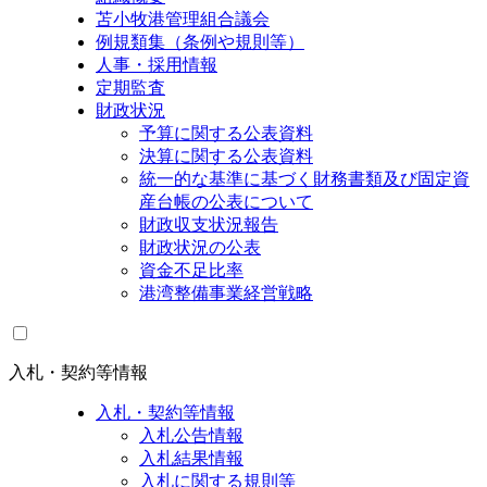
苫小牧港管理組合議会
例規類集（条例や規則等）
人事・採用情報
定期監査
財政状況
予算に関する公表資料
決算に関する公表資料
統一的な基準に基づく財務書類及び固定資
産台帳の公表について
財政収支状況報告
財政状況の公表
資金不足比率
港湾整備事業経営戦略
入札・契約等情報
入札・契約等情報
入札公告情報
入札結果情報
入札に関する規則等