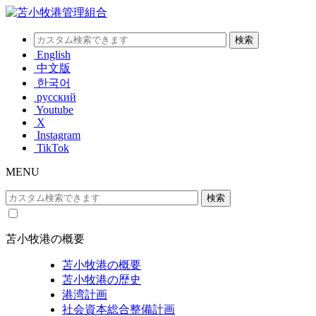
English
中文版
한국어
русский
Youtube
X
Instagram
TikTok
MENU
苫小牧港の概要
苫小牧港の概要
苫小牧港の歴史
港湾計画
社会資本総合整備計画