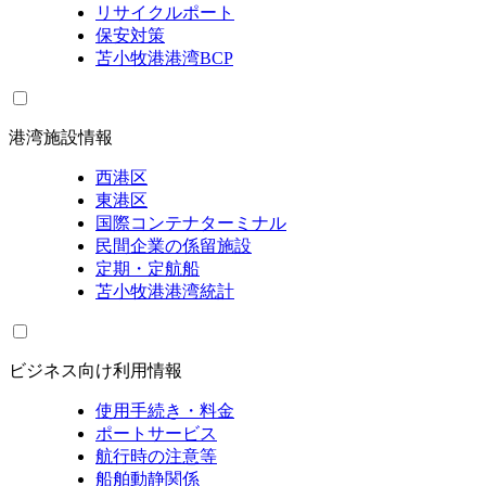
リサイクルポート
保安対策
苫小牧港港湾BCP
港湾施設情報
西港区
東港区
国際コンテナターミナル
民間企業の係留施設
定期・定航船
苫小牧港港湾統計
ビジネス向け利用情報
使用手続き・料金
ポートサービス
航行時の注意等
船舶動静関係