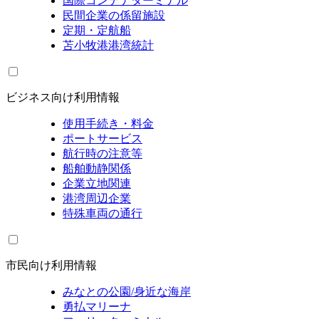
国際コンテナターミナル
民間企業の係留施設
定期・定航船
苫小牧港港湾統計
ビジネス向け利用情報
使用手続き・料金
ポートサービス
航行時の注意等
船舶動静関係
企業立地関連
港湾周辺企業
特殊車両の通行
市民向け利用情報
みなとの公園/身近な海岸
勇払マリーナ