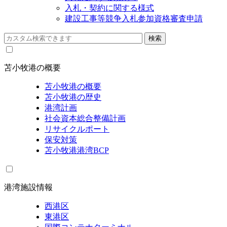
入札・契約に関する様式
建設工事等競争入札参加資格審査申請
苫小牧港の概要
苫小牧港の概要
苫小牧港の歴史
港湾計画
社会資本総合整備計画
リサイクルポート
保安対策
苫小牧港港湾BCP
港湾施設情報
西港区
東港区