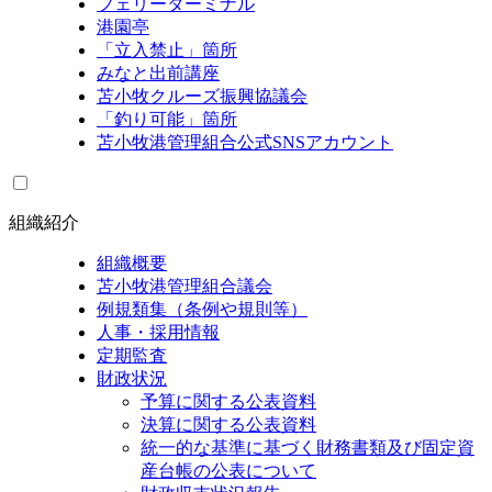
フェリーターミナル
港園亭
「立入禁止」箇所
みなと出前講座
苫小牧クルーズ振興協議会
「釣り可能」箇所
苫小牧港管理組合公式SNSアカウント
組織紹介
組織概要
苫小牧港管理組合議会
例規類集（条例や規則等）
人事・採用情報
定期監査
財政状況
予算に関する公表資料
決算に関する公表資料
統一的な基準に基づく財務書類及び固定資
産台帳の公表について