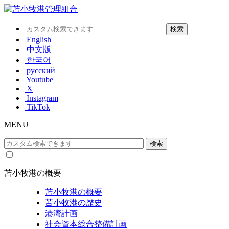
English
中文版
한국어
русский
Youtube
X
Instagram
TikTok
MENU
苫小牧港の概要
苫小牧港の概要
苫小牧港の歴史
港湾計画
社会資本総合整備計画