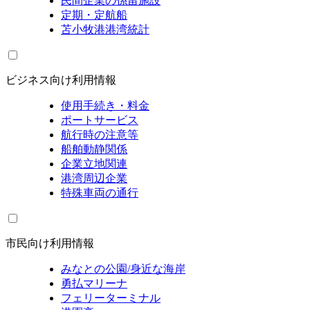
民間企業の係留施設
定期・定航船
苫小牧港港湾統計
ビジネス向け利用情報
使用手続き・料金
ポートサービス
航行時の注意等
船舶動静関係
企業立地関連
港湾周辺企業
特殊車両の通行
市民向け利用情報
みなとの公園/身近な海岸
勇払マリーナ
フェリーターミナル