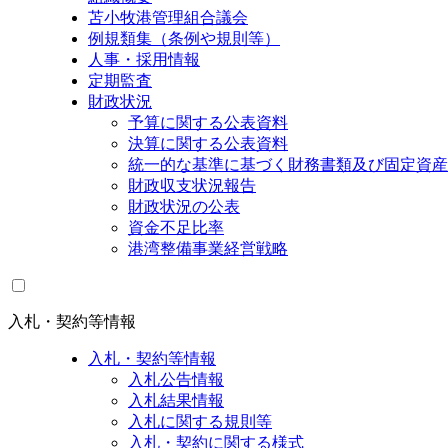
苫小牧港管理組合議会
例規類集（条例や規則等）
人事・採用情報
定期監査
財政状況
予算に関する公表資料
決算に関する公表資料
統一的な基準に基づく財務書類及び固定資産
財政収支状況報告
財政状況の公表
資金不足比率
港湾整備事業経営戦略
入札・契約等情報
入札・契約等情報
入札公告情報
入札結果情報
入札に関する規則等
入札・契約に関する様式