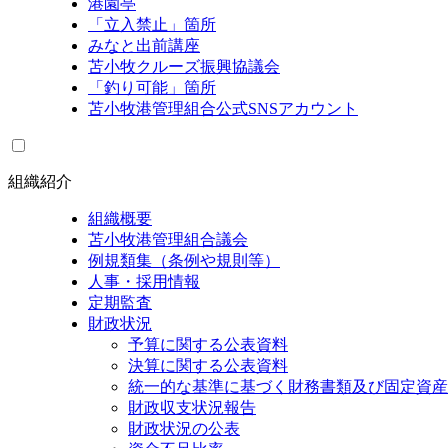
港園亭
「立入禁止」箇所
みなと出前講座
苫小牧クルーズ振興協議会
「釣り可能」箇所
苫小牧港管理組合公式SNSアカウント
組織紹介
組織概要
苫小牧港管理組合議会
例規類集（条例や規則等）
人事・採用情報
定期監査
財政状況
予算に関する公表資料
決算に関する公表資料
統一的な基準に基づく財務書類及び固定資産
財政収支状況報告
財政状況の公表