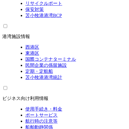
リサイクルポート
保安対策
苫小牧港港湾BCP
港湾施設情報
西港区
東港区
国際コンテナターミナル
民間企業の係留施設
定期・定航船
苫小牧港港湾統計
ビジネス向け利用情報
使用手続き・料金
ポートサービス
航行時の注意等
船舶動静関係