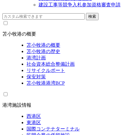
建設工事等競争入札参加資格審査申請
苫小牧港の概要
苫小牧港の概要
苫小牧港の歴史
港湾計画
社会資本総合整備計画
リサイクルポート
保安対策
苫小牧港港湾BCP
港湾施設情報
西港区
東港区
国際コンテナターミナル