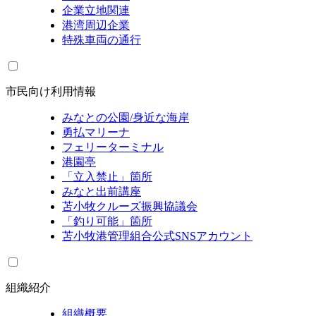
企業立地関連
港湾周辺企業
特殊車両の通行
市民向け利用情報
みなとの公園/身近な海岸
勇払マリーナ
フェリーターミナル
港園亭
「立入禁止」箇所
みなと出前講座
苫小牧クルーズ振興協議会
「釣り可能」箇所
苫小牧港管理組合公式SNSアカウント
組織紹介
組織概要