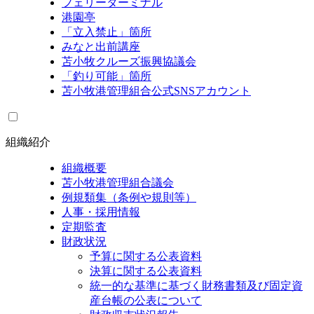
フェリーターミナル
港園亭
「立入禁止」箇所
みなと出前講座
苫小牧クルーズ振興協議会
「釣り可能」箇所
苫小牧港管理組合公式SNSアカウント
組織紹介
組織概要
苫小牧港管理組合議会
例規類集（条例や規則等）
人事・採用情報
定期監査
財政状況
予算に関する公表資料
決算に関する公表資料
統一的な基準に基づく財務書類及び固定資
産台帳の公表について