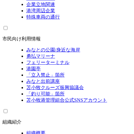
企業立地関連
港湾周辺企業
特殊車両の通行
市民向け利用情報
みなとの公園/身近な海岸
勇払マリーナ
フェリーターミナル
港園亭
「立入禁止」箇所
みなと出前講座
苫小牧クルーズ振興協議会
「釣り可能」箇所
苫小牧港管理組合公式SNSアカウント
組織紹介
組織概要