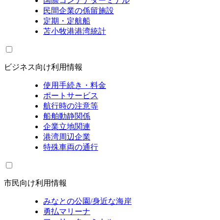
国際コンテナターミナル
民間企業の係留施設
定期・定航船
苫小牧港港湾統計
ビジネス向け利用情報
使用手続き・料金
ポートサービス
航行時の注意等
船舶動静関係
企業立地関連
港湾周辺企業
特殊車両の通行
市民向け利用情報
みなとの公園/身近な海岸
勇払マリーナ