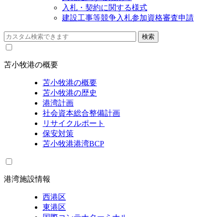
入札・契約に関する様式
建設工事等競争入札参加資格審査申請
苫小牧港の概要
苫小牧港の概要
苫小牧港の歴史
港湾計画
社会資本総合整備計画
リサイクルポート
保安対策
苫小牧港港湾BCP
港湾施設情報
西港区
東港区