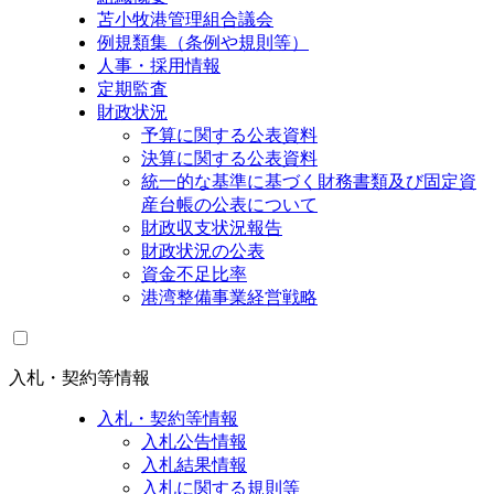
苫小牧港管理組合議会
例規類集（条例や規則等）
人事・採用情報
定期監査
財政状況
予算に関する公表資料
決算に関する公表資料
統一的な基準に基づく財務書類及び固定資
産台帳の公表について
財政収支状況報告
財政状況の公表
資金不足比率
港湾整備事業経営戦略
入札・契約等情報
入札・契約等情報
入札公告情報
入札結果情報
入札に関する規則等