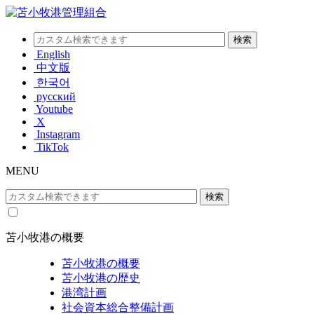
English
中文版
한국어
русский
Youtube
X
Instagram
TikTok
MENU
苫小牧港の概要
苫小牧港の概要
苫小牧港の歴史
港湾計画
社会資本総合整備計画