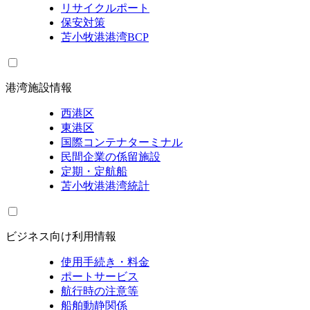
リサイクルポート
保安対策
苫小牧港港湾BCP
港湾施設情報
西港区
東港区
国際コンテナターミナル
民間企業の係留施設
定期・定航船
苫小牧港港湾統計
ビジネス向け利用情報
使用手続き・料金
ポートサービス
航行時の注意等
船舶動静関係