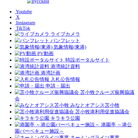
Youtube
X
Instagram
TikTok
ライブカメラ
パンフレット
気象情報(東港)
PV動画
特設ポータルサイト
港湾統計資料
港湾計画
入札公告情報
申請・届出
苫小牧クルーズ振興協議
会
みなとオアシス苫小牧
苫小牧港利用促進協議会
キラキラ公園
港園亭 ～港公
園バーベキュー施設～
ネーミングライツ事業