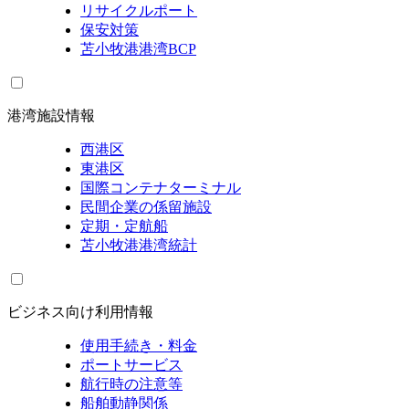
リサイクルポート
保安対策
苫小牧港港湾BCP
港湾施設情報
西港区
東港区
国際コンテナターミナル
民間企業の係留施設
定期・定航船
苫小牧港港湾統計
ビジネス向け利用情報
使用手続き・料金
ポートサービス
航行時の注意等
船舶動静関係