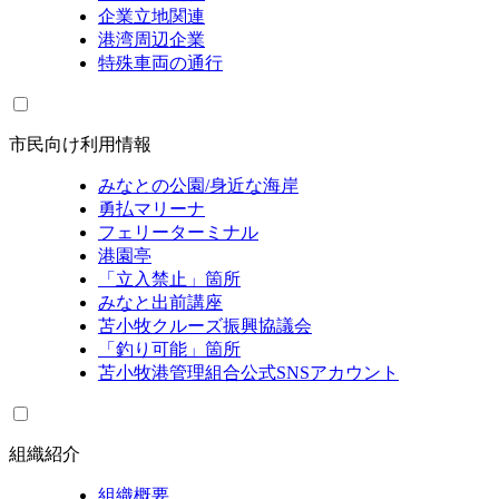
企業立地関連
港湾周辺企業
特殊車両の通行
市民向け利用情報
みなとの公園/身近な海岸
勇払マリーナ
フェリーターミナル
港園亭
「立入禁止」箇所
みなと出前講座
苫小牧クルーズ振興協議会
「釣り可能」箇所
苫小牧港管理組合公式SNSアカウント
組織紹介
組織概要