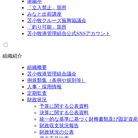
港園亭
「立入禁止」箇所
みなと出前講座
苫小牧クルーズ振興協議会
「釣り可能」箇所
苫小牧港管理組合公式SNSアカウント
組織紹介
組織概要
苫小牧港管理組合議会
例規類集（条例や規則等）
人事・採用情報
定期監査
財政状況
予算に関する公表資料
決算に関する公表資料
統一的な基準に基づく財務書類及び固定資産
財政収支状況報告
財政状況の公表