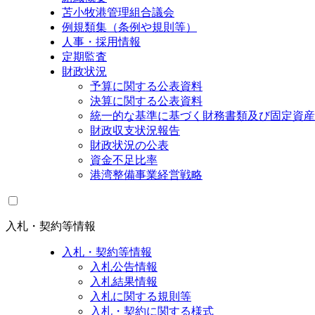
苫小牧港管理組合議会
例規類集（条例や規則等）
人事・採用情報
定期監査
財政状況
予算に関する公表資料
決算に関する公表資料
統一的な基準に基づく財務書類及び固定資産
財政収支状況報告
財政状況の公表
資金不足比率
港湾整備事業経営戦略
入札・契約等情報
入札・契約等情報
入札公告情報
入札結果情報
入札に関する規則等
入札・契約に関する様式