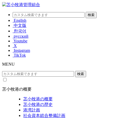
English
中文版
한국어
русский
Youtube
X
Instagram
TikTok
MENU
苫小牧港の概要
苫小牧港の概要
苫小牧港の歴史
港湾計画
社会資本総合整備計画