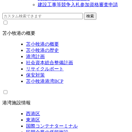
建設工事等競争入札参加資格審査申請
苫小牧港の概要
苫小牧港の概要
苫小牧港の歴史
港湾計画
社会資本総合整備計画
リサイクルポート
保安対策
苫小牧港港湾BCP
港湾施設情報
西港区
東港区
国際コンテナターミナル