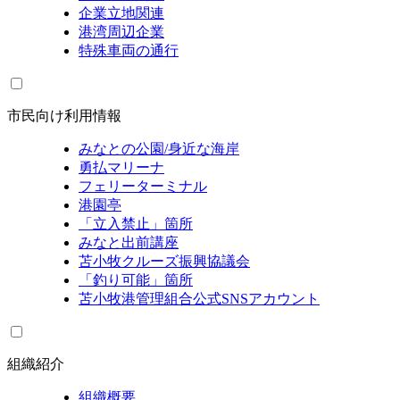
企業立地関連
港湾周辺企業
特殊車両の通行
市民向け利用情報
みなとの公園/身近な海岸
勇払マリーナ
フェリーターミナル
港園亭
「立入禁止」箇所
みなと出前講座
苫小牧クルーズ振興協議会
「釣り可能」箇所
苫小牧港管理組合公式SNSアカウント
組織紹介
組織概要