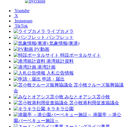
Youtube
X
Instagram
TikTok
ライブカメラ
パンフレット
気象情報(東港)
PV動画
特設ポータルサイト
港湾統計資料
港湾計画
入札公告情報
申請・届出
苫小牧クルーズ振興協議
会
みなとオアシス苫小牧
苫小牧港利用促進協議会
キラキラ公園
港園亭 ～港公
園バーベキュー施設～
ネーミングライツ事業