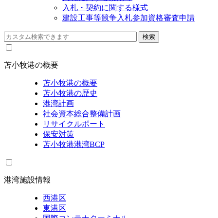
入札・契約に関する様式
建設工事等競争入札参加資格審査申請
苫小牧港の概要
苫小牧港の概要
苫小牧港の歴史
港湾計画
社会資本総合整備計画
リサイクルポート
保安対策
苫小牧港港湾BCP
港湾施設情報
西港区
東港区