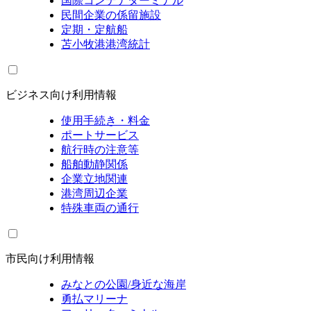
国際コンテナターミナル
民間企業の係留施設
定期・定航船
苫小牧港港湾統計
ビジネス向け利用情報
使用手続き・料金
ポートサービス
航行時の注意等
船舶動静関係
企業立地関連
港湾周辺企業
特殊車両の通行
市民向け利用情報
みなとの公園/身近な海岸
勇払マリーナ