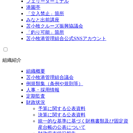
フェリーターミナル
港園亭
「立入禁止」箇所
みなと出前講座
苫小牧クルーズ振興協議会
「釣り可能」箇所
苫小牧港管理組合公式SNSアカウント
組織紹介
組織概要
苫小牧港管理組合議会
例規類集（条例や規則等）
人事・採用情報
定期監査
財政状況
予算に関する公表資料
決算に関する公表資料
統一的な基準に基づく財務書類及び固定資
産台帳の公表について