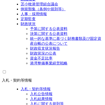
苫小牧港管理組合議会
例規類集（条例や規則等）
人事・採用情報
定期監査
財政状況
予算に関する公表資料
決算に関する公表資料
統一的な基準に基づく財務書類及び固定資
産台帳の公表について
財政収支状況報告
財政状況の公表
資金不足比率
港湾整備事業経営戦略
入札・契約等情報
入札・契約等情報
入札公告情報
入札結果情報
入札に関する規則等