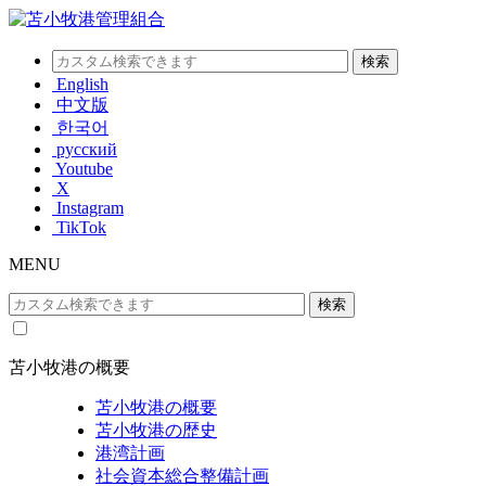
English
中文版
한국어
русский
Youtube
X
Instagram
TikTok
MENU
苫小牧港の概要
苫小牧港の概要
苫小牧港の歴史
港湾計画
社会資本総合整備計画