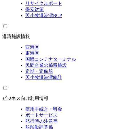
リサイクルポート
保安対策
苫小牧港港湾BCP
港湾施設情報
西港区
東港区
国際コンテナターミナル
民間企業の係留施設
定期・定航船
苫小牧港港湾統計
ビジネス向け利用情報
使用手続き・料金
ポートサービス
航行時の注意等
船舶動静関係