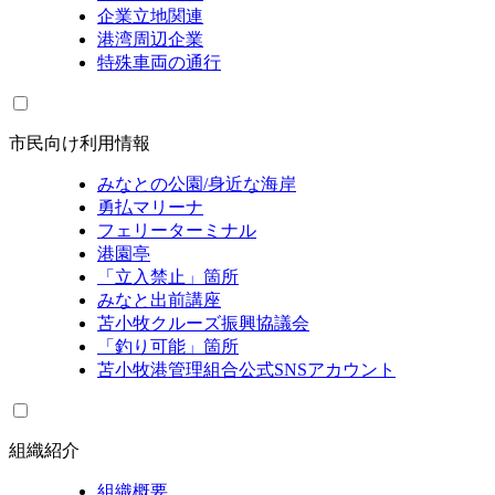
企業立地関連
港湾周辺企業
特殊車両の通行
市民向け利用情報
みなとの公園/身近な海岸
勇払マリーナ
フェリーターミナル
港園亭
「立入禁止」箇所
みなと出前講座
苫小牧クルーズ振興協議会
「釣り可能」箇所
苫小牧港管理組合公式SNSアカウント
組織紹介
組織概要