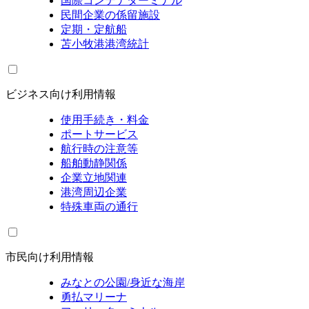
国際コンテナターミナル
民間企業の係留施設
定期・定航船
苫小牧港港湾統計
ビジネス向け利用情報
使用手続き・料金
ポートサービス
航行時の注意等
船舶動静関係
企業立地関連
港湾周辺企業
特殊車両の通行
市民向け利用情報
みなとの公園/身近な海岸
勇払マリーナ