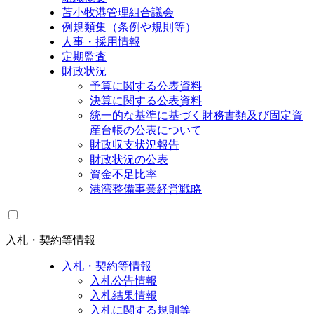
苫小牧港管理組合議会
例規類集（条例や規則等）
人事・採用情報
定期監査
財政状況
予算に関する公表資料
決算に関する公表資料
統一的な基準に基づく財務書類及び固定資
産台帳の公表について
財政収支状況報告
財政状況の公表
資金不足比率
港湾整備事業経営戦略
入札・契約等情報
入札・契約等情報
入札公告情報
入札結果情報
入札に関する規則等