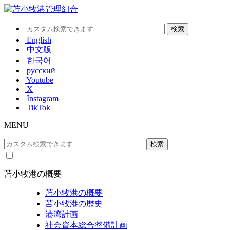
English
中文版
한국어
русский
Youtube
X
Instagram
TikTok
MENU
苫小牧港の概要
苫小牧港の概要
苫小牧港の歴史
港湾計画
社会資本総合整備計画