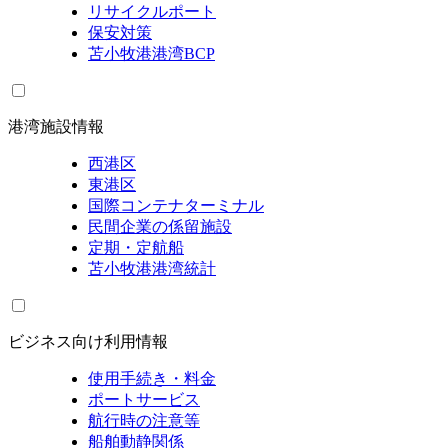
リサイクルポート
保安対策
苫小牧港港湾BCP
港湾施設情報
西港区
東港区
国際コンテナターミナル
民間企業の係留施設
定期・定航船
苫小牧港港湾統計
ビジネス向け利用情報
使用手続き・料金
ポートサービス
航行時の注意等
船舶動静関係