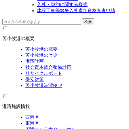
入札・契約に関する様式
建設工事等競争入札参加資格審査申請
苫小牧港の概要
苫小牧港の概要
苫小牧港の歴史
港湾計画
社会資本総合整備計画
リサイクルポート
保安対策
苫小牧港港湾BCP
港湾施設情報
西港区
東港区