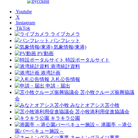
Youtube
X
Instagram
TikTok
ライブカメラ
パンフレット
気象情報(東港)
PV動画
特設ポータルサイト
港湾統計資料
港湾計画
入札公告情報
申請・届出
苫小牧クルーズ振興協議
会
みなとオアシス苫小牧
苫小牧港利用促進協議会
キラキラ公園
港園亭 ～港公
園バーベキュー施設～
ネーミングライツ事業