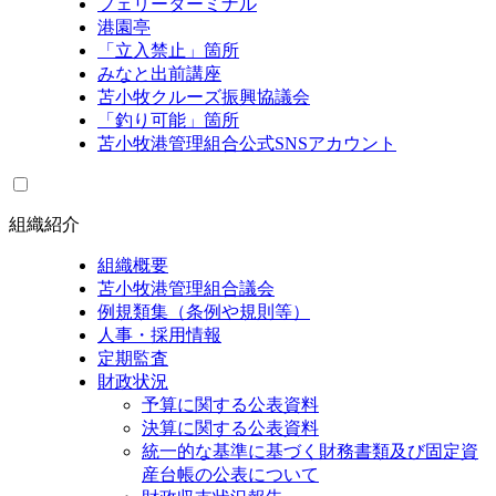
フェリーターミナル
港園亭
「立入禁止」箇所
みなと出前講座
苫小牧クルーズ振興協議会
「釣り可能」箇所
苫小牧港管理組合公式SNSアカウント
組織紹介
組織概要
苫小牧港管理組合議会
例規類集（条例や規則等）
人事・採用情報
定期監査
財政状況
予算に関する公表資料
決算に関する公表資料
統一的な基準に基づく財務書類及び固定資
産台帳の公表について