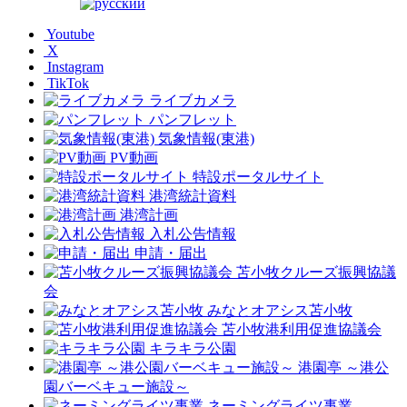
Youtube
X
Instagram
TikTok
ライブカメラ
パンフレット
気象情報(東港)
PV動画
特設ポータルサイト
港湾統計資料
港湾計画
入札公告情報
申請・届出
苫小牧クルーズ振興協議
会
みなとオアシス苫小牧
苫小牧港利用促進協議会
キラキラ公園
港園亭 ～港公
園バーベキュー施設～
ネーミングライツ事業