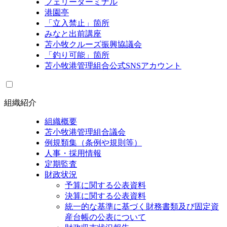
フェリーターミナル
港園亭
「立入禁止」箇所
みなと出前講座
苫小牧クルーズ振興協議会
「釣り可能」箇所
苫小牧港管理組合公式SNSアカウント
組織紹介
組織概要
苫小牧港管理組合議会
例規類集（条例や規則等）
人事・採用情報
定期監査
財政状況
予算に関する公表資料
決算に関する公表資料
統一的な基準に基づく財務書類及び固定資
産台帳の公表について