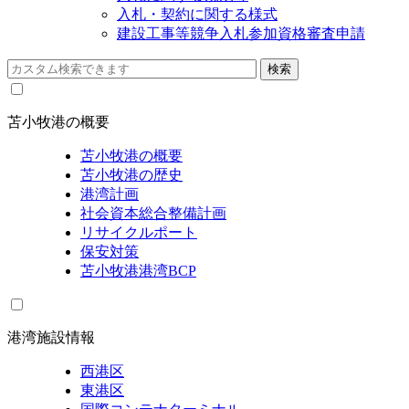
入札・契約に関する様式
建設工事等競争入札参加資格審査申請
苫小牧港の概要
苫小牧港の概要
苫小牧港の歴史
港湾計画
社会資本総合整備計画
リサイクルポート
保安対策
苫小牧港港湾BCP
港湾施設情報
西港区
東港区