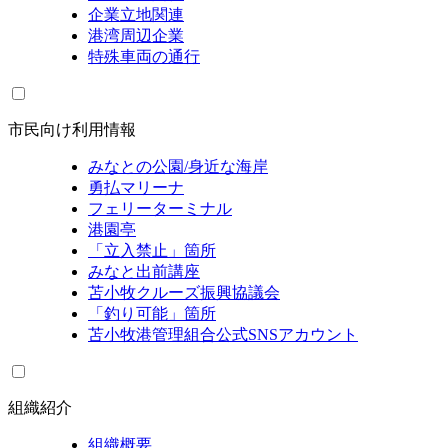
企業立地関連
港湾周辺企業
特殊車両の通行
市民向け利用情報
みなとの公園/身近な海岸
勇払マリーナ
フェリーターミナル
港園亭
「立入禁止」箇所
みなと出前講座
苫小牧クルーズ振興協議会
「釣り可能」箇所
苫小牧港管理組合公式SNSアカウント
組織紹介
組織概要