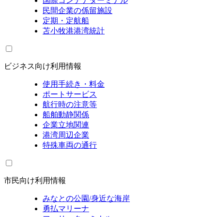
国際コンテナターミナル
民間企業の係留施設
定期・定航船
苫小牧港港湾統計
ビジネス向け利用情報
使用手続き・料金
ポートサービス
航行時の注意等
船舶動静関係
企業立地関連
港湾周辺企業
特殊車両の通行
市民向け利用情報
みなとの公園/身近な海岸
勇払マリーナ