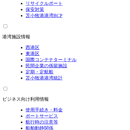
リサイクルポート
保安対策
苫小牧港港湾BCP
港湾施設情報
西港区
東港区
国際コンテナターミナル
民間企業の係留施設
定期・定航船
苫小牧港港湾統計
ビジネス向け利用情報
使用手続き・料金
ポートサービス
航行時の注意等
船舶動静関係