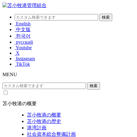
English
中文版
한국어
русский
Youtube
X
Instagram
TikTok
MENU
苫小牧港の概要
苫小牧港の概要
苫小牧港の歴史
港湾計画
社会資本総合整備計画