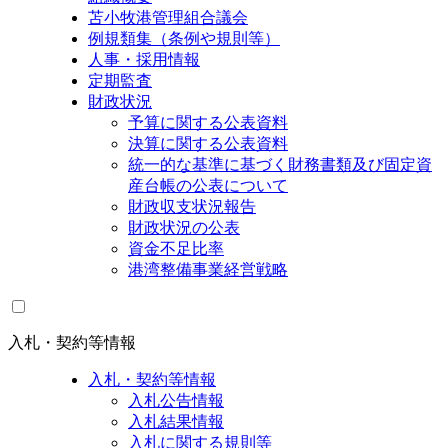
苫小牧港管理組合議会
例規類集（条例や規則等）
人事・採用情報
定期監査
財政状況
予算に関する公表資料
決算に関する公表資料
統一的な基準に基づく財務書類及び固定資
産台帳の公表について
財政収支状況報告
財政状況の公表
資金不足比率
港湾整備事業経営戦略
入札・契約等情報
入札・契約等情報
入札公告情報
入札結果情報
入札に関する規則等