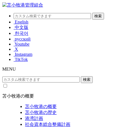
English
中文版
한국어
русский
Youtube
X
Instagram
TikTok
MENU
苫小牧港の概要
苫小牧港の概要
苫小牧港の歴史
港湾計画
社会資本総合整備計画