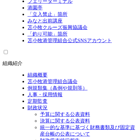
フェリーターミナル
港園亭
「立入禁止」箇所
みなと出前講座
苫小牧クルーズ振興協議会
「釣り可能」箇所
苫小牧港管理組合公式SNSアカウント
組織紹介
組織概要
苫小牧港管理組合議会
例規類集（条例や規則等）
人事・採用情報
定期監査
財政状況
予算に関する公表資料
決算に関する公表資料
統一的な基準に基づく財務書類及び固定資
産台帳の公表について