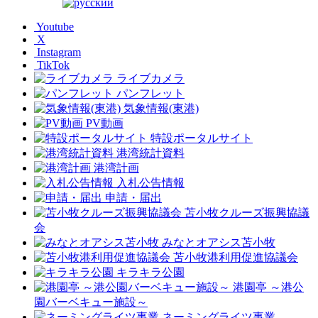
Youtube
X
Instagram
TikTok
ライブカメラ
パンフレット
気象情報(東港)
PV動画
特設ポータルサイト
港湾統計資料
港湾計画
入札公告情報
申請・届出
苫小牧クルーズ振興協議
会
みなとオアシス苫小牧
苫小牧港利用促進協議会
キラキラ公園
港園亭 ～港公
園バーベキュー施設～
ネーミングライツ事業