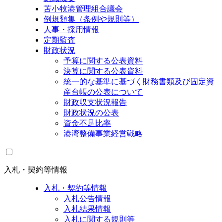
苫小牧港管理組合議会
例規類集（条例や規則等）
人事・採用情報
定期監査
財政状況
予算に関する公表資料
決算に関する公表資料
統一的な基準に基づく財務書類及び固定資
産台帳の公表について
財政収支状況報告
財政状況の公表
資金不足比率
港湾整備事業経営戦略
入札・契約等情報
入札・契約等情報
入札公告情報
入札結果情報
入札に関する規則等