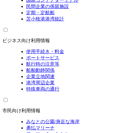
国際コンテナターミナル
民間企業の係留施設
定期・定航船
苫小牧港港湾統計
ビジネス向け利用情報
使用手続き・料金
ポートサービス
航行時の注意等
船舶動静関係
企業立地関連
港湾周辺企業
特殊車両の通行
市民向け利用情報
みなとの公園/身近な海岸
勇払マリーナ