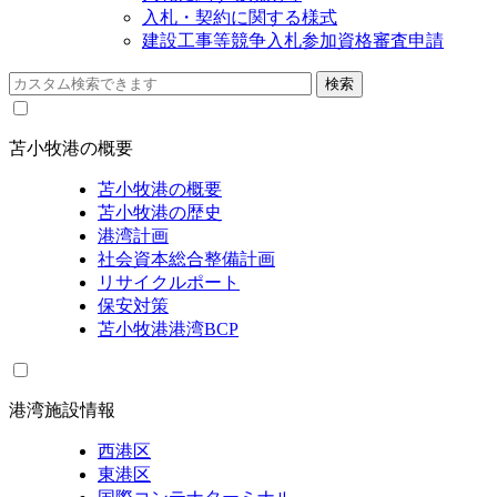
入札・契約に関する様式
建設工事等競争入札参加資格審査申請
苫小牧港の概要
苫小牧港の概要
苫小牧港の歴史
港湾計画
社会資本総合整備計画
リサイクルポート
保安対策
苫小牧港港湾BCP
港湾施設情報
西港区
東港区