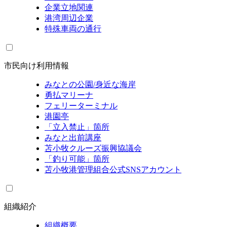
企業立地関連
港湾周辺企業
特殊車両の通行
市民向け利用情報
みなとの公園/身近な海岸
勇払マリーナ
フェリーターミナル
港園亭
「立入禁止」箇所
みなと出前講座
苫小牧クルーズ振興協議会
「釣り可能」箇所
苫小牧港管理組合公式SNSアカウント
組織紹介
組織概要