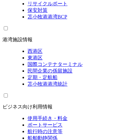
リサイクルポート
保安対策
苫小牧港港湾BCP
港湾施設情報
西港区
東港区
国際コンテナターミナル
民間企業の係留施設
定期・定航船
苫小牧港港湾統計
ビジネス向け利用情報
使用手続き・料金
ポートサービス
航行時の注意等
船舶動静関係